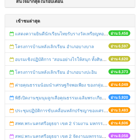
สนใจมากสุดในรอบเดือน
เข้าชมล่าสุด
แสดงความยินดีนักเรียนไทยรับรางวัลเหรียญทองการแข่งขันคณิตศาสตร์โลก
อ่าน 5,458
โครงการบ้านหลังเลิกเรียน อำเภอบางบาล
อ่าน 6,597
อบรมเชิงปฏิบัติการ “สอนอย่างไรให้สนุก ทั้งศิษย์และครูประทับใจ”
อ่าน 4,620
โครงการบ้านหลังเลิกเรียน อำเภอบางปะอิน
อ่าน 8,373
ค่ายคุณธรรมน้อมนำเศรษฐกิจพอเพียง ของกลุ่มโรงเรียนมงคลพัฒนา
อ่าน 4,049
พิธีเปิดงานชุมนุมลูกเสือคุณธรรมเฉลิมพระเกียรติองค์พระประมุข ครั้งที่ ๔
อ่าน 5,920
ประชุมปฏิบัติการขับเคลื่อนหลักปรัชญาของเศรษฐกิจพอเพียงสู่สถานศึกษา
อ่าน 3,483
สพท.พระนครศรีอยุธยา เขต 2 ร่วมงาน มหกรรมสุดยอดส้วมกรุงศรี ปี 2009
อ่าน 4,606
สพป.พระนครศรีอยุธยา เขต 2 จัดงานมหกรรมการศึกษาอยุธยาสู่อาเซียน
อ่าน 8,058