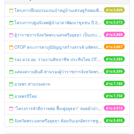
โครงการฝึกอบรมแกนนำหมู่บ้านเศรษฐกิจพอเพียงต้นแบบ
อ่าน 5,809
โครงการปฐมนิเทศผู้นำอาสาพัฒนาชุมชน ปี 2558
อ่าน 5,572
ผู้ว่าราชการจังหวัดพระนครศรีอยุธยา เป็นประธานเปิดโครงการเพิ่มประสิทธิภาพแนวทางการดำเนินยุทธศาสตร์ฯ ปี 2558
อ่าน 5,889
OTOP ตระการตาภูมิปัญญาสร้างสรรค์ มหัศจรรย์สินค้า “กลุ่มจังหวัดภาคกลางตอนบน 1”
อ่าน 4,867
รอง ผวจ.อย. ร่วมงานศิลปาชีพ ประทีปไทย OTOP ก้าวไกลด้วยพระบารมี
อ่าน 5,589
แสดงความยินดี ท่านรองผู้ว่าราชการจังหวัดพระนครศรีอยุธยาคนใหม่
อ่าน 6,599
อวยพร ท่านรองผวจ.
อ่าน 7,180
อวยพรปีใหม่
อ่าน 7,750
“โครงการทำดีถวายพ่อ ฟื้นฟูอยุธยา” ทอดผ้าป่ามหากุศลหาทุนช่วยเหลือวัด และชุมชนที่ประสบอุทกภัย
อ่าน 4,515
จังหวัดพระนครศรีอยุธยา ต้อนรับเอกอัครราชทูตเดนมาร์ก
อ่าน 5,455