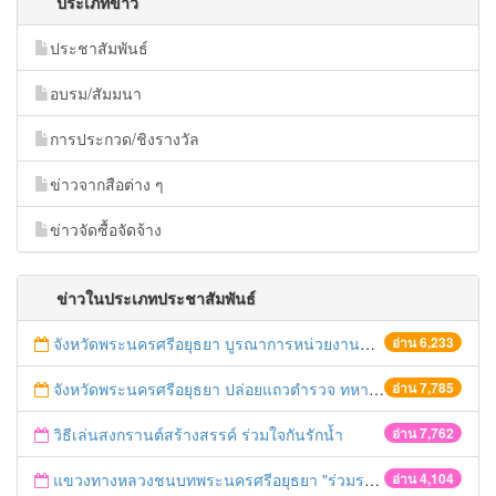
ประเภทข่าว
ประชาสัมพันธ์
อบรม/สัมมนา
การประกวด/ชิงรางวัล
ข่าวจากสือต่าง ๆ
ข่าวจัดซื้อจัดจ้าง
ข่าวในประเภทประชาสัมพันธ์
จังหวัดพระนครศรีอยุธยา บูรณาการหน่วยงานที่เกี่ยวข้อง ลงพื้นที่จัดระเบียบและดำเนินมาตรการตามบทลงโทษสูงสุดกับผู้ประกอบการร้านค้าที่ยังฝ่าฝืนตั้งร้านค้ารุกล้ำเขตพื้นที่ทางหลวง เตรียมความปลอดภัยก่อนเทศกาลสงกรานต์
อ่าน 6,233
จังหวัดพระนครศรีอยุธยา ปล่อยแถวตำรวจ ทหาร ฝ่ายปกครอง กว่า 100 นาย ตรวจเข้มท่ารถสาธารณะ สถานีขนส่งรถโดยสาร วินรถตู้ และสถานีรถไฟ เตรียมรับมือเทศกาลสงกรานต์
อ่าน 7,785
วิธีเล่นสงกรานต์สร้างสรรค์ ร่วมใจกันรักน้ำ
อ่าน 7,762
แขวงทางหลวงชนบทพระนครศรีอยุธยา "ร่วมรณรงค์ ขับช้า เปิดไฟหน้า คาดเข็มขัด" เทศกาลสงกรานต์ ปี 2561
อ่าน 4,104