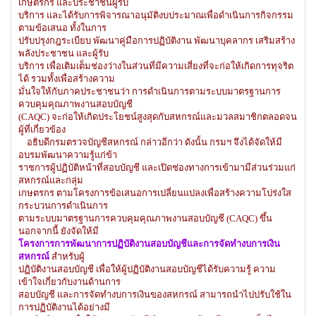
เกษตรกร และประชาชนผู้รับ
บริการ และได้รับการพิจารณาอนุมัติงบประมาณเพื่อดำเนินการกิจกรรม
ตามข้อเสนอ ทั้งในการ
ปรับปรุงกฎระเบียบ พัฒนาคู่มือการปฏิบัติงาน พัฒนาบุคลากร เสริมสร้าง
พลังประชาชน และผู้รับ
บริการ เพื่อเติมเต็มช่องว่างในส่วนที่มีความเสี่ยงที่จะก่อให้เกิดการทุจริต
ได้ รวมทั้งเพื่อสร้างความ
มั่นใจให้กับภาคประชาชนว่า การดำเนินการตามระบบมาตรฐานการ
ควบคุมคุณภาพงานสอบบัญชี
(CAQC) จะก่อให้เกิดประโยชน์สูงสุดกับสหกรณ์และมวลสมาชิกตลอดจน
ผู้ที่เกี่ยวข้อง
อธิบดีกรมตรวจบัญชีสหกรณ์ กล่าวอีกว่า ดังนั้น กรมฯ จึงได้จัดให้มี
อบรมพัฒนาความรู้แก่ข้า
ราชการผู้ปฏิบัติหน้าที่สอบบัญชี และเปิดช่องทางการเข้ามามีส่วนร่วมแก่
สหกรณ์และกลุ่ม
เกษตรกร ตามโครงการข้อเสนอการเปลี่ยนแปลงเพื่อสร้างความโปร่งใส
กระบวนการดำเนินการ
ตามระบบมาตรฐานการควบคุมคุณภาพงานสอบบัญชี (CAQC) ขึ้น
นอกจากนี้ ยังจัดให้มี
โครงการการพัฒนาการปฏิบัติงานสอบบัญชีและการจัดทำงบการเงิน
สหกรณ์
สำหรับผู้
ปฏิบัติงานสอบบัญชี เพื่อให้ผู้ปฏิบัติงานสอบบัญชีได้รับความรู้ ความ
เข้าใจเกี่ยวกับงานด้านการ
สอบบัญชี และการจัดทำงบการเงินของสหกรณ์ สามารถนำไปปรับใช้ใน
การปฏิบัติงานได้อย่างมี