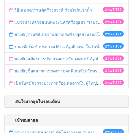
วิธีเล่นสงกรานต์สร้างสรรค์ ร่วมใจกันรักน้ำ
อ่าน 7,762
แขวงทางหลวงชนบทพระนครศรีอยุธยา "ร่วมรณรงค์ ขับช้า เปิดไฟหน้า คาดเข็มขัด" เทศกาลสงกรานต์ ปี 2561
อ่าน 4,104
ขอเชิญร่วมพิธีเปิดงานยอยศยิ่งฟ้าอยุธยามรดกโลก
อ่าน 7,121
ร่วมเชียร์ผู้เข้าประกวด Miss Ayutthaya ในวันที่ 15 ธันวาคม 2560
อ่าน 7,169
ขอเชิญสมัครการประกวดแข่งขันวงดนตรี Ayutthaya battle of the bands
อ่าน 9,507
ขอเชิญซื้อสลากกาชาดการกุศลพิเศษจังหวัดพระนครศรีอยุธยา 2560
อ่าน 8,507
เปิดรับสมัครการประกวดร้องเพลงกำนัน ผู้ใหญ่บ้าน ฯลฯ
อ่าน 7,830
สนใจมากสุดในรอบเดือน
เข้าชมล่าสุด
กรมตรวจบัญชีสหกรณ์ จัดโครงการอบรมการดำเนินการตามระบบมาตรฐานการควบคุมคุณภาพงานสอบบัญชี (CAQC)
อ่าน 5,020