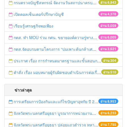
กรมตรวจบัญชีสหกรณ์ จัดงานวันสถาปนาครบรอบ ๖๒ ปี
อ่าน 6,843
เปิดคอลเซ็นเตอร์ปรึกษาบัญชี
อ่าน 4,378
เรียนรู้เศรษฐกิจพอเพียง
อ่าน 5,059
กตส. ทำ MOU ร่วม กศน. ขยายองค์ความรู่ทางบัญชี
อ่าน 6,005
กตส.จัดอบรมตามโครงการ “บ่มเพาะต้นกล้าเศรษฐกิจพอเพียง” ชวนเยาวชนรู้จักเก็บออม เริ่มจดบัญชีจากวันแม่สู่วันพ่อ
อ่าน 3,621
ประกาศ เรื่อง การกำหนดมาตรฐานและขั้นตอนการให้บริการประชาชน พ.ศ. 2556
อ่าน 304
คำสั่ง เรื่อง มอบหมายผู้รับผิดชอบดำเนินการต่อเรื่องร้องเรียน
อ่าน 510
ข่าวล่าสุด
การเตรียมการป้องกันและแก้ไขปัญหาอุทกัย ปี 2561
อ่าน 8,953
จังหวัดพระนครศรีอยุธยา บูรณาการหน่วยงานที่เกี่ยวข้อง ลงพื้นที่จัดระเบียบและดำเนินมาตรการตามบทลงโทษสูงสุดกับผู้ประกอบการร้านค้าที่ยังฝ่าฝืนตั้งร้านค้ารุกล้ำเขตพื้นที่ทางหลวง เตรียมความปลอดภัยก่อนเทศกาลสงกรานต์
อ่าน 6,233
จังหวัดพระนครศรีอยุธยา ปล่อยแถวตำรวจ ทหาร ฝ่ายปกครอง กว่า 100 นาย ตรวจเข้มท่ารถสาธารณะ สถานีขนส่งรถโดยสาร วินรถตู้ และสถานีรถไฟ เตรียมรับมือเทศกาลสงกรานต์
อ่าน 7,785