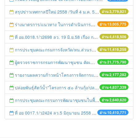
สรุปข่าวเทศกาลปีใหม่ 2558 /วันที่ 4 ม.ค. 58
อ่าน 3,779,921
ร่างมาตรการ/แนวทาง ในการดำเนินการประกอบการตรวจราชการแบบบูรณาการ
อ่าน 13,005,775
ที่ อย.0018.1/ว2698 ลว. 19 มิ.ย.58 เรื่อง การแก้ไขปัญหาหนี้สินให้แก่เกษตรกร
อ่าน 4,418,506
การประชุมคณะกรมการจังหวัด/หน.ส่วนราชการประจำเดือน มิถุนายน 2558
อ่าน 11,416,258
ผู้ตรวจราชการกรมการพัฒนาชุมชน คัดเลือกข้าราชการและลูกจ้างดีเด่น และหน่วยงานพัฒนาชุมชนใสสะอาด ประจำปี ๒๕๕๔
อ่าน 21,775,790
รายงานผลความก้าวหน้าโครงการจัดการแก้ไขปัญหาขยะ สัปดาห์ที่ 9/2558
อ่าน 2,177,282
ปล่อยพันธุ์สัตว์น้ำ"โครงการ ๕๐ ล้านกุ้ง/ปลา ฟื้นชีวิตใหม่ให้เจ้าพระยา
อ่าน 4,837,339
การประชุมคณะกรรมการพัฒนาชุมชนในพื้นที่รอบโรงไฟฟ้า (คพรฟ.) ครั้งที่ 2/2558 กองทุนพัฒนาไฟฟ้าบริษัท โรจนะเพาเวอร์ จำกัด
อ่าน 2,640,620
ที่ อย 0017.1/ว2424 ลว.5 มิถุนายน 2558 เรื่อง แจ้งกำหนดตรวจประเมินและให้คะแนนหน่วยงานที่สมัครเข้าร่วมโครงการพัฒนาหน่วยงานต้นแบบในการจัดตั้งศูนย์ข้อมูลข่าวสารของราชการฯ ประจำปีงบประมาณ พ.ศ. 2558
อ่าน 10,410,771