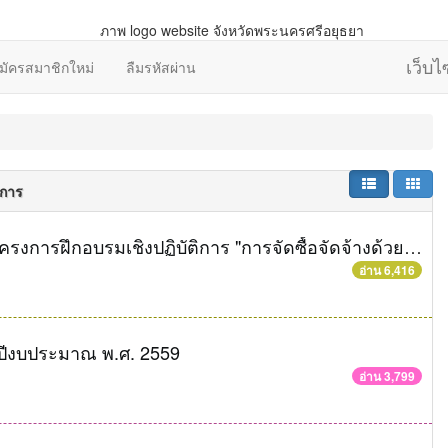
เว็บ
มัครสมาชิกใหม่
ลืมรหัสผ่าน
ยการ
สำนักงานคลังจังหวัดพระนครศรีอยุธยา จัดโครงการฝึกอบรมเชิงปฏิบัติการ "การจัดซื้อจัดจ้างด้วยวิธีตลาดอิเล็กทรอนิกส์ (e-market)และวิธีประกวดราคาอิเล็กทรอนิกส์ (e-bidding)" ในวันที่ 4 เมษายน 2559 ณ อาคารราชภัฎ 100ปี ชั้น 2 มหาวิทยาลัยราชภัฎพระนครศรีอยุธยา
อ่าน 6,416
ปีงบประมาณ พ.ศ. 2559
อ่าน 3,799