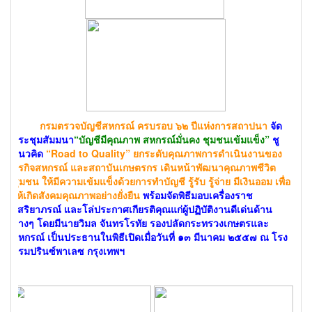
กรมตรวจบัญชีสหกรณ์ ครบรอบ ๖๒ ปีแห่งการสถาปนา
จัด
ประชุมสัมมนา
“บัญชีมีคุณภาพ สหกรณ์มั่นคง ชุมชนเข้มแข็ง”
ชู
แนวคิด
“Road to Quality” ยกระดับคุณภาพการดำเนินงานของ
ธุรกิจสหกรณ์ และสถาบันเกษตรกร เดินหน้าพัฒนาคุณภาพชีวิต
ชุมชน ให้มีความเข้มแข็งด้วยการทำบัญชี รู้รับ รู้จ่าย มีเงินออม เพื่อ
ให้เกิดสังคมคุณภาพอย่างยั่งยืน
พร้อมจัดพิธีมอบเครื่องราช
อิสริยาภรณ์ และโล่ประกาศเกียรติคุณแก่ผู้ปฏิบัติงานดีเด่นด้าน
ต่างๆ โดยมีนายวิมล จันทรโรทัย รองปลัดกระทรวงเกษตรและ
สหกรณ์ เป็นประธานในพิธีเปิดเมื่อวันที่ ๑๓ มีนาคม ๒๕๕๗ ณ โรง
แรมปรินซ์พาเลซ กรุงเทพฯ