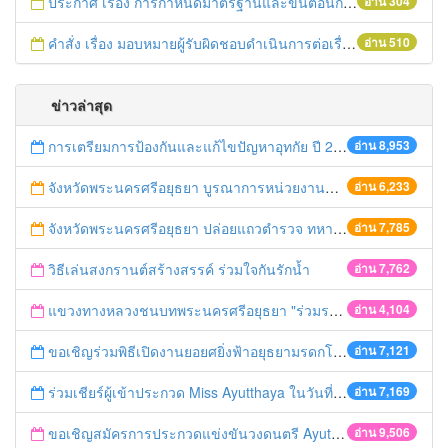
ประกาศ เรื่อง การกำหนดมาตรฐานและขั้นตอนการให้บริการประชาชน พ.ศ. 2556
อ่าน 304
คำสั่ง เรื่อง มอบหมายผู้รับผิดชอบดำเนินการต่อเรื่องร้องเรียน
อ่าน 510
ข่าวล่าสุด
การเตรียมการป้องกันและแก้ไขปัญหาอุทกัย ปี 2561
อ่าน 8,953
จังหวัดพระนครศรีอยุธยา บูรณาการหน่วยงานที่เกี่ยวข้อง ลงพื้นที่จัดระเบียบและดำเนินมาตรการตามบทลงโทษสูงสุดกับผู้ประกอบการร้านค้าที่ยังฝ่าฝืนตั้งร้านค้ารุกล้ำเขตพื้นที่ทางหลวง เตรียมความปลอดภัยก่อนเทศกาลสงกรานต์
อ่าน 6,233
จังหวัดพระนครศรีอยุธยา ปล่อยแถวตำรวจ ทหาร ฝ่ายปกครอง กว่า 100 นาย ตรวจเข้มท่ารถสาธารณะ สถานีขนส่งรถโดยสาร วินรถตู้ และสถานีรถไฟ เตรียมรับมือเทศกาลสงกรานต์
อ่าน 7,785
วิธีเล่นสงกรานต์สร้างสรรค์ ร่วมใจกันรักน้ำ
อ่าน 7,762
แขวงทางหลวงชนบทพระนครศรีอยุธยา "ร่วมรณรงค์ ขับช้า เปิดไฟหน้า คาดเข็มขัด" เทศกาลสงกรานต์ ปี 2561
อ่าน 4,104
ขอเชิญร่วมพิธีเปิดงานยอยศยิ่งฟ้าอยุธยามรดกโลก
อ่าน 7,121
ร่วมเชียร์ผู้เข้าประกวด Miss Ayutthaya ในวันที่ 15 ธันวาคม 2560
อ่าน 7,169
ขอเชิญสมัครการประกวดแข่งขันวงดนตรี Ayutthaya battle of the bands
อ่าน 9,506