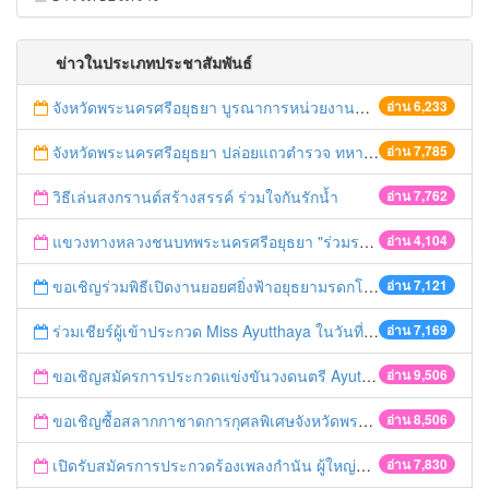
ข่าวในประเภทประชาสัมพันธ์
จังหวัดพระนครศรีอยุธยา บูรณาการหน่วยงานที่เกี่ยวข้อง ลงพื้นที่จัดระเบียบและดำเนินมาตรการตามบทลงโทษสูงสุดกับผู้ประกอบการร้านค้าที่ยังฝ่าฝืนตั้งร้านค้ารุกล้ำเขตพื้นที่ทางหลวง เตรียมความปลอดภัยก่อนเทศกาลสงกรานต์
อ่าน 6,233
จังหวัดพระนครศรีอยุธยา ปล่อยแถวตำรวจ ทหาร ฝ่ายปกครอง กว่า 100 นาย ตรวจเข้มท่ารถสาธารณะ สถานีขนส่งรถโดยสาร วินรถตู้ และสถานีรถไฟ เตรียมรับมือเทศกาลสงกรานต์
อ่าน 7,785
วิธีเล่นสงกรานต์สร้างสรรค์ ร่วมใจกันรักน้ำ
อ่าน 7,762
แขวงทางหลวงชนบทพระนครศรีอยุธยา "ร่วมรณรงค์ ขับช้า เปิดไฟหน้า คาดเข็มขัด" เทศกาลสงกรานต์ ปี 2561
อ่าน 4,104
ขอเชิญร่วมพิธีเปิดงานยอยศยิ่งฟ้าอยุธยามรดกโลก
อ่าน 7,121
ร่วมเชียร์ผู้เข้าประกวด Miss Ayutthaya ในวันที่ 15 ธันวาคม 2560
อ่าน 7,169
ขอเชิญสมัครการประกวดแข่งขันวงดนตรี Ayutthaya battle of the bands
อ่าน 9,506
ขอเชิญซื้อสลากกาชาดการกุศลพิเศษจังหวัดพระนครศรีอยุธยา 2560
อ่าน 8,506
เปิดรับสมัครการประกวดร้องเพลงกำนัน ผู้ใหญ่บ้าน ฯลฯ
อ่าน 7,830