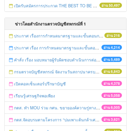
เปิดรับสมัครการประกวด THE BEST TO BE NUMBER ONE
อ่าน 50,497
ข่าวโดยสำนักงานตรวจบัญชีสหกรณ์ที่ 1
ประกาศ เรื่องการกำหนดมาตรฐานและขั้นตอนการให้บริการประชาชน พ.ศ. 2558
อ่าน 216
ประกาศ เรื่อง การกำหนดมาตรฐานและขั้นตอนการให้บริการประชาชน พ.ศ. 2557
อ่าน 4,214
คำสั่ง เรื่อง มอบหมายผู้รับผิดชอบดำเนินการต่อเรื่องร้องเรียน
อ่าน 5,489
กรมตรวจบัญชีสหกรณ์ จัดงานวันสถาปนาครบรอบ ๖๒ ปี
อ่าน 6,843
เปิดคอลเซ็นเตอร์ปรึกษาบัญชี
อ่าน 4,378
เรียนรู้เศรษฐกิจพอเพียง
อ่าน 5,058
กตส. ทำ MOU ร่วม กศน. ขยายองค์ความรู่ทางบัญชี
อ่าน 6,005
กตส.จัดอบรมตามโครงการ “บ่มเพาะต้นกล้าเศรษฐกิจพอเพียง” ชวนเยาวชนรู้จักเก็บออม เริ่มจดบัญชีจากวันแม่สู่วันพ่อ
อ่าน 3,621