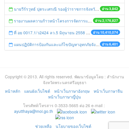
นายวีร์รวุทธ์ ปุตระเศรณี รองผู้ว่าราชการจังหวัดพระนครศรีอยุธยา ร่วมประชุมรับการตรวจราชการของผู้ตรวจราชการกระทรวงมหาดไทย เขต 1และเขต 3 (นายพิเชษฐ ไพบูลย์ศิริ)
อ่าน 3,842
รายงานผลความก้าวหน้าโครงการจัดการแก้ไขปัญหาขยะ สัปดาห์ที่ 9/2558
อ่าน 2,176,827
ที่ อย 0017.1/ว2424 ลว.5 มิถุนายน 2558 เรื่อง แจ้งกำหนดตรวจประเมินและให้คะแนนหน่วยงานที่สมัครเข้าร่วมโครงการพัฒนาหน่วยงานต้นแบบในการจัดตั้งศูนย์ข้อมูลข่าวสารของราชการฯ ประจำปีงบประมาณ พ.ศ. 2558
อ่าน 10,410,074
แผนปฏิบัติการป้องกันและแก้ไขปัญหาอุทกภัยจังหวัดพระนครศรีอยุธยา ประจำปี พ.ศ.2557
อ่าน 6,401
Copyright © 2013. All rights reserved. พัฒนาข้อมูลโดย : สำนักงาน
จังหวัดพระนครศรีอยุธยา
หน้าหลัก
แผนผังเว็บไซต์
หน้าเว็บภาษาอังกฤษ
หน้าเว็บภาษาจีน
หน้าเว็บภาษาญี่ปุ่น
โทรศัพท์/โทรสาร 0-3533-5665 ต่อ 26 e-mail :
ayutthaya@moi.go.th
ช่วยเหลือ
นโยบายของเว็บไซต์