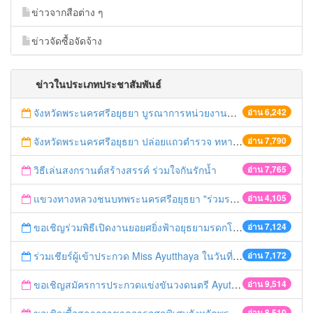
ข่าวจากสือต่าง ๆ
ข่าวจัดซื้อจัดจ้าง
ข่าวในประเภทประชาสัมพันธ์
จังหวัดพระนครศรีอยุธยา บูรณาการหน่วยงานที่เกี่ยวข้อง ลงพื้นที่จัดระเบียบและดำเนินมาตรการตามบทลงโทษสูงสุดกับผู้ประกอบการร้านค้าที่ยังฝ่าฝืนตั้งร้านค้ารุกล้ำเขตพื้นที่ทางหลวง เตรียมความปลอดภัยก่อนเทศกาลสงกรานต์
อ่าน 6,242
จังหวัดพระนครศรีอยุธยา ปล่อยแถวตำรวจ ทหาร ฝ่ายปกครอง กว่า 100 นาย ตรวจเข้มท่ารถสาธารณะ สถานีขนส่งรถโดยสาร วินรถตู้ และสถานีรถไฟ เตรียมรับมือเทศกาลสงกรานต์
อ่าน 7,790
วิธีเล่นสงกรานต์สร้างสรรค์ ร่วมใจกันรักน้ำ
อ่าน 7,765
แขวงทางหลวงชนบทพระนครศรีอยุธยา "ร่วมรณรงค์ ขับช้า เปิดไฟหน้า คาดเข็มขัด" เทศกาลสงกรานต์ ปี 2561
อ่าน 4,105
ขอเชิญร่วมพิธีเปิดงานยอยศยิ่งฟ้าอยุธยามรดกโลก
อ่าน 7,124
ร่วมเชียร์ผู้เข้าประกวด Miss Ayutthaya ในวันที่ 15 ธันวาคม 2560
อ่าน 7,172
ขอเชิญสมัครการประกวดแข่งขันวงดนตรี Ayutthaya battle of the bands
อ่าน 9,514
อ่าน 8,510