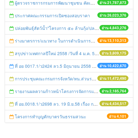
ผู้ตรวจราชการกรมการพัฒนาชุมชน คัดเลือกข้าราชการและลูกจ้างดีเด่น และหน่วยงานพัฒนาชุมชนใสสะอาด ประจำปี ๒๕๕๔
อ่าน 21,787,873
ประกาศคณะกรรมการเปิดซองสอบราคา
อ่าน 26,023,376
ปล่อยพันธุ์สัตว์น้ำ"โครงการ ๕๐ ล้านกุ้ง/ปลา ฟื้นชีวิตใหม่ให้เจ้าพระยา
อ่าน 4,843,276
ร่างมาตรการ/แนวทาง ในการดำเนินการประกอบการตรวจราชการแบบบูรณาการ
อ่าน 13,110,313
สรุปข่าวเทศกาลปีใหม่ 2558 /วันที่ 4 ม.ค. 58
อ่าน 3,809,175
ที่ อย 0017.1/ว2424 ลว.5 มิถุนายน 2558 เรื่อง แจ้งกำหนดตรวจประเมินและให้คะแนนหน่วยงานที่สมัครเข้าร่วมโครงการพัฒนาหน่วยงานต้นแบบในการจัดตั้งศูนย์ข้อมูลข่าวสารของราชการฯ ประจำปีงบประมาณ พ.ศ. 2558
อ่าน 10,422,670
การประชุมคณะกรมการจังหวัด/หน.ส่วนราชการประจำเดือน มิถุนายน 2558
อ่าน 11,472,490
รายงานผลความก้าวหน้าโครงการจัดการแก้ไขปัญหาขยะ สัปดาห์ที่ 9/2558
อ่าน 2,185,764
ที่ อย.0018.1/ว2698 ลว. 19 มิ.ย.58 เรื่อง การแก้ไขปัญหาหนี้สินให้แก่เกษตรกร
อ่าน 4,434,517
โครงการทำบุญตักบาตรวันธรรมสวนะ
อ่าน 4,101