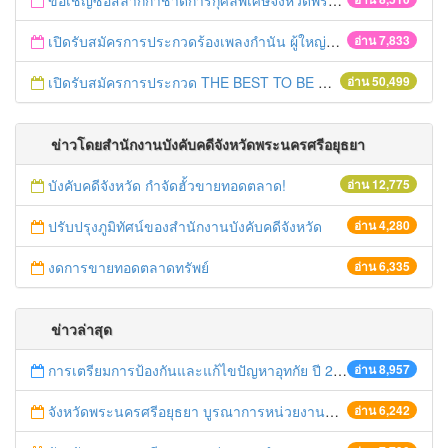
ขอเชิญซื้อสลากกาชาดการกุศลพิเศษจังหวัดพระนครศรีอยุธยา 2560
เปิดรับสมัครการประกวดร้องเพลงกำนัน ผู้ใหญ่บ้าน ฯลฯ
อ่าน 7,833
เปิดรับสมัครการประกวด THE BEST TO BE NUMBER ONE
อ่าน 50,499
ข่าวโดยสำนักงานบังคับคดีจังหวัดพระนครศรีอยุธยา
บังคับคดีจังหวัด กำจัดฮั้วขายทอดตลาด!
อ่าน 12,775
ปรับปรุงภูมิทัศน์ของสำนักงานบังคับคดีจังหวัด
อ่าน 4,280
งดการขายทอดตลาดทรัพย์
อ่าน 6,335
ข่าวล่าสุด
การเตรียมการป้องกันและแก้ไขปัญหาอุทกัย ปี 2561
อ่าน 8,957
จังหวัดพระนครศรีอยุธยา บูรณาการหน่วยงานที่เกี่ยวข้อง ลงพื้นที่จัดระเบียบและดำเนินมาตรการตามบทลงโทษสูงสุดกับผู้ประกอบการร้านค้าที่ยังฝ่าฝืนตั้งร้านค้ารุกล้ำเขตพื้นที่ทางหลวง เตรียมความปลอดภัยก่อนเทศกาลสงกรานต์
อ่าน 6,242