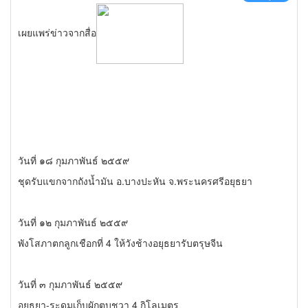
เผยแพร่ข่าวจากสื่อ
วันที่ ๑๘ กุมภาพันธ์ ๒๕๕๙
ชุดรับแขกจากถังน้ำมัน อ.บางปะหัน จ.พระนครศรีอยุธยา
วันที่ ๑๒ กุมภาพันธ์ ๒๕๕๙
พังโสภาตกลูกเชือกที่ 4 ให้วังช้างอยุธยารับตรุษจีน
วันที่ ๓ กุมภาพันธ์ ๒๕๕๙
อยุธยา-ระดมเก็บผักตบชวา 4 กิโลเมตร