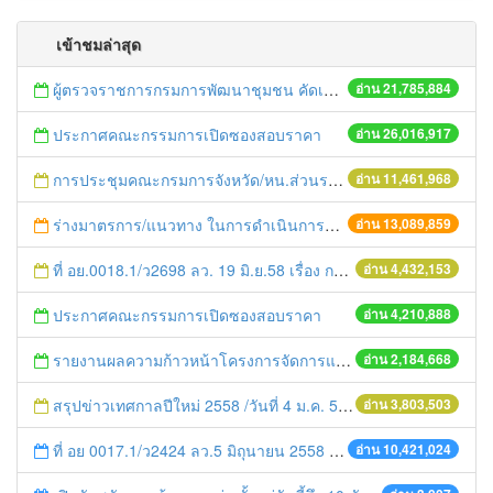
เข้าชมล่าสุด
ผู้ตรวจราชการกรมการพัฒนาชุมชน คัดเลือกข้าราชการและลูกจ้างดีเด่น และหน่วยงานพัฒนาชุมชนใสสะอาด ประจำปี ๒๕๕๔
อ่าน 21,785,884
ประกาศคณะกรรมการเปิดซองสอบราคา
อ่าน 26,016,917
การประชุมคณะกรมการจังหวัด/หน.ส่วนราชการประจำเดือน มิถุนายน 2558
อ่าน 11,461,968
ร่างมาตรการ/แนวทาง ในการดำเนินการประกอบการตรวจราชการแบบบูรณาการ
อ่าน 13,089,859
ที่ อย.0018.1/ว2698 ลว. 19 มิ.ย.58 เรื่อง การแก้ไขปัญหาหนี้สินให้แก่เกษตรกร
อ่าน 4,432,153
ประกาศคณะกรรมการเปิดซองสอบราคา
อ่าน 4,210,888
รายงานผลความก้าวหน้าโครงการจัดการแก้ไขปัญหาขยะ สัปดาห์ที่ 9/2558
อ่าน 2,184,668
สรุปข่าวเทศกาลปีใหม่ 2558 /วันที่ 4 ม.ค. 58
อ่าน 3,803,503
ที่ อย 0017.1/ว2424 ลว.5 มิถุนายน 2558 เรื่อง แจ้งกำหนดตรวจประเมินและให้คะแนนหน่วยงานที่สมัครเข้าร่วมโครงการพัฒนาหน่วยงานต้นแบบในการจัดตั้งศูนย์ข้อมูลข่าวสารของราชการฯ ประจำปีงบประมาณ พ.ศ. 2558
อ่าน 10,421,024