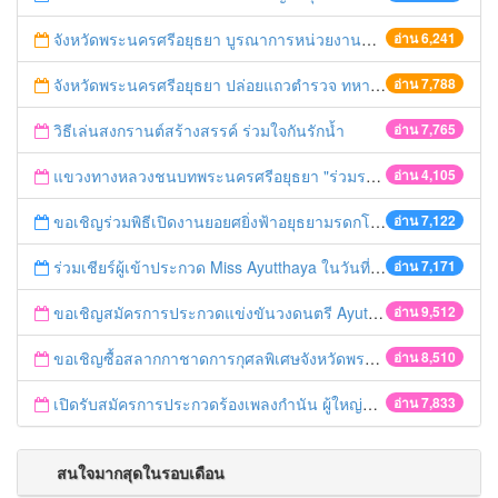
จังหวัดพระนครศรีอยุธยา บูรณาการหน่วยงานที่เกี่ยวข้อง ลงพื้นที่จัดระเบียบและดำเนินมาตรการตามบทลงโทษสูงสุดกับผู้ประกอบการร้านค้าที่ยังฝ่าฝืนตั้งร้านค้ารุกล้ำเขตพื้นที่ทางหลวง เตรียมความปลอดภัยก่อนเทศกาลสงกรานต์
อ่าน 6,241
จังหวัดพระนครศรีอยุธยา ปล่อยแถวตำรวจ ทหาร ฝ่ายปกครอง กว่า 100 นาย ตรวจเข้มท่ารถสาธารณะ สถานีขนส่งรถโดยสาร วินรถตู้ และสถานีรถไฟ เตรียมรับมือเทศกาลสงกรานต์
อ่าน 7,788
วิธีเล่นสงกรานต์สร้างสรรค์ ร่วมใจกันรักน้ำ
อ่าน 7,765
แขวงทางหลวงชนบทพระนครศรีอยุธยา "ร่วมรณรงค์ ขับช้า เปิดไฟหน้า คาดเข็มขัด" เทศกาลสงกรานต์ ปี 2561
อ่าน 4,105
ขอเชิญร่วมพิธีเปิดงานยอยศยิ่งฟ้าอยุธยามรดกโลก
อ่าน 7,122
ร่วมเชียร์ผู้เข้าประกวด Miss Ayutthaya ในวันที่ 15 ธันวาคม 2560
อ่าน 7,171
ขอเชิญสมัครการประกวดแข่งขันวงดนตรี Ayutthaya battle of the bands
อ่าน 9,512
ขอเชิญซื้อสลากกาชาดการกุศลพิเศษจังหวัดพระนครศรีอยุธยา 2560
อ่าน 8,510
เปิดรับสมัครการประกวดร้องเพลงกำนัน ผู้ใหญ่บ้าน ฯลฯ
อ่าน 7,833
สนใจมากสุดในรอบเดือน