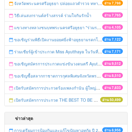
จังหวัดพระนครศรีอยุธยา ปล่อยแถวตำรวจ ทหาร ฝ่ายปกครอง กว่า 100 นาย ตรวจเข้มท่ารถสาธารณะ สถานีขนส่งรถโดยสาร วินรถตู้ และสถานีรถไฟ เตรียมรับมือเทศกาลสงกรานต์
อ่าน 7,788
วิธีเล่นสงกรานต์สร้างสรรค์ ร่วมใจกันรักน้ำ
อ่าน 7,765
แขวงทางหลวงชนบทพระนครศรีอยุธยา "ร่วมรณรงค์ ขับช้า เปิดไฟหน้า คาดเข็มขัด" เทศกาลสงกรานต์ ปี 2561
อ่าน 4,105
ขอเชิญร่วมพิธีเปิดงานยอยศยิ่งฟ้าอยุธยามรดกโลก
อ่าน 7,122
ร่วมเชียร์ผู้เข้าประกวด Miss Ayutthaya ในวันที่ 15 ธันวาคม 2560
อ่าน 7,171
ขอเชิญสมัครการประกวดแข่งขันวงดนตรี Ayutthaya battle of the bands
อ่าน 9,512
ขอเชิญซื้อสลากกาชาดการกุศลพิเศษจังหวัดพระนครศรีอยุธยา 2560
อ่าน 8,510
เปิดรับสมัครการประกวดร้องเพลงกำนัน ผู้ใหญ่บ้าน ฯลฯ
อ่าน 7,833
เปิดรับสมัครการประกวด THE BEST TO BE NUMBER ONE
อ่าน 50,499
ข่าวล่าสุด
การเตรียมการป้องกันและแก้ไขปัญหาอุทกัย ปี 2561
อ่าน 8,956