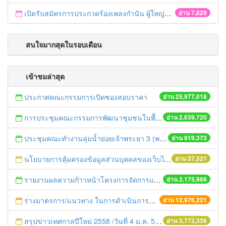
เปิดรับสมัครการประกวดร้องเพลงกำนัน ผู้ใหญ่บ้าน ฯลฯ
อ่าน 7,829
สนใจมากสุดในรอบเดือน
เข้าชมล่าสุด
ประกาศคณะกรรมการเปิดซองสอบราคา
อ่าน 25,977,018
การประชุมคณะกรรมการพัฒนาชุมชนในพื้นที่รอบโรงไฟฟ้า (คพรฟ.) ครั้งที่ 2/2558 กองทุนพัฒนาไฟฟ้าบริษัท โรจนะเพาเวอร์ จำกัด
อ่าน 2,639,720
ประชุมคณะทำงานลุ่มน้ำย่อยเจ้าพระยา 3 (พระนครศรีอยุธยา-ปทุมธานี) ครั้งที่ 1/2558
อ่าน 919,373
นโยบายการคุ้มครองข้อมูลส่วนบุคคลของเว็บไซต์จังหวัดพระนครศรีอยุธยา
อ่าน 37,521
รายงานผลความก้าวหน้าโครงการจัดการแก้ไขปัญหาขยะ สัปดาห์ที่ 9/2558
อ่าน 2,175,966
ร่างมาตรการ/แนวทาง ในการดำเนินการประกอบการตรวจราชการแบบบูรณาการ
อ่าน 12,976,221
สรุปข่าวเทศกาลปีใหม่ 2558 /วันที่ 4 ม.ค. 58
อ่าน 3,772,336