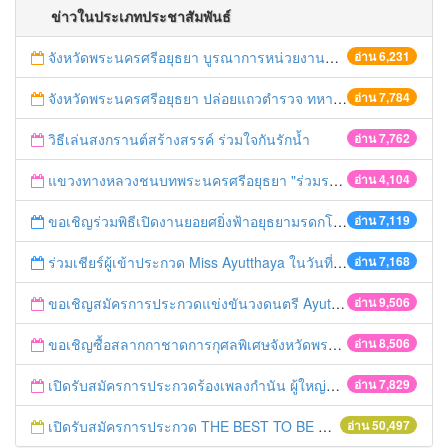
ข่าวในประเภทประชาสัมพันธ์
จังหวัดพระนครศรีอยุธยา บูรณาการหน่วยงานที่เกี่ยวข้อง ลงพื้นที่จัดระเบียบและดำเนินมาตรการตามบทลงโทษสูงสุดกับผู้ประกอบการร้านค้าที่ยังฝ่าฝืนตั้งร้านค้ารุกล้ำเขตพื้นที่ทางหลวง เตรียมความปลอดภัยก่อนเทศกาลสงกรานต์
อ่าน 6,231
จังหวัดพระนครศรีอยุธยา ปล่อยแถวตำรวจ ทหาร ฝ่ายปกครอง กว่า 100 นาย ตรวจเข้มท่ารถสาธารณะ สถานีขนส่งรถโดยสาร วินรถตู้ และสถานีรถไฟ เตรียมรับมือเทศกาลสงกรานต์
อ่าน 7,784
วิธีเล่นสงกรานต์สร้างสรรค์ ร่วมใจกันรักน้ำ
อ่าน 7,762
แขวงทางหลวงชนบทพระนครศรีอยุธยา "ร่วมรณรงค์ ขับช้า เปิดไฟหน้า คาดเข็มขัด" เทศกาลสงกรานต์ ปี 2561
อ่าน 4,104
ขอเชิญร่วมพิธีเปิดงานยอยศยิ่งฟ้าอยุธยามรดกโลก
อ่าน 7,119
ร่วมเชียร์ผู้เข้าประกวด Miss Ayutthaya ในวันที่ 15 ธันวาคม 2560
อ่าน 7,168
ขอเชิญสมัครการประกวดแข่งขันวงดนตรี Ayutthaya battle of the bands
อ่าน 9,506
ขอเชิญซื้อสลากกาชาดการกุศลพิเศษจังหวัดพระนครศรีอยุธยา 2560
อ่าน 8,506
เปิดรับสมัครการประกวดร้องเพลงกำนัน ผู้ใหญ่บ้าน ฯลฯ
อ่าน 7,829
เปิดรับสมัครการประกวด THE BEST TO BE NUMBER ONE
อ่าน 50,497