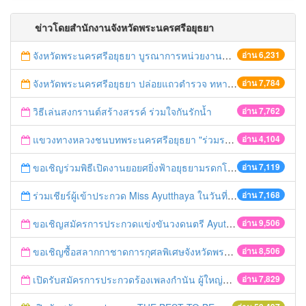
ข่าวโดยสำนักงานจังหวัดพระนครศรีอยุธยา
จังหวัดพระนครศรีอยุธยา บูรณาการหน่วยงานที่เกี่ยวข้อง ลงพื้นที่จัดระเบียบและดำเนินมาตรการตามบทลงโทษสูงสุดกับผู้ประกอบการร้านค้าที่ยังฝ่าฝืนตั้งร้านค้ารุกล้ำเขตพื้นที่ทางหลวง เตรียมความปลอดภัยก่อนเทศกาลสงกรานต์
อ่าน 6,231
จังหวัดพระนครศรีอยุธยา ปล่อยแถวตำรวจ ทหาร ฝ่ายปกครอง กว่า 100 นาย ตรวจเข้มท่ารถสาธารณะ สถานีขนส่งรถโดยสาร วินรถตู้ และสถานีรถไฟ เตรียมรับมือเทศกาลสงกรานต์
อ่าน 7,784
วิธีเล่นสงกรานต์สร้างสรรค์ ร่วมใจกันรักน้ำ
อ่าน 7,762
แขวงทางหลวงชนบทพระนครศรีอยุธยา "ร่วมรณรงค์ ขับช้า เปิดไฟหน้า คาดเข็มขัด" เทศกาลสงกรานต์ ปี 2561
อ่าน 4,104
ขอเชิญร่วมพิธีเปิดงานยอยศยิ่งฟ้าอยุธยามรดกโลก
อ่าน 7,119
ร่วมเชียร์ผู้เข้าประกวด Miss Ayutthaya ในวันที่ 15 ธันวาคม 2560
อ่าน 7,168
ขอเชิญสมัครการประกวดแข่งขันวงดนตรี Ayutthaya battle of the bands
อ่าน 9,506
ขอเชิญซื้อสลากกาชาดการกุศลพิเศษจังหวัดพระนครศรีอยุธยา 2560
อ่าน 8,506
เปิดรับสมัครการประกวดร้องเพลงกำนัน ผู้ใหญ่บ้าน ฯลฯ
อ่าน 7,829