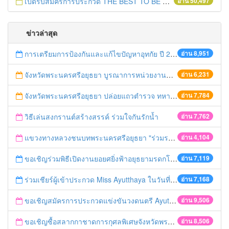
เปิดรับสมัครการประกวด THE BEST TO BE NUMBER ONE
อ่าน 50,497
ข่าวล่าสุด
การเตรียมการป้องกันและแก้ไขปัญหาอุทกัย ปี 2561
อ่าน 8,951
จังหวัดพระนครศรีอยุธยา บูรณาการหน่วยงานที่เกี่ยวข้อง ลงพื้นที่จัดระเบียบและดำเนินมาตรการตามบทลงโทษสูงสุดกับผู้ประกอบการร้านค้าที่ยังฝ่าฝืนตั้งร้านค้ารุกล้ำเขตพื้นที่ทางหลวง เตรียมความปลอดภัยก่อนเทศกาลสงกรานต์
อ่าน 6,231
จังหวัดพระนครศรีอยุธยา ปล่อยแถวตำรวจ ทหาร ฝ่ายปกครอง กว่า 100 นาย ตรวจเข้มท่ารถสาธารณะ สถานีขนส่งรถโดยสาร วินรถตู้ และสถานีรถไฟ เตรียมรับมือเทศกาลสงกรานต์
อ่าน 7,784
วิธีเล่นสงกรานต์สร้างสรรค์ ร่วมใจกันรักน้ำ
อ่าน 7,762
แขวงทางหลวงชนบทพระนครศรีอยุธยา "ร่วมรณรงค์ ขับช้า เปิดไฟหน้า คาดเข็มขัด" เทศกาลสงกรานต์ ปี 2561
อ่าน 4,104
ขอเชิญร่วมพิธีเปิดงานยอยศยิ่งฟ้าอยุธยามรดกโลก
อ่าน 7,119
ร่วมเชียร์ผู้เข้าประกวด Miss Ayutthaya ในวันที่ 15 ธันวาคม 2560
อ่าน 7,168
ขอเชิญสมัครการประกวดแข่งขันวงดนตรี Ayutthaya battle of the bands
อ่าน 9,506
ขอเชิญซื้อสลากกาชาดการกุศลพิเศษจังหวัดพระนครศรีอยุธยา 2560
อ่าน 8,506