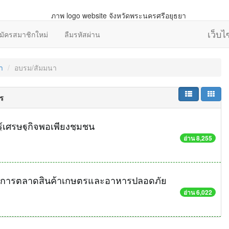
เว็บ
มัครสมาชิกใหม่
ลืมรหัสผ่าน
า
อบรม/สัมมนา
ร
ู้เศรษฐกิจพอเพียงชุมชน
อ่าน 8,255
ิต การตลาดสินค้าเกษตรและอาหารปลอดภัย
อ่าน 6,022