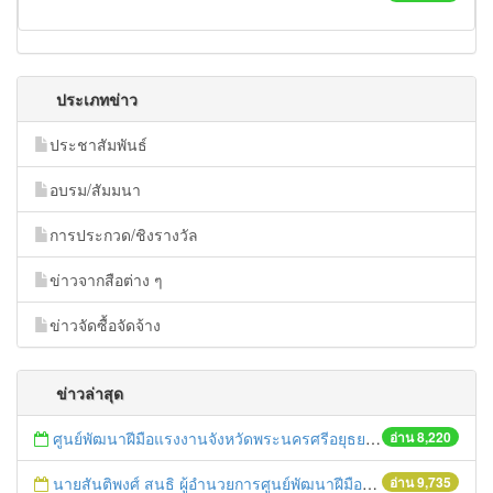
ประเภทข่าว
ประชาสัมพันธ์
อบรม/สัมมนา
การประกวด/ชิงรางวัล
ข่าวจากสือต่าง ๆ
ข่าวจัดซื้อจัดจ้าง
ข่าวล่าสุด
ศูนย์พัฒนาฝีมือแรงงานจังหวัดพระนครศรีอยุธยาจัดฝึกอบรมให้กับพนักงานในสถานประกอบกิจการ
อ่าน 8,220
นายสันติพงศ์ สนธิ ผู้อำนวยการศูนย์พัฒนาฝีมือแรงงานจังหวัดพระนครศรีอยุธยามอบวุฒิบัตรให้กับผู้เข้ารับการฝึกอบรม
อ่าน 9,735