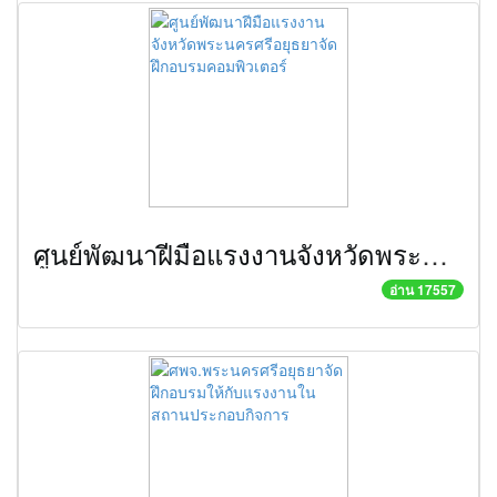
ศูนย์พัฒนาฝีมือแรงงานจังหวัดพระนครศรีอยุธยาจัดฝึกอบรมคอมพิวเตอร์
อ่าน 17557