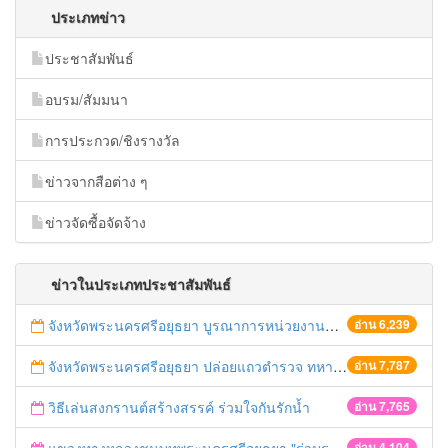
ประเภทข่าว
ประชาสัมพันธ์
อบรม/สัมมนา
การประกวด/ชิงรางวัล
ข่าวจากสือต่าง ๆ
ข่าวจัดซื้อจัดจ้าง
ข่าวในประเภทประชาสัมพันธ์
จังหวัดพระนครศรีอยุธยา บูรณาการหน่วยงานที่เกี่ยวข้อง ลงพื้นที่จัดระเบียบและดำเนินมาตรการตามบทลงโทษสูงสุดกับผู้ประกอบการร้านค้าที่ยังฝ่าฝืนตั้งร้านค้ารุกล้ำเขตพื้นที่ทางหลวง เตรียมความปลอดภัยก่อนเทศกาลสงกรานต์
อ่าน 6,239
จังหวัดพระนครศรีอยุธยา ปล่อยแถวตำรวจ ทหาร ฝ่ายปกครอง กว่า 100 นาย ตรวจเข้มท่ารถสาธารณะ สถานีขนส่งรถโดยสาร วินรถตู้ และสถานีรถไฟ เตรียมรับมือเทศกาลสงกรานต์
อ่าน 7,787
วิธีเล่นสงกรานต์สร้างสรรค์ ร่วมใจกันรักน้ำ
อ่าน 7,765
อ่าน 4,104