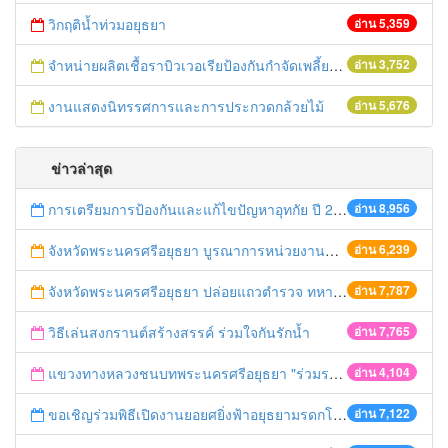
วิกฤติน้ำท่วมอยุธยา
อ่าน 5,359
จำหน่ายผลิตเชื้อราบิวเวอเรียป้องกันกำจัดเพลี้ยกระโดดสีน้ำตาล
อ่าน 3,752
งานแสดงนิทรรศการและการประกวดกล้วยไม้
อ่าน 5,676
ข่าวล่าสุด
การเตรียมการป้องกันและแก้ไขปัญหาอุทกัย ปี 2561
อ่าน 8,956
จังหวัดพระนครศรีอยุธยา บูรณาการหน่วยงานที่เกี่ยวข้อง ลงพื้นที่จัดระเบียบและดำเนินมาตรการตามบทลงโทษสูงสุดกับผู้ประกอบการร้านค้าที่ยังฝ่าฝืนตั้งร้านค้ารุกล้ำเขตพื้นที่ทางหลวง เตรียมความปลอดภัยก่อนเทศกาลสงกรานต์
อ่าน 6,239
จังหวัดพระนครศรีอยุธยา ปล่อยแถวตำรวจ ทหาร ฝ่ายปกครอง กว่า 100 นาย ตรวจเข้มท่ารถสาธารณะ สถานีขนส่งรถโดยสาร วินรถตู้ และสถานีรถไฟ เตรียมรับมือเทศกาลสงกรานต์
อ่าน 7,787
วิธีเล่นสงกรานต์สร้างสรรค์ ร่วมใจกันรักน้ำ
อ่าน 7,765
แขวงทางหลวงชนบทพระนครศรีอยุธยา "ร่วมรณรงค์ ขับช้า เปิดไฟหน้า คาดเข็มขัด" เทศกาลสงกรานต์ ปี 2561
อ่าน 4,104
ขอเชิญร่วมพิธีเปิดงานยอยศยิ่งฟ้าอยุธยามรดกโลก
อ่าน 7,122