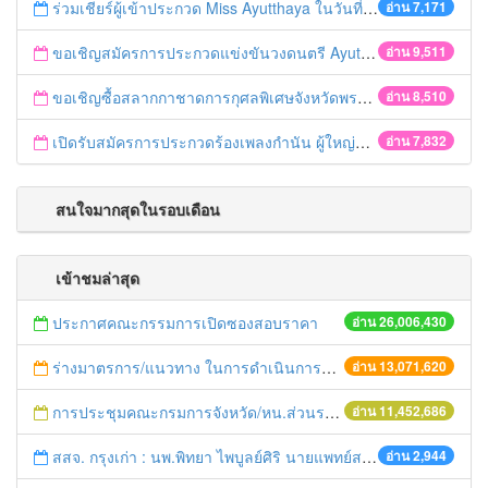
ร่วมเชียร์ผู้เข้าประกวด Miss Ayutthaya ในวันที่ 15 ธันวาคม 2560
อ่าน 7,171
ขอเชิญสมัครการประกวดแข่งขันวงดนตรี Ayutthaya battle of the bands
อ่าน 9,511
ขอเชิญซื้อสลากกาชาดการกุศลพิเศษจังหวัดพระนครศรีอยุธยา 2560
อ่าน 8,510
เปิดรับสมัครการประกวดร้องเพลงกำนัน ผู้ใหญ่บ้าน ฯลฯ
อ่าน 7,832
สนใจมากสุดในรอบเดือน
เข้าชมล่าสุด
ประกาศคณะกรรมการเปิดซองสอบราคา
อ่าน 26,006,430
ร่างมาตรการ/แนวทาง ในการดำเนินการประกอบการตรวจราชการแบบบูรณาการ
อ่าน 13,071,620
การประชุมคณะกรมการจังหวัด/หน.ส่วนราชการประจำเดือน มิถุนายน 2558
อ่าน 11,452,686
สสจ. กรุงเก่า : นพ.พิทยา ไพบูลย์ศิริ นายแพทย์สาธารณสุขจังหวัดพระนครศรีอยุธยา ประธานการประชุมคณะกรรมการวางแผนและประเมิณผล พร้อมมอบป้ายและเกียรติบัตรรับรองโรงอาหารผ่านเกณฑ์ระดับดีมาก และมอบโล่ประกาศเกียรติคุณรางวัลข้าราชการพลเรือนดีเด่น ระดับสำนักงานสาธารณสุขจังหวัดพระนครศรีอยุธยา ประจำปี 2557 โดยมีผู้อำนวยการโรงพยาบาล/สาธารณสุขอำเภอ/ผู้แทนโรงพยาบาลส่งเสริมสุขภาพตำบล และผู้เกี่ยวข้องเข้าร่วมประชุม ณ ห้องประชุมทัศนีย์ สำนักงานสาธารณสุขจังหวัดพระนครศรีอยุธยา
อ่าน 2,944