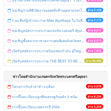
แขวงทางหลวงชนบทพระนครศรีอยุธยา "ร่วมรณรงค์ ขับช้า เปิดไฟหน้า คาดเข็มขัด" เทศกาลสงกรานต์ ปี 2561
ขอเชิญร่วมพิธีเปิดงานยอยศยิ่งฟ้าอยุธยามรดกโลก
อ่าน 7,122
ร่วมเชียร์ผู้เข้าประกวด Miss Ayutthaya ในวันที่ 15 ธันวาคม 2560
อ่าน 7,171
ขอเชิญสมัครการประกวดแข่งขันวงดนตรี Ayutthaya battle of the bands
อ่าน 9,511
ขอเชิญซื้อสลากกาชาดการกุศลพิเศษจังหวัดพระนครศรีอยุธยา 2560
อ่าน 8,510
เปิดรับสมัครการประกวดร้องเพลงกำนัน ผู้ใหญ่บ้าน ฯลฯ
อ่าน 7,832
เปิดรับสมัครการประกวด THE BEST TO BE NUMBER ONE
อ่าน 50,499
ข่าวโดยสำนักงานเกษตรจังหวัดพระนครศรีอยุธยา
โครงการรับจำนำข้าวเปลือก
อ่าน 4,978
การขึ้นทะเบียนปลูกพืชเศรษฐกิจหลัก 3 ชนิด
อ่าน 8,204
การขึ้นทะเบียนเกษตรกรปี 2554
อ่าน 5,204