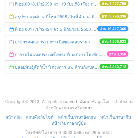
ที่ อย.0018.1/ว2698 ลว. 19 มิ.ย.58 เรื่อง การแก้ไขปัญหาหนี้สินให้แก่เกษตรกร
อ่าน 4,427,755
สรุปข่าวเทศกาลปีใหม่ 2558 /วันที่ 4 ม.ค. 58
อ่าน 3,798,338
ที่ อย 0017.1/ว2424 ลว.5 มิถุนายน 2558 เรื่อง แจ้งกำหนดตรวจประเมินและให้คะแนนหน่วยงานที่สมัครเข้าร่วมโครงการพัฒนาหน่วยงานต้นแบบในการจัดตั้งศูนย์ข้อมูลข่าวสารของราชการฯ ประจำปีงบประมาณ พ.ศ. 2558
อ่าน 10,417,360
ประกาศคณะกรรมการเปิดซองสอบราคา
อ่าน 4,208,623
การรถไฟแห่งประเทศไทยเตรียมเปิดรถไฟเที่ยวพิเศษหาดใหญ่-ปาดังเบซาร์ เชื่อมต่อมาเลเซีย-สิงคโปร์
อ่าน 3,358
ปล่อยพันธุ์สัตว์น้ำ"โครงการ ๕๐ ล้านกุ้ง/ปลา ฟื้นชีวิตใหม่ให้เจ้าพระยา
อ่าน 4,840,712
Copyright © 2013. All rights reserved. พัฒนาข้อมูลโดย : สำนักงาน
จังหวัดพระนครศรีอยุธยา
หน้าหลัก
แผนผังเว็บไซต์
หน้าเว็บภาษาอังกฤษ
หน้าเว็บภาษาจีน
หน้าเว็บภาษาญี่ปุ่น
โทรศัพท์/โทรสาร 0-3533-5665 ต่อ 26 e-mail :