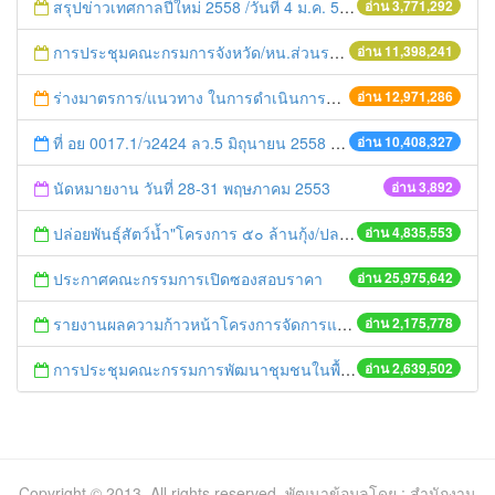
สรุปข่าวเทศกาลปีใหม่ 2558 /วันที่ 4 ม.ค. 58
อ่าน 3,771,292
การประชุมคณะกรมการจังหวัด/หน.ส่วนราชการประจำเดือน มิถุนายน 2558
อ่าน 11,398,241
ร่างมาตรการ/แนวทาง ในการดำเนินการประกอบการตรวจราชการแบบบูรณาการ
อ่าน 12,971,286
ที่ อย 0017.1/ว2424 ลว.5 มิถุนายน 2558 เรื่อง แจ้งกำหนดตรวจประเมินและให้คะแนนหน่วยงานที่สมัครเข้าร่วมโครงการพัฒนาหน่วยงานต้นแบบในการจัดตั้งศูนย์ข้อมูลข่าวสารของราชการฯ ประจำปีงบประมาณ พ.ศ. 2558
อ่าน 10,408,327
นัดหมายงาน วันที่ 28-31 พฤษภาคม 2553
อ่าน 3,892
ปล่อยพันธุ์สัตว์น้ำ"โครงการ ๕๐ ล้านกุ้ง/ปลา ฟื้นชีวิตใหม่ให้เจ้าพระยา
อ่าน 4,835,553
ประกาศคณะกรรมการเปิดซองสอบราคา
อ่าน 25,975,642
รายงานผลความก้าวหน้าโครงการจัดการแก้ไขปัญหาขยะ สัปดาห์ที่ 9/2558
อ่าน 2,175,778
การประชุมคณะกรรมการพัฒนาชุมชนในพื้นที่รอบโรงไฟฟ้า (คพรฟ.) ครั้งที่ 2/2558 กองทุนพัฒนาไฟฟ้าบริษัท โรจนะเพาเวอร์ จำกัด
อ่าน 2,639,502
Copyright © 2013. All rights reserved. พัฒนาข้อมูลโดย : สำนักงาน