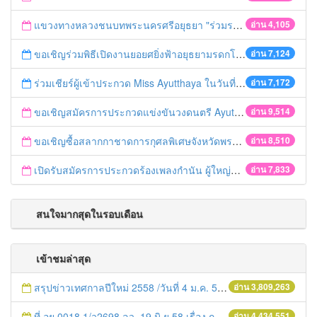
แขวงทางหลวงชนบทพระนครศรีอยุธยา "ร่วมรณรงค์ ขับช้า เปิดไฟหน้า คาดเข็มขัด" เทศกาลสงกรานต์ ปี 2561
อ่าน 4,105
ขอเชิญร่วมพิธีเปิดงานยอยศยิ่งฟ้าอยุธยามรดกโลก
อ่าน 7,124
ร่วมเชียร์ผู้เข้าประกวด Miss Ayutthaya ในวันที่ 15 ธันวาคม 2560
อ่าน 7,172
ขอเชิญสมัครการประกวดแข่งขันวงดนตรี Ayutthaya battle of the bands
อ่าน 9,514
ขอเชิญซื้อสลากกาชาดการกุศลพิเศษจังหวัดพระนครศรีอยุธยา 2560
อ่าน 8,510
เปิดรับสมัครการประกวดร้องเพลงกำนัน ผู้ใหญ่บ้าน ฯลฯ
อ่าน 7,833
สนใจมากสุดในรอบเดือน
เข้าชมล่าสุด
สรุปข่าวเทศกาลปีใหม่ 2558 /วันที่ 4 ม.ค. 58
อ่าน 3,809,263
ที่ อย.0018.1/ว2698 ลว. 19 มิ.ย.58 เรื่อง การแก้ไขปัญหาหนี้สินให้แก่เกษตรกร
อ่าน 4,434,551