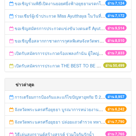
ขอเชิญร่วมพิธีเปิดงานยอยศยิ่งฟ้าอยุธยามรดกโลก
อ่าน 7,124
ร่วมเชียร์ผู้เข้าประกวด Miss Ayutthaya ในวันที่ 15 ธันวาคม 2560
อ่าน 7,172
ขอเชิญสมัครการประกวดแข่งขันวงดนตรี Ayutthaya battle of the bands
อ่าน 9,514
ขอเชิญซื้อสลากกาชาดการกุศลพิเศษจังหวัดพระนครศรีอยุธยา 2560
อ่าน 8,510
เปิดรับสมัครการประกวดร้องเพลงกำนัน ผู้ใหญ่บ้าน ฯลฯ
อ่าน 7,833
เปิดรับสมัครการประกวด THE BEST TO BE NUMBER ONE
อ่าน 50,499
ข่าวล่าสุด
การเตรียมการป้องกันและแก้ไขปัญหาอุทกัย ปี 2561
อ่าน 8,957
จังหวัดพระนครศรีอยุธยา บูรณาการหน่วยงานที่เกี่ยวข้อง ลงพื้นที่จัดระเบียบและดำเนินมาตรการตามบทลงโทษสูงสุดกับผู้ประกอบการร้านค้าที่ยังฝ่าฝืนตั้งร้านค้ารุกล้ำเขตพื้นที่ทางหลวง เตรียมความปลอดภัยก่อนเทศกาลสงกรานต์
อ่าน 6,242
จังหวัดพระนครศรีอยุธยา ปล่อยแถวตำรวจ ทหาร ฝ่ายปกครอง กว่า 100 นาย ตรวจเข้มท่ารถสาธารณะ สถานีขนส่งรถโดยสาร วินรถตู้ และสถานีรถไฟ เตรียมรับมือเทศกาลสงกรานต์
อ่าน 7,790
วิธีเล่นสงกรานต์สร้างสรรค์ ร่วมใจกันรักน้ำ
อ่าน 7,765