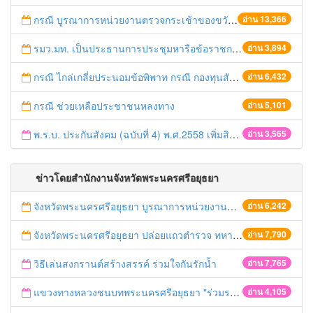
กรณี บูรณาการหน่วยงานตรวจกระเช้าของขวัญปีใหม่ในเขตพื้นที่จังหวัดพระนครศรีอยุธยา
อ่าน 13,366
รมว.มท. เป็นประธานการประชุมหารือข้อราชการร่วมกับผู้ว่าฯ ทั่วประเทศ ผ่านระบบ Video Conference เน้นย้ำดูแลความปลอดภัยให้ประชาชนในช่วงเทศกาลปีใหม่ และเดินหน้าผลักดันทุกมาตรการในพื้นที่ให้เกิดผลอย่างเป็นรูปธรรม
อ่าน 3,894
กรณี ไกล่เกลี่ยประนอมข้อพิพาท กรณี กองทุนสัจจะหมู่บ้าน อำเภอบางไทร
อ่าน 6,432
กรณี ช่วยเหลือประชาชนหลงทาง
อ่าน 5,101
พ.ร.บ. ประกันสังคม (ฉบับที่ 4) พ.ศ.2558 เพิ่มสิทธิประโยชน์ให้กับผู้ประกันตนมากยิ่งขึ้น มีผลบังคับใช้ 20 ต.ค.58
อ่าน 3,565
ข่าวโดยสำนักงานจังหวัดพระนครศรีอยุธยา
จังหวัดพระนครศรีอยุธยา บูรณาการหน่วยงานที่เกี่ยวข้อง ลงพื้นที่จัดระเบียบและดำเนินมาตรการตามบทลงโทษสูงสุดกับผู้ประกอบการร้านค้าที่ยังฝ่าฝืนตั้งร้านค้ารุกล้ำเขตพื้นที่ทางหลวง เตรียมความปลอดภัยก่อนเทศกาลสงกรานต์
อ่าน 6,242
จังหวัดพระนครศรีอยุธยา ปล่อยแถวตำรวจ ทหาร ฝ่ายปกครอง กว่า 100 นาย ตรวจเข้มท่ารถสาธารณะ สถานีขนส่งรถโดยสาร วินรถตู้ และสถานีรถไฟ เตรียมรับมือเทศกาลสงกรานต์
อ่าน 7,790
วิธีเล่นสงกรานต์สร้างสรรค์ ร่วมใจกันรักน้ำ
อ่าน 7,765
แขวงทางหลวงชนบทพระนครศรีอยุธยา "ร่วมรณรงค์ ขับช้า เปิดไฟหน้า คาดเข็มขัด" เทศกาลสงกรานต์ ปี 2561
อ่าน 4,105