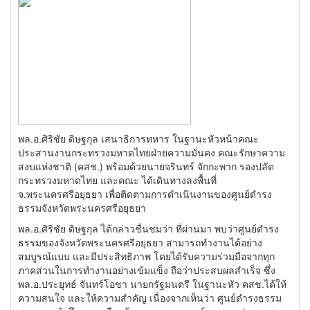
พล.อ.ศิริชัย ดิษฐกุล เสนาธิการทหาร ในฐานะหัวหน้าคณะ
ประสานงานกระทรวงมหาดไทยฝ่ายความมั่นคง คณะรักษาความ
สงบแห่งชาติ (คสช.) พร้อมด้วยนายจรินทร์ จักกะพาก รองปลัด
กระทรวงมหาดไทย และคณะ ได้เดินทางลงพื้นที่
จ.พระนครศรีอยุธยา เพื่อติดตามการดำเนินงานของศูนย์ดำรง
ธรรมจังหวัดพระนครศรีอยุธยา
พล.อ.ศิริชัย ดิษฐกุล ได้กล่าวชื่นชมว่า ที่ผ่านมา พบว่าศูนย์ดำรง
ธรรมของจังหวัดพระนครศรีอยุธยา สามารถทำงานได้อย่าง
สมบูรณ์แบบ และมีประสิทธิภาพ โดยได้รับความร่วมมือจากทุก
ภาคส่วนในการทำงานอย่างเข้มแข็ง ถือว่าประสบผลสำเร็จ ซึ่ง
พล.อ.ประยุทธ์ จันทร์โอชา นายกรัฐมนตรี ในฐานะหัว คสช.ได้ให้
ความสนใจ และให้ความสำคัญ เนื่องจากเห็นว่า ศูนย์ดำรงธรรม