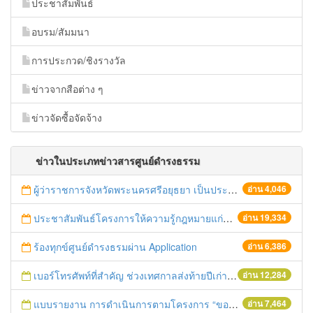
ประชาสัมพันธ์
อบรม/สัมมนา
การประกวด/ชิงรางวัล
ข่าวจากสือต่าง ๆ
ข่าวจัดซื้อจัดจ้าง
ข่าวในประเภทข่าวสารศูนย์ดำรงธรรม
ผู้ว่าราชการจังหวัดพระนครศรีอยุธยา เป็นประธานในพิธีมอบบ้านพระราชทาน "บ้านรวมน้ำใจ" ต.สวนพริก อ.พระนครศรีอยุธยา
อ่าน 4,046
ประชาสัมพันธ์โครงการให้ความรู้กฎหมายแก่วิสาหกิจขนาดกลางและขนาดย่อม
อ่าน 19,334
ร้องทุกข์ศูนย์ดำรงธรมผ่าน Application
อ่าน 6,386
เบอร์โทรศัพท์ที่สำคัญ ช่วงเทศกาลส่งท้ายปีเก่า-ต้อนรับปีใหม่ 2559
อ่าน 12,284
แบบรายงาน การดำเนินการตามโครงการ “ของขวัญปีใหม่ ๒๕๕๙ ของศูนย์ดำรงธรรม” ในช่วงเทศกาลปีใหม่ ๒๕๕๙
อ่าน 7,464