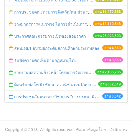
การประชุมคณะกรมการจังหวัด/หน.ส่วนราชการประจำเดือน มิถุนายน 2558
อ่าน 11,472,668
ร่างมาตรการ/แนวทาง ในการดำเนินการประกอบการตรวจราชการแบบบูรณาการ
อ่าน 13,110,648
ประกาศคณะกรรมการเปิดซองสอบราคา
อ่าน 26,023,503
สพป.อย.1 อบรมยกระดับสถานศึกษาประเภทสอง
อ่าน 4,669
รับฟังความคิดเห็นด้านกฎหมายไทย
อ่าน 3,663
รายงานผลความก้าวหน้าโครงการจัดการแก้ไขปัญหาขยะ สัปดาห์ที่ 9/2558
อ่าน 2,185,785
ต้อนรับ พลโท ธีรชัย นาควานิช มทภ.1/ผบ.กกล.รส.ทภ.1 และคณะ ในการตรวจเยี่ยมศูนย์ดำรงธรรมจังหวัดพระนครศรีอยุธยา
อ่าน 862,619
การประชุมสัมมนาทางวิชาการ "การประชาพิจารณ์แผนพัฒนาเกษตรกรรม"
อ่าน 3,642
Copyright © 2013. All rights reserved. พัฒนาข้อมูลโดย : สำนักงาน