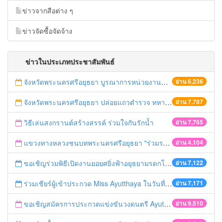
ข่าวจากสือต่าง ๆ
ข่าวจัดซื้อจัดจ้าง
ข่าวในประเภทประชาสัมพันธ์
จังหวัดพระนครศรีอยุธยา บูรณาการหน่วยงานที่เกี่ยวข้อง ลงพื้นที่จัดระเบียบและดำเนินมาตรการตามบทลงโทษสูงสุดกับผู้ประกอบการร้านค้าที่ยังฝ่าฝืนตั้งร้านค้ารุกล้ำเขตพื้นที่ทางหลวง เตรียมความปลอดภัยก่อนเทศกาลสงกรานต์
อ่าน 6,236
จังหวัดพระนครศรีอยุธยา ปล่อยแถวตำรวจ ทหาร ฝ่ายปกครอง กว่า 100 นาย ตรวจเข้มท่ารถสาธารณะ สถานีขนส่งรถโดยสาร วินรถตู้ และสถานีรถไฟ เตรียมรับมือเทศกาลสงกรานต์
อ่าน 7,787
วิธีเล่นสงกรานต์สร้างสรรค์ ร่วมใจกันรักน้ำ
อ่าน 7,765
แขวงทางหลวงชนบทพระนครศรีอยุธยา "ร่วมรณรงค์ ขับช้า เปิดไฟหน้า คาดเข็มขัด" เทศกาลสงกรานต์ ปี 2561
อ่าน 4,104
ขอเชิญร่วมพิธีเปิดงานยอยศยิ่งฟ้าอยุธยามรดกโลก
อ่าน 7,122
ร่วมเชียร์ผู้เข้าประกวด Miss Ayutthaya ในวันที่ 15 ธันวาคม 2560
อ่าน 7,171
ขอเชิญสมัครการประกวดแข่งขันวงดนตรี Ayutthaya battle of the bands
อ่าน 9,510