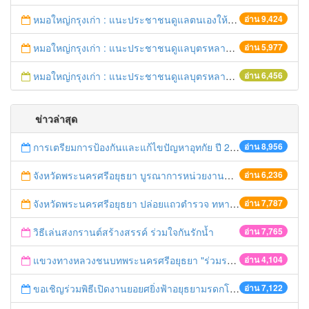
หมอใหญ่กรุงเก่า : แนะประชาชนดูแลตนเองให้ห่างไกลวัณโรค
อ่าน 9,424
หมอใหญ่กรุงเก่า : แนะประชาชนดูแลบุตรหลาน ป้องกันเด็กจมน้ำตายในช่วงฤดูร้อน
อ่าน 5,977
หมอใหญ่กรุงเก่า : แนะประชาชนดูแลบุตรหลาน ป้องกันเด็กจมน้ำตายในช่วงฤดูร้อน
อ่าน 6,456
ข่าวล่าสุด
การเตรียมการป้องกันและแก้ไขปัญหาอุทกัย ปี 2561
อ่าน 8,956
จังหวัดพระนครศรีอยุธยา บูรณาการหน่วยงานที่เกี่ยวข้อง ลงพื้นที่จัดระเบียบและดำเนินมาตรการตามบทลงโทษสูงสุดกับผู้ประกอบการร้านค้าที่ยังฝ่าฝืนตั้งร้านค้ารุกล้ำเขตพื้นที่ทางหลวง เตรียมความปลอดภัยก่อนเทศกาลสงกรานต์
อ่าน 6,236
จังหวัดพระนครศรีอยุธยา ปล่อยแถวตำรวจ ทหาร ฝ่ายปกครอง กว่า 100 นาย ตรวจเข้มท่ารถสาธารณะ สถานีขนส่งรถโดยสาร วินรถตู้ และสถานีรถไฟ เตรียมรับมือเทศกาลสงกรานต์
อ่าน 7,787
วิธีเล่นสงกรานต์สร้างสรรค์ ร่วมใจกันรักน้ำ
อ่าน 7,765
แขวงทางหลวงชนบทพระนครศรีอยุธยา "ร่วมรณรงค์ ขับช้า เปิดไฟหน้า คาดเข็มขัด" เทศกาลสงกรานต์ ปี 2561
อ่าน 4,104
ขอเชิญร่วมพิธีเปิดงานยอยศยิ่งฟ้าอยุธยามรดกโลก
อ่าน 7,122