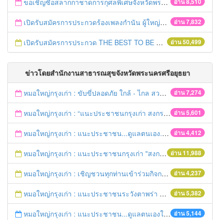
ขอเชิญซื้อสลากกาชาดการกุศลพิเศษจังหวัดพระนครศรีอยุธยา 2560
อ่าน 8,510
เปิดรับสมัครการประกวดร้องเพลงกำนัน ผู้ใหญ่บ้าน ฯลฯ
อ่าน 7,832
เปิดรับสมัครการประกวด THE BEST TO BE NUMBER ONE
อ่าน 50,499
ข่าวโดยสำนักงานสาธารณสุขจังหวัดพระนครศรีอยุธยา
หมอใหญ่กรุงเก่า : ขับขี่ปลอดภัย ใกล้ - ไกล สวมหมวกนิรภัย
อ่าน 7,274
หมอใหญ่กรุงเก่า : “แนะประชาชนกรุงเก่า สงกรานต์ร่วมขับขี่ปลอดภัย
อ่าน 5,601
หมอใหญ่กรุงเก่า : แนะประชาชน...ดูแลตนเอง...“รับมือภัยแล้ง”
อ่าน 4,412
หมอใหญ่กรุงเก่า : แนะประชาชนกรุงเก่า "สงกรานต์ขับขี่ปลอดภัย"
อ่าน 11,988
หมอใหญ่กรุงเก่า : เชิญชวนทุกท่านเข้าร่วมกิจกรรมวิ่งเพื่อสุขภาพ 7เมษายนนี้ 5โมงเย็น
อ่าน 4,237
หมอใหญ่กรุงเก่า : แนะประชาชนระวังตาพร่า ปวดศีรษะ ชาครึ่งซีก เสี่ยงอัมพฤกษ์ อัมพาต
อ่าน 5,382
หมอใหญ่กรุงเก่า : แนะประชาชน...ดูแลตนเองให้ห่างไกลโรค...ในช่วงฤดูร้อน
อ่าน 5,144