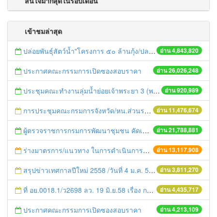
สนใจมากสุดในรอบเดือน
เข้าชมล่าสุด
ปล่อยพันธุ์สัตว์น้ำ"โครงการ ๕๐ ล้านกุ้ง/ปลา ฟื้นชีวิตใหม่ให้เจ้าพระยา
อ่าน 4,843,820
ประกาศคณะกรรมการเปิดซองสอบราคา
อ่าน 26,026,248
ประชุมคณะทำงานลุ่มน้ำย่อยเจ้าพระยา 3 (พระนครศรีอยุธยา-ปทุมธานี) ครั้งที่ 1/2558
อ่าน 920,989
การประชุมคณะกรมการจังหวัด/หน.ส่วนราชการประจำเดือน มิถุนายน 2558
อ่าน 11,476,674
ผู้ตรวจราชการกรมการพัฒนาชุมชน คัดเลือกข้าราชการและลูกจ้างดีเด่น และหน่วยงานพัฒนาชุมชนใสสะอาด ประจำปี ๒๕๕๔
อ่าน 21,788,881
ร่างมาตรการ/แนวทาง ในการดำเนินการประกอบการตรวจราชการแบบบูรณาการ
อ่าน 13,117,908
สรุปข่าวเทศกาลปีใหม่ 2558 /วันที่ 4 ม.ค. 58
อ่าน 3,811,270
ที่ อย.0018.1/ว2698 ลว. 19 มิ.ย.58 เรื่อง การแก้ไขปัญหาหนี้สินให้แก่เกษตรกร
อ่าน 4,435,717
ประกาศคณะกรรมการเปิดซองสอบราคา
อ่าน 4,213,109