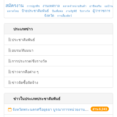
สมัครงาน
งานเทศกาล
การปลูกพืช
ตลาดจำหน่ายสินค้า
อาชีพเสริม
แม่บ้าน
ป้ายประชาสัมพันธ์
ผู้ว่าราชการ
มหาดไทย
ปั่นเพื่อพ่อ
งานรัฐพิธี
รับรางวัล
จังหวัด
การเลี้ยงสัตว์
ประเภทข่าว
ประชาสัมพันธ์
อบรม/สัมมนา
การประกวด/ชิงรางวัล
ข่าวจากสือต่าง ๆ
ข่าวจัดซื้อจัดจ้าง
ข่าวในประเภทประชาสัมพันธ์
จังหวัดพระนครศรีอยุธยา บูรณาการหน่วยงานที่เกี่ยวข้อง ลงพื้นที่จัดระเบียบและดำเนินมาตรการตามบทลงโทษสูงสุดกับผู้ประกอบการร้านค้าที่ยังฝ่าฝืนตั้งร้านค้ารุกล้ำเขตพื้นที่ทางหลวง เตรียมความปลอดภัยก่อนเทศกาลสงกรานต์
อ่าน 6,243