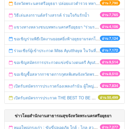
จังหวัดพระนครศรีอยุธยา ปล่อยแถวตำรวจ ทหาร ฝ่ายปกครอง กว่า 100 นาย ตรวจเข้มท่ารถสาธารณะ สถานีขนส่งรถโดยสาร วินรถตู้ และสถานีรถไฟ เตรียมรับมือเทศกาลสงกรานต์
อ่าน 7,790
วิธีเล่นสงกรานต์สร้างสรรค์ ร่วมใจกันรักน้ำ
อ่าน 7,765
แขวงทางหลวงชนบทพระนครศรีอยุธยา "ร่วมรณรงค์ ขับช้า เปิดไฟหน้า คาดเข็มขัด" เทศกาลสงกรานต์ ปี 2561
อ่าน 4,106
ขอเชิญร่วมพิธีเปิดงานยอยศยิ่งฟ้าอยุธยามรดกโลก
อ่าน 7,124
ร่วมเชียร์ผู้เข้าประกวด Miss Ayutthaya ในวันที่ 15 ธันวาคม 2560
อ่าน 7,172
ขอเชิญสมัครการประกวดแข่งขันวงดนตรี Ayutthaya battle of the bands
อ่าน 9,514
ขอเชิญซื้อสลากกาชาดการกุศลพิเศษจังหวัดพระนครศรีอยุธยา 2560
อ่าน 8,510
เปิดรับสมัครการประกวดร้องเพลงกำนัน ผู้ใหญ่บ้าน ฯลฯ
อ่าน 7,834
เปิดรับสมัครการประกวด THE BEST TO BE NUMBER ONE
อ่าน 50,499
ข่าวโดยสำนักงานสาธารณสุขจังหวัดพระนครศรีอยุธยา
หมอใหญ่กรุงเก่า : ขับขี่ปลอดภัย ใกล้ - ไกล สวมหมวกนิรภัย
อ่าน 7,277