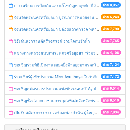
การเตรียมการป้องกันและแก้ไขปัญหาอุทกัย ปี 2561
อ่าน 8,957
จังหวัดพระนครศรีอยุธยา บูรณาการหน่วยงานที่เกี่ยวข้อง ลงพื้นที่จัดระเบียบและดำเนินมาตรการตามบทลงโทษสูงสุดกับผู้ประกอบการร้านค้าที่ยังฝ่าฝืนตั้งร้านค้ารุกล้ำเขตพื้นที่ทางหลวง เตรียมความปลอดภัยก่อนเทศกาลสงกรานต์
อ่าน 6,243
จังหวัดพระนครศรีอยุธยา ปล่อยแถวตำรวจ ทหาร ฝ่ายปกครอง กว่า 100 นาย ตรวจเข้มท่ารถสาธารณะ สถานีขนส่งรถโดยสาร วินรถตู้ และสถานีรถไฟ เตรียมรับมือเทศกาลสงกรานต์
อ่าน 7,790
วิธีเล่นสงกรานต์สร้างสรรค์ ร่วมใจกันรักน้ำ
อ่าน 7,765
แขวงทางหลวงชนบทพระนครศรีอยุธยา "ร่วมรณรงค์ ขับช้า เปิดไฟหน้า คาดเข็มขัด" เทศกาลสงกรานต์ ปี 2561
อ่าน 4,106
ขอเชิญร่วมพิธีเปิดงานยอยศยิ่งฟ้าอยุธยามรดกโลก
อ่าน 7,124
ร่วมเชียร์ผู้เข้าประกวด Miss Ayutthaya ในวันที่ 15 ธันวาคม 2560
อ่าน 7,172
ขอเชิญสมัครการประกวดแข่งขันวงดนตรี Ayutthaya battle of the bands
อ่าน 9,514
ขอเชิญซื้อสลากกาชาดการกุศลพิเศษจังหวัดพระนครศรีอยุธยา 2560
อ่าน 8,510
เปิดรับสมัครการประกวดร้องเพลงกำนัน ผู้ใหญ่บ้าน ฯลฯ
อ่าน 7,834