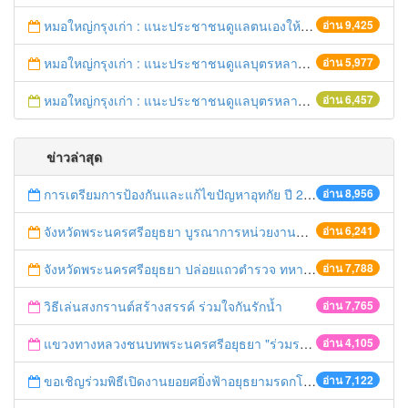
หมอใหญ่กรุงเก่า : แนะประชาชนดูแลตนเองให้ห่างไกลวัณโรค
อ่าน 9,425
หมอใหญ่กรุงเก่า : แนะประชาชนดูแลบุตรหลาน ป้องกันเด็กจมน้ำตายในช่วงฤดูร้อน
อ่าน 5,977
หมอใหญ่กรุงเก่า : แนะประชาชนดูแลบุตรหลาน ป้องกันเด็กจมน้ำตายในช่วงฤดูร้อน
อ่าน 6,457
ข่าวล่าสุด
การเตรียมการป้องกันและแก้ไขปัญหาอุทกัย ปี 2561
อ่าน 8,956
จังหวัดพระนครศรีอยุธยา บูรณาการหน่วยงานที่เกี่ยวข้อง ลงพื้นที่จัดระเบียบและดำเนินมาตรการตามบทลงโทษสูงสุดกับผู้ประกอบการร้านค้าที่ยังฝ่าฝืนตั้งร้านค้ารุกล้ำเขตพื้นที่ทางหลวง เตรียมความปลอดภัยก่อนเทศกาลสงกรานต์
อ่าน 6,241
จังหวัดพระนครศรีอยุธยา ปล่อยแถวตำรวจ ทหาร ฝ่ายปกครอง กว่า 100 นาย ตรวจเข้มท่ารถสาธารณะ สถานีขนส่งรถโดยสาร วินรถตู้ และสถานีรถไฟ เตรียมรับมือเทศกาลสงกรานต์
อ่าน 7,788
วิธีเล่นสงกรานต์สร้างสรรค์ ร่วมใจกันรักน้ำ
อ่าน 7,765
แขวงทางหลวงชนบทพระนครศรีอยุธยา "ร่วมรณรงค์ ขับช้า เปิดไฟหน้า คาดเข็มขัด" เทศกาลสงกรานต์ ปี 2561
อ่าน 4,105
ขอเชิญร่วมพิธีเปิดงานยอยศยิ่งฟ้าอยุธยามรดกโลก
อ่าน 7,122