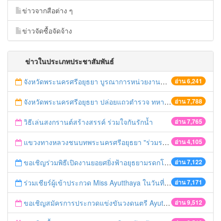
ข่าวจากสือต่าง ๆ
ข่าวจัดซื้อจัดจ้าง
ข่าวในประเภทประชาสัมพันธ์
จังหวัดพระนครศรีอยุธยา บูรณาการหน่วยงานที่เกี่ยวข้อง ลงพื้นที่จัดระเบียบและดำเนินมาตรการตามบทลงโทษสูงสุดกับผู้ประกอบการร้านค้าที่ยังฝ่าฝืนตั้งร้านค้ารุกล้ำเขตพื้นที่ทางหลวง เตรียมความปลอดภัยก่อนเทศกาลสงกรานต์
อ่าน 6,241
จังหวัดพระนครศรีอยุธยา ปล่อยแถวตำรวจ ทหาร ฝ่ายปกครอง กว่า 100 นาย ตรวจเข้มท่ารถสาธารณะ สถานีขนส่งรถโดยสาร วินรถตู้ และสถานีรถไฟ เตรียมรับมือเทศกาลสงกรานต์
อ่าน 7,788
วิธีเล่นสงกรานต์สร้างสรรค์ ร่วมใจกันรักน้ำ
อ่าน 7,765
แขวงทางหลวงชนบทพระนครศรีอยุธยา "ร่วมรณรงค์ ขับช้า เปิดไฟหน้า คาดเข็มขัด" เทศกาลสงกรานต์ ปี 2561
อ่าน 4,105
ขอเชิญร่วมพิธีเปิดงานยอยศยิ่งฟ้าอยุธยามรดกโลก
อ่าน 7,122
ร่วมเชียร์ผู้เข้าประกวด Miss Ayutthaya ในวันที่ 15 ธันวาคม 2560
อ่าน 7,171
ขอเชิญสมัครการประกวดแข่งขันวงดนตรี Ayutthaya battle of the bands
อ่าน 9,512