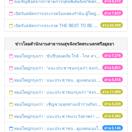
ขอเชิญซื้อสลากกาชาดการกุศลพิเศษจังหวัดพระนครศรีอยุธยา 2560
อ่าน 8,510
เปิดรับสมัครการประกวดร้องเพลงกำนัน ผู้ใหญ่บ้าน ฯลฯ
อ่าน 7,833
เปิดรับสมัครการประกวด THE BEST TO BE NUMBER ONE
อ่าน 50,499
ข่าวโดยสำนักงานสาธารณสุขจังหวัดพระนครศรีอยุธยา
หมอใหญ่กรุงเก่า : ขับขี่ปลอดภัย ใกล้ - ไกล สวมหมวกนิรภัย
อ่าน 7,276
หมอใหญ่กรุงเก่า : “แนะประชาชนกรุงเก่า สงกรานต์ร่วมขับขี่ปลอดภัย
อ่าน 5,601
หมอใหญ่กรุงเก่า : แนะประชาชน...ดูแลตนเอง...“รับมือภัยแล้ง”
อ่าน 4,415
หมอใหญ่กรุงเก่า : แนะประชาชนกรุงเก่า "สงกรานต์ขับขี่ปลอดภัย"
อ่าน 11,989
หมอใหญ่กรุงเก่า : เชิญชวนทุกท่านเข้าร่วมกิจกรรมวิ่งเพื่อสุขภาพ 7เมษายนนี้ 5โมงเย็น
อ่าน 4,239
หมอใหญ่กรุงเก่า : แนะประชาชนระวังตาพร่า ปวดศีรษะ ชาครึ่งซีก เสี่ยงอัมพฤกษ์ อัมพาต
อ่าน 5,382
หมอใหญ่กรุงเก่า : แนะประชาชน...ดูแลตนเองให้ห่างไกลโรค...ในช่วงฤดูร้อน
อ่าน 5,146