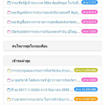
ร่วมเชียร์ผู้เข้าประกวด Miss Ayutthaya ในวันที่ 15 ธันวาคม 2560
อ่าน 7,171
ขอเชิญสมัครการประกวดแข่งขันวงดนตรี Ayutthaya battle of the bands
อ่าน 9,512
ขอเชิญซื้อสลากกาชาดการกุศลพิเศษจังหวัดพระนครศรีอยุธยา 2560
อ่าน 8,510
เปิดรับสมัครการประกวดร้องเพลงกำนัน ผู้ใหญ่บ้าน ฯลฯ
อ่าน 7,833
สนใจมากสุดในรอบเดือน
เข้าชมล่าสุด
การประชุมคณะกรมการจังหวัด/หน.ส่วนราชการประจำเดือน มิถุนายน 2558
อ่าน 11,460,886
นายอภิชาติ โตดิลกเวชช์ ผู้ว่าราชการจังหวัดฯ เป็นประธานในพิธีเปิดการสร้างฝายกั้นน้ำชั่วคราวแม่น้ำลพบุรี
อ่าน 4,083
ที่ อย 0017.1/ว2424 ลว.5 มิถุนายน 2558 เรื่อง แจ้งกำหนดตรวจประเมินและให้คะแนนหน่วยงานที่สมัครเข้าร่วมโครงการพัฒนาหน่วยงานต้นแบบในการจัดตั้งศูนย์ข้อมูลข่าวสารของราชการฯ ประจำปีงบประมาณ พ.ศ. 2558
อ่าน 10,420,586
ร่างมาตรการ/แนวทาง ในการดำเนินการประกอบการตรวจราชการแบบบูรณาการ
อ่าน 13,087,601