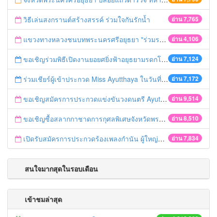
วิธีเล่นสงกรานต์สร้างสรรค์ ร่วมใจกันรักน้ำ
อ่าน 7,765
แขวงทางหลวงชนบทพระนครศรีอยุธยา "ร่วมรณรงค์ ขับช้า เปิดไฟหน้า คาดเข็มขัด" เทศกาลสงกรานต์ ปี 2561
อ่าน 4,106
ขอเชิญร่วมพิธีเปิดงานยอยศยิ่งฟ้าอยุธยามรดกโลก
อ่าน 7,124
ร่วมเชียร์ผู้เข้าประกวด Miss Ayutthaya ในวันที่ 15 ธันวาคม 2560
อ่าน 7,172
ขอเชิญสมัครการประกวดแข่งขันวงดนตรี Ayutthaya battle of the bands
อ่าน 9,514
ขอเชิญซื้อสลากกาชาดการกุศลพิเศษจังหวัดพระนครศรีอยุธยา 2560
อ่าน 8,510
เปิดรับสมัครการประกวดร้องเพลงกำนัน ผู้ใหญ่บ้าน ฯลฯ
อ่าน 7,834
สนใจมากสุดในรอบเดือน
เข้าชมล่าสุด