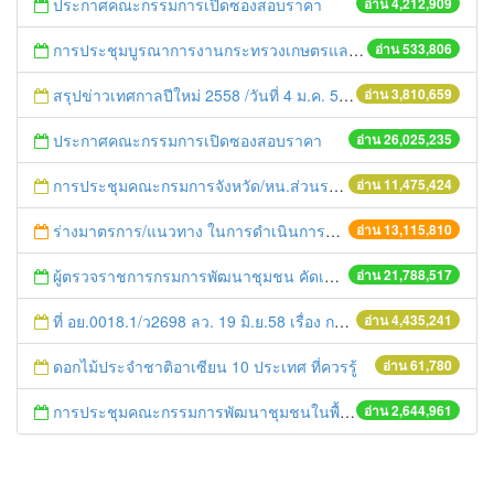
ประกาศคณะกรรมการเปิดซองสอบราคา
อ่าน 4,212,909
การประชุมบูรณาการงานกระทรวงเกษตรและสหกรณ์สู่การปฏิบัติในระดับพื้นที่ ครั้งที่1/2558
อ่าน 533,806
สรุปข่าวเทศกาลปีใหม่ 2558 /วันที่ 4 ม.ค. 58
อ่าน 3,810,659
ประกาศคณะกรรมการเปิดซองสอบราคา
อ่าน 26,025,235
การประชุมคณะกรมการจังหวัด/หน.ส่วนราชการประจำเดือน มิถุนายน 2558
อ่าน 11,475,424
ร่างมาตรการ/แนวทาง ในการดำเนินการประกอบการตรวจราชการแบบบูรณาการ
อ่าน 13,115,810
ผู้ตรวจราชการกรมการพัฒนาชุมชน คัดเลือกข้าราชการและลูกจ้างดีเด่น และหน่วยงานพัฒนาชุมชนใสสะอาด ประจำปี ๒๕๕๔
อ่าน 21,788,517
ที่ อย.0018.1/ว2698 ลว. 19 มิ.ย.58 เรื่อง การแก้ไขปัญหาหนี้สินให้แก่เกษตรกร
อ่าน 4,435,241
ดอกไม้ประจําชาติอาเซียน 10 ประเทศ ที่ควรรู้
อ่าน 61,780
การประชุมคณะกรรมการพัฒนาชุมชนในพื้นที่รอบโรงไฟฟ้า (คพรฟ.) ครั้งที่ 2/2558 กองทุนพัฒนาไฟฟ้าบริษัท โรจนะเพาเวอร์ จำกัด
อ่าน 2,644,961