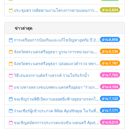
ประชุมตรวจติดตามงานโครงการตามแผนการตรวจของผู้ตรวจราชการกระทรวงเกษตรและสหกรณ์ เขต 1
อ่าน 2,834
ข่าวล่าสุด
การเตรียมการป้องกันและแก้ไขปัญหาอุทกัย ปี 2561
อ่าน 8,956
จังหวัดพระนครศรีอยุธยา บูรณาการหน่วยงานที่เกี่ยวข้อง ลงพื้นที่จัดระเบียบและดำเนินมาตรการตามบทลงโทษสูงสุดกับผู้ประกอบการร้านค้าที่ยังฝ่าฝืนตั้งร้านค้ารุกล้ำเขตพื้นที่ทางหลวง เตรียมความปลอดภัยก่อนเทศกาลสงกรานต์
อ่าน 6,236
จังหวัดพระนครศรีอยุธยา ปล่อยแถวตำรวจ ทหาร ฝ่ายปกครอง กว่า 100 นาย ตรวจเข้มท่ารถสาธารณะ สถานีขนส่งรถโดยสาร วินรถตู้ และสถานีรถไฟ เตรียมรับมือเทศกาลสงกรานต์
อ่าน 7,787
วิธีเล่นสงกรานต์สร้างสรรค์ ร่วมใจกันรักน้ำ
อ่าน 7,765
แขวงทางหลวงชนบทพระนครศรีอยุธยา "ร่วมรณรงค์ ขับช้า เปิดไฟหน้า คาดเข็มขัด" เทศกาลสงกรานต์ ปี 2561
อ่าน 4,104
ขอเชิญร่วมพิธีเปิดงานยอยศยิ่งฟ้าอยุธยามรดกโลก
อ่าน 7,122
ร่วมเชียร์ผู้เข้าประกวด Miss Ayutthaya ในวันที่ 15 ธันวาคม 2560
อ่าน 7,171
ขอเชิญสมัครการประกวดแข่งขันวงดนตรี Ayutthaya battle of the bands
อ่าน 9,510