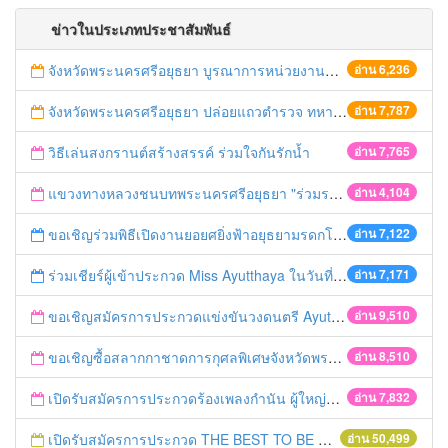
ข่าวในประเภทประชาสัมพันธ์
จังหวัดพระนครศรีอยุธยา บูรณาการหน่วยงานที่เกี่ยวข้อง ลงพื้นที่จัดระเบียบและดำเนินมาตรการตามบทลงโทษสูงสุดกับผู้ประกอบการร้านค้าที่ยังฝ่าฝืนตั้งร้านค้ารุกล้ำเขตพื้นที่ทางหลวง เตรียมความปลอดภัยก่อนเทศกาลสงกรานต์
อ่าน 6,236
จังหวัดพระนครศรีอยุธยา ปล่อยแถวตำรวจ ทหาร ฝ่ายปกครอง กว่า 100 นาย ตรวจเข้มท่ารถสาธารณะ สถานีขนส่งรถโดยสาร วินรถตู้ และสถานีรถไฟ เตรียมรับมือเทศกาลสงกรานต์
อ่าน 7,787
วิธีเล่นสงกรานต์สร้างสรรค์ ร่วมใจกันรักน้ำ
อ่าน 7,765
แขวงทางหลวงชนบทพระนครศรีอยุธยา "ร่วมรณรงค์ ขับช้า เปิดไฟหน้า คาดเข็มขัด" เทศกาลสงกรานต์ ปี 2561
อ่าน 4,104
ขอเชิญร่วมพิธีเปิดงานยอยศยิ่งฟ้าอยุธยามรดกโลก
อ่าน 7,122
ร่วมเชียร์ผู้เข้าประกวด Miss Ayutthaya ในวันที่ 15 ธันวาคม 2560
อ่าน 7,171
ขอเชิญสมัครการประกวดแข่งขันวงดนตรี Ayutthaya battle of the bands
อ่าน 9,510
ขอเชิญซื้อสลากกาชาดการกุศลพิเศษจังหวัดพระนครศรีอยุธยา 2560
อ่าน 8,510
เปิดรับสมัครการประกวดร้องเพลงกำนัน ผู้ใหญ่บ้าน ฯลฯ
อ่าน 7,832
เปิดรับสมัครการประกวด THE BEST TO BE NUMBER ONE
อ่าน 50,499