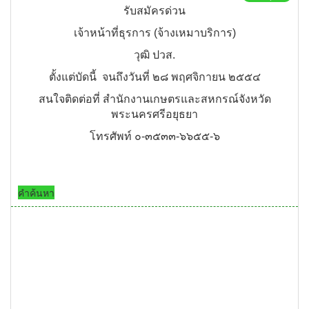
รับสมัครด่วน
เจ้าหน้าที่ธุรการ (จ้างเหมาบริการ)
วุฒิ ปวส.
ตั้งแต่บัดนี้ จนถึงวันที่ ๒๘ พฤศจิกายน ๒๕๕๔
สนใจติดต่อที่ สำนักงานเกษตรและสหกรณ์จังหวัด
พระนครศรีอยุธยา
โทรศัพท์ ๐-๓๕๓๓-๖๖๕๕-๖
คำค้นหา