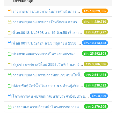
เข้าชมล่าสุด
ร่างมาตรการ/แนวทาง ในการดำเนินการประกอบการตรวจราชการแบบบูรณาการ
อ่าน 13,029,005
การประชุมคณะกรมการจังหวัด/หน.ส่วนราชการประจำเดือน มิถุนายน 2558
อ่าน 11,429,710
ที่ อย.0018.1/ว2698 ลว. 19 มิ.ย.58 เรื่อง การแก้ไขปัญหาหนี้สินให้แก่เกษตรกร
อ่าน 4,421,977
ที่ อย 0017.1/ว2424 ลว.5 มิถุนายน 2558 เรื่อง แจ้งกำหนดตรวจประเมินและให้คะแนนหน่วยงานที่สมัครเข้าร่วมโครงการพัฒนาหน่วยงานต้นแบบในการจัดตั้งศูนย์ข้อมูลข่าวสารของราชการฯ ประจำปีงบประมาณ พ.ศ. 2558
อ่าน 10,413,183
ประกาศคณะกรรมการเปิดซองสอบราคา
อ่าน 25,992,803
สรุปข่าวเทศกาลปีใหม่ 2558 /วันที่ 4 ม.ค. 58
อ่าน 3,786,336
การประชุมคณะกรรมการพัฒนาชุมชนในพื้นที่รอบโรงไฟฟ้า (คพรฟ.) ครั้งที่ 2/2558 กองทุนพัฒนาไฟฟ้าบริษัท โรจนะเพาเวอร์ จำกัด
อ่าน 2,641,444
ปล่อยพันธุ์สัตว์น้ำ"โครงการ ๕๐ ล้านกุ้ง/ปลา ฟื้นชีวิตใหม่ให้เจ้าพระยา
อ่าน 4,838,522
โครงการเด่น งบพัฒนาจังหวัดประจำปีงบประมาณ พ.ศ. ๒๕๕๖
อ่าน 3,529
รายงานผลความก้าวหน้าโครงการจัดการแก้ไขปัญหาขยะ สัปดาห์ที่ 9/2558
อ่าน 2,179,305