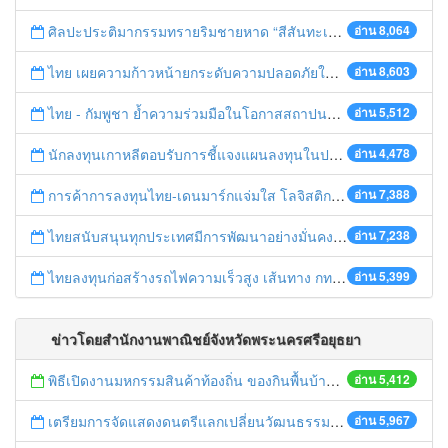
ศิลปะประติมากรรมทรายริมชายหาด “สีสันทะเลชุมพร สู่อาเซียน”
อ่าน 8,064
ไทย เผยความก้าวหน้ายกระดับความปลอดภัยในการทำงานสู่มาตรฐานสากล
อ่าน 8,603
ไทย - กัมพูชา ย้ำความร่วมมือในโอกาสสถาปนาความสัมพันธ์ทางการทูตครบรอบ 65 ปี
อ่าน 5,512
นักลงทุนเกาหลีตอบรับการชี้แจงแผนลงทุนในประเทศไทย
อ่าน 4,478
การค้าการลงทุนไทย-เดนมาร์กแจ่มใส โลจิสติกส์ไทยโดดเด่นในภูมิภาค
อ่าน 7,388
ไทยสนับสนุนทุกประเทศมีการพัฒนาอย่างมั่นคง มั่งคั่ง ยั่งยืน ในการประชุม Boao Forum for Asia
อ่าน 7,238
ไทยลงทุนก่อสร้างรถไฟความเร็วสูง เส้นทาง กทม.-นครราชสีมา
อ่าน 5,399
ข่าวโดยสำนักงานพาณิชย์จังหวัดพระนครศรีอยุธยา
พิธีเปิดงานมหกรรมสินค้าท้องถิ่น ของกินพื้นบ้าน งานสรงน้ำหลวงปู่ทวด และเปิดศูนย์เครือข่ายธุรกิจ Biz Club จังหวัดพระนครศรีอยุธยา
อ่าน 5,412
เตรียมการจัดแสดงดนตรีแลกเปลี่ยนวัฒนธรรมไทย-บรูไนฯ "อาไล พาเพลิน”
อ่าน 5,967