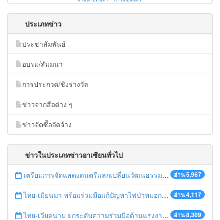
ประเภทข่าว
ประชาสัมพันธ์
อบรม/สัมมนา
การประกวด/ชิงรางวัล
ข่าวจากสือต่าง ๆ
ข่าวจัดซื้อจัดจ้าง
ข่าวในประเภทข่าวอาเซียนทั่วไป
เตรียมการจัดแสดงดนตรีแลกเปลี่ยนวัฒนธรรมไทย-บรูไนฯ "อาไล พาเพลิน”
อ่าน 5,967
ไทย-เมียนมา พร้อมร่วมมือแก้ปัญหาไฟป่าหมอกควัน เตรียมพร้อมเปิดช่องทางห้วยต้นนุ่นเป็นด่านถาวร
อ่าน 4,117
ไทย-เวียดนาม ยกระดับความร่วมมือด้านแรงงานระหว่างประเทศสู่การพัฒนาที่ยั่งยืน
อ่าน 8,309