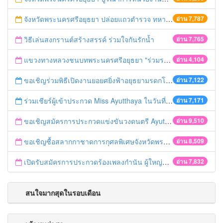
จังหวัดพระนครศรีอยุธยา ปล่อยแถวตำรวจ ทหาร ฝ่ายปกครอง กว่า 100 นาย ตรวจเข้มท่ารถสาธารณะ สถานีขนส่งรถโดยสาร วินรถตู้ และสถานีรถไฟ เตรียมรับมือเทศกาลสงกรานต์
อ่าน 7,787
วิธีเล่นสงกรานต์สร้างสรรค์ ร่วมใจกันรักน้ำ
อ่าน 7,765
แขวงทางหลวงชนบทพระนครศรีอยุธยา "ร่วมรณรงค์ ขับช้า เปิดไฟหน้า คาดเข็มขัด" เทศกาลสงกรานต์ ปี 2561
อ่าน 4,104
ขอเชิญร่วมพิธีเปิดงานยอยศยิ่งฟ้าอยุธยามรดกโลก
อ่าน 7,122
ร่วมเชียร์ผู้เข้าประกวด Miss Ayutthaya ในวันที่ 15 ธันวาคม 2560
อ่าน 7,171
ขอเชิญสมัครการประกวดแข่งขันวงดนตรี Ayutthaya battle of the bands
อ่าน 9,510
ขอเชิญซื้อสลากกาชาดการกุศลพิเศษจังหวัดพระนครศรีอยุธยา 2560
อ่าน 8,509
เปิดรับสมัครการประกวดร้องเพลงกำนัน ผู้ใหญ่บ้าน ฯลฯ
อ่าน 7,832
สนใจมากสุดในรอบเดือน