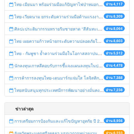
ไทย-เมียนมา พร้อมร่วมมือแก้ปัญหาไฟป่าหมอกควัน เตรียมพร้อมเปิดช่องทางห้วยต้นนุ่นเป็นด่านถาวร
อ่าน 4,117
ไทย-เวียดนาม ยกระดับความร่วมมือด้านแรงงานระหว่างประเทศสู่การพัฒนาที่ยั่งยืน
อ่าน 8,309
ศิลปะประติมากรรมทรายริมชายหาด “สีสันทะเลชุมพร สู่อาเซียน”
อ่าน 8,064
ไทย เผยความก้าวหน้ายกระดับความปลอดภัยในการทำงานสู่มาตรฐานสากล
อ่าน 8,603
ไทย - กัมพูชา ย้ำความร่วมมือในโอกาสสถาปนาความสัมพันธ์ทางการทูตครบรอบ 65 ปี
อ่าน 5,512
นักลงทุนเกาหลีตอบรับการชี้แจงแผนลงทุนในประเทศไทย
อ่าน 4,478
การค้าการลงทุนไทย-เดนมาร์กแจ่มใส โลจิสติกส์ไทยโดดเด่นในภูมิภาค
อ่าน 7,388
ไทยสนับสนุนทุกประเทศมีการพัฒนาอย่างมั่นคง มั่งคั่ง ยั่งยืน ในการประชุม Boao Forum for Asia
อ่าน 7,238
ข่าวล่าสุด
การเตรียมการป้องกันและแก้ไขปัญหาอุทกัย ปี 2561
อ่าน 8,956
จังหวัดพระนครศรีอยุธยา บูรณาการหน่วยงานที่เกี่ยวข้อง ลงพื้นที่จัดระเบียบและดำเนินมาตรการตามบทลงโทษสูงสุดกับผู้ประกอบการร้านค้าที่ยังฝ่าฝืนตั้งร้านค้ารุกล้ำเขตพื้นที่ทางหลวง เตรียมความปลอดภัยก่อนเทศกาลสงกรานต์
อ่าน 6,233