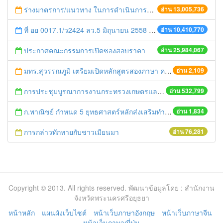
ร่างมาตรการ/แนวทาง ในการดำเนินการประกอบการตรวจราชการแบบบูรณาการ
อ่าน 13,005,736
ที่ อย 0017.1/ว2424 ลว.5 มิถุนายน 2558 เรื่อง แจ้งกำหนดตรวจประเมินและให้คะแนนหน่วยงานที่สมัครเข้าร่วมโครงการพัฒนาหน่วยงานต้นแบบในการจัดตั้งศูนย์ข้อมูลข่าวสารของราชการฯ ประจำปีงบประมาณ พ.ศ. 2558
อ่าน 10,410,770
ประกาศคณะกรรมการเปิดซองสอบราคา
อ่าน 25,984,067
มทร.สุวรรณภูมิ เตรียมเปิดหลักสูตรสองภาษา คณะศิลปศาสตร์ สาขาวิชาการจัดนำเที่ยวระหว่างประเทศ หลักสูตรสองภาษา
อ่าน 2,109
การประชุมบูรณาการงานกระทรวงเกษตรและสหกรณ์สู่การปฏิบัติในระดับพื้นที่ ครั้งที่1/2558
อ่าน 532,799
ก.พาณิชย์ กำหนด 5 ยุทธศาสตร์หลักส่งเสริมทำตลาดสินค้าอินทรีย์
อ่าน 1,834
การกล่าวทักทายกับชาวเมียนมา
อ่าน 76,281
Copyright © 2013. All rights reserved. พัฒนาข้อมูลโดย : สำนักงาน
จังหวัดพระนครศรีอยุธยา
หน้าหลัก
แผนผังเว็บไซต์
หน้าเว็บภาษาอังกฤษ
หน้าเว็บภาษาจีน
หน้าเว็บภาษาญี่ปุ่น