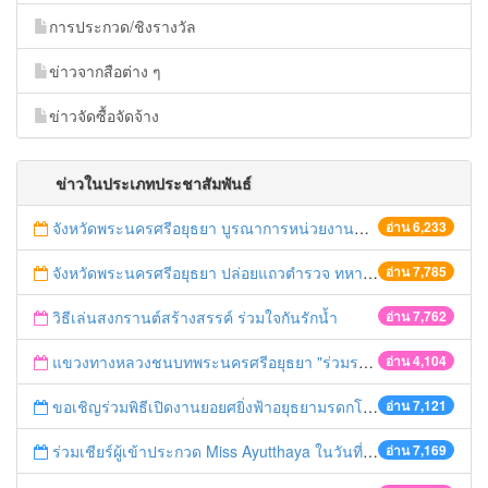
การประกวด/ชิงรางวัล
ข่าวจากสือต่าง ๆ
ข่าวจัดซื้อจัดจ้าง
ข่าวในประเภทประชาสัมพันธ์
จังหวัดพระนครศรีอยุธยา บูรณาการหน่วยงานที่เกี่ยวข้อง ลงพื้นที่จัดระเบียบและดำเนินมาตรการตามบทลงโทษสูงสุดกับผู้ประกอบการร้านค้าที่ยังฝ่าฝืนตั้งร้านค้ารุกล้ำเขตพื้นที่ทางหลวง เตรียมความปลอดภัยก่อนเทศกาลสงกรานต์
อ่าน 6,233
จังหวัดพระนครศรีอยุธยา ปล่อยแถวตำรวจ ทหาร ฝ่ายปกครอง กว่า 100 นาย ตรวจเข้มท่ารถสาธารณะ สถานีขนส่งรถโดยสาร วินรถตู้ และสถานีรถไฟ เตรียมรับมือเทศกาลสงกรานต์
อ่าน 7,785
วิธีเล่นสงกรานต์สร้างสรรค์ ร่วมใจกันรักน้ำ
อ่าน 7,762
แขวงทางหลวงชนบทพระนครศรีอยุธยา "ร่วมรณรงค์ ขับช้า เปิดไฟหน้า คาดเข็มขัด" เทศกาลสงกรานต์ ปี 2561
อ่าน 4,104
ขอเชิญร่วมพิธีเปิดงานยอยศยิ่งฟ้าอยุธยามรดกโลก
อ่าน 7,121
ร่วมเชียร์ผู้เข้าประกวด Miss Ayutthaya ในวันที่ 15 ธันวาคม 2560
อ่าน 7,169