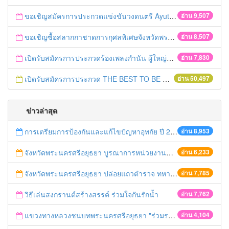
ขอเชิญสมัครการประกวดแข่งขันวงดนตรี Ayutthaya battle of the bands
อ่าน 9,507
ขอเชิญซื้อสลากกาชาดการกุศลพิเศษจังหวัดพระนครศรีอยุธยา 2560
อ่าน 8,507
เปิดรับสมัครการประกวดร้องเพลงกำนัน ผู้ใหญ่บ้าน ฯลฯ
อ่าน 7,830
เปิดรับสมัครการประกวด THE BEST TO BE NUMBER ONE
อ่าน 50,497
ข่าวล่าสุด
การเตรียมการป้องกันและแก้ไขปัญหาอุทกัย ปี 2561
อ่าน 8,953
จังหวัดพระนครศรีอยุธยา บูรณาการหน่วยงานที่เกี่ยวข้อง ลงพื้นที่จัดระเบียบและดำเนินมาตรการตามบทลงโทษสูงสุดกับผู้ประกอบการร้านค้าที่ยังฝ่าฝืนตั้งร้านค้ารุกล้ำเขตพื้นที่ทางหลวง เตรียมความปลอดภัยก่อนเทศกาลสงกรานต์
อ่าน 6,233
จังหวัดพระนครศรีอยุธยา ปล่อยแถวตำรวจ ทหาร ฝ่ายปกครอง กว่า 100 นาย ตรวจเข้มท่ารถสาธารณะ สถานีขนส่งรถโดยสาร วินรถตู้ และสถานีรถไฟ เตรียมรับมือเทศกาลสงกรานต์
อ่าน 7,785
วิธีเล่นสงกรานต์สร้างสรรค์ ร่วมใจกันรักน้ำ
อ่าน 7,762
แขวงทางหลวงชนบทพระนครศรีอยุธยา "ร่วมรณรงค์ ขับช้า เปิดไฟหน้า คาดเข็มขัด" เทศกาลสงกรานต์ ปี 2561
อ่าน 4,104