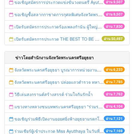
ขอเชิญสมัครการประกวดแข่งขันวงดนตรี Ayutthaya battle of the bands
อ่าน 9,507
ขอเชิญซื้อสลากกาชาดการกุศลพิเศษจังหวัดพระนครศรีอยุธยา 2560
อ่าน 8,507
เปิดรับสมัครการประกวดร้องเพลงกำนัน ผู้ใหญ่บ้าน ฯลฯ
อ่าน 7,830
เปิดรับสมัครการประกวด THE BEST TO BE NUMBER ONE
อ่าน 50,497
ข่าวโดยสำนักงานจังหวัดพระนครศรีอยุธยา
จังหวัดพระนครศรีอยุธยา บูรณาการหน่วยงานที่เกี่ยวข้อง ลงพื้นที่จัดระเบียบและดำเนินมาตรการตามบทลงโทษสูงสุดกับผู้ประกอบการร้านค้าที่ยังฝ่าฝืนตั้งร้านค้ารุกล้ำเขตพื้นที่ทางหลวง เตรียมความปลอดภัยก่อนเทศกาลสงกรานต์
อ่าน 6,233
จังหวัดพระนครศรีอยุธยา ปล่อยแถวตำรวจ ทหาร ฝ่ายปกครอง กว่า 100 นาย ตรวจเข้มท่ารถสาธารณะ สถานีขนส่งรถโดยสาร วินรถตู้ และสถานีรถไฟ เตรียมรับมือเทศกาลสงกรานต์
อ่าน 7,785
วิธีเล่นสงกรานต์สร้างสรรค์ ร่วมใจกันรักน้ำ
อ่าน 7,762
แขวงทางหลวงชนบทพระนครศรีอยุธยา "ร่วมรณรงค์ ขับช้า เปิดไฟหน้า คาดเข็มขัด" เทศกาลสงกรานต์ ปี 2561
อ่าน 4,104
ขอเชิญร่วมพิธีเปิดงานยอยศยิ่งฟ้าอยุธยามรดกโลก
อ่าน 7,121
ร่วมเชียร์ผู้เข้าประกวด Miss Ayutthaya ในวันที่ 15 ธันวาคม 2560
อ่าน 7,169