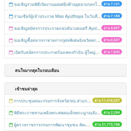
ขอเชิญร่วมพิธีเปิดงานยอยศยิ่งฟ้าอยุธยามรดกโลก
อ่าน 7,121
ร่วมเชียร์ผู้เข้าประกวด Miss Ayutthaya ในวันที่ 15 ธันวาคม 2560
อ่าน 7,169
ขอเชิญสมัครการประกวดแข่งขันวงดนตรี Ayutthaya battle of the bands
อ่าน 9,507
ขอเชิญซื้อสลากกาชาดการกุศลพิเศษจังหวัดพระนครศรีอยุธยา 2560
อ่าน 8,507
เปิดรับสมัครการประกวดร้องเพลงกำนัน ผู้ใหญ่บ้าน ฯลฯ
อ่าน 7,830
สนใจมากสุดในรอบเดือน
เข้าชมล่าสุด
การประชุมคณะกรมการจังหวัด/หน.ส่วนราชการประจำเดือน มิถุนายน 2558
อ่าน 11,416,237
พิธีพระราชทานเพลิงพระศพสมเด็จพระญาณสังวร สมเด็จพระสังฆราช สกลมหาสังฆปริณายก จังหวัดพระนครศรีอยุธยา
อ่าน 2,294
ผู้ตรวจราชการกรมการพัฒนาชุมชน คัดเลือกข้าราชการและลูกจ้างดีเด่น และหน่วยงานพัฒนาชุมชนใสสะอาด ประจำปี ๒๕๕๔
อ่าน 21,775,788