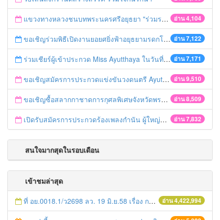
แขวงทางหลวงชนบทพระนครศรีอยุธยา "ร่วมรณรงค์ ขับช้า เปิดไฟหน้า คาดเข็มขัด" เทศกาลสงกรานต์ ปี 2561
อ่าน 4,104
ขอเชิญร่วมพิธีเปิดงานยอยศยิ่งฟ้าอยุธยามรดกโลก
อ่าน 7,122
ร่วมเชียร์ผู้เข้าประกวด Miss Ayutthaya ในวันที่ 15 ธันวาคม 2560
อ่าน 7,171
ขอเชิญสมัครการประกวดแข่งขันวงดนตรี Ayutthaya battle of the bands
อ่าน 9,510
ขอเชิญซื้อสลากกาชาดการกุศลพิเศษจังหวัดพระนครศรีอยุธยา 2560
อ่าน 8,509
เปิดรับสมัครการประกวดร้องเพลงกำนัน ผู้ใหญ่บ้าน ฯลฯ
อ่าน 7,832
สนใจมากสุดในรอบเดือน
เข้าชมล่าสุด
ที่ อย.0018.1/ว2698 ลว. 19 มิ.ย.58 เรื่อง การแก้ไขปัญหาหนี้สินให้แก่เกษตรกร
อ่าน 4,422,994