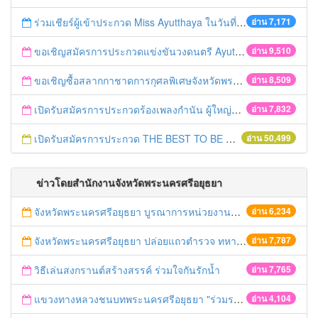
ร่วมเชียร์ผู้เข้าประกวด Miss Ayutthaya ในวันที่ 15 ธันวาคม 2560
อ่าน 7,171
ขอเชิญสมัครการประกวดแข่งขันวงดนตรี Ayutthaya battle of the bands
อ่าน 9,510
ขอเชิญซื้อสลากกาชาดการกุศลพิเศษจังหวัดพระนครศรีอยุธยา 2560
อ่าน 8,509
เปิดรับสมัครการประกวดร้องเพลงกำนัน ผู้ใหญ่บ้าน ฯลฯ
อ่าน 7,832
เปิดรับสมัครการประกวด THE BEST TO BE NUMBER ONE
อ่าน 50,499
ข่าวโดยสำนักงานจังหวัดพระนครศรีอยุธยา
จังหวัดพระนครศรีอยุธยา บูรณาการหน่วยงานที่เกี่ยวข้อง ลงพื้นที่จัดระเบียบและดำเนินมาตรการตามบทลงโทษสูงสุดกับผู้ประกอบการร้านค้าที่ยังฝ่าฝืนตั้งร้านค้ารุกล้ำเขตพื้นที่ทางหลวง เตรียมความปลอดภัยก่อนเทศกาลสงกรานต์
อ่าน 6,234
จังหวัดพระนครศรีอยุธยา ปล่อยแถวตำรวจ ทหาร ฝ่ายปกครอง กว่า 100 นาย ตรวจเข้มท่ารถสาธารณะ สถานีขนส่งรถโดยสาร วินรถตู้ และสถานีรถไฟ เตรียมรับมือเทศกาลสงกรานต์
อ่าน 7,787
วิธีเล่นสงกรานต์สร้างสรรค์ ร่วมใจกันรักน้ำ
อ่าน 7,765
แขวงทางหลวงชนบทพระนครศรีอยุธยา "ร่วมรณรงค์ ขับช้า เปิดไฟหน้า คาดเข็มขัด" เทศกาลสงกรานต์ ปี 2561
อ่าน 4,104