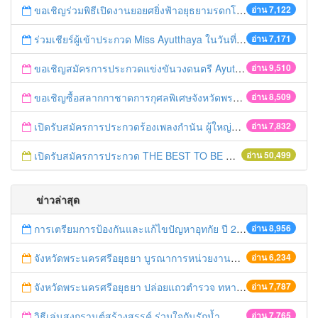
ขอเชิญร่วมพิธีเปิดงานยอยศยิ่งฟ้าอยุธยามรดกโลก
อ่าน 7,122
ร่วมเชียร์ผู้เข้าประกวด Miss Ayutthaya ในวันที่ 15 ธันวาคม 2560
อ่าน 7,171
ขอเชิญสมัครการประกวดแข่งขันวงดนตรี Ayutthaya battle of the bands
อ่าน 9,510
ขอเชิญซื้อสลากกาชาดการกุศลพิเศษจังหวัดพระนครศรีอยุธยา 2560
อ่าน 8,509
เปิดรับสมัครการประกวดร้องเพลงกำนัน ผู้ใหญ่บ้าน ฯลฯ
อ่าน 7,832
เปิดรับสมัครการประกวด THE BEST TO BE NUMBER ONE
อ่าน 50,499
ข่าวล่าสุด
การเตรียมการป้องกันและแก้ไขปัญหาอุทกัย ปี 2561
อ่าน 8,956
จังหวัดพระนครศรีอยุธยา บูรณาการหน่วยงานที่เกี่ยวข้อง ลงพื้นที่จัดระเบียบและดำเนินมาตรการตามบทลงโทษสูงสุดกับผู้ประกอบการร้านค้าที่ยังฝ่าฝืนตั้งร้านค้ารุกล้ำเขตพื้นที่ทางหลวง เตรียมความปลอดภัยก่อนเทศกาลสงกรานต์
อ่าน 6,234
จังหวัดพระนครศรีอยุธยา ปล่อยแถวตำรวจ ทหาร ฝ่ายปกครอง กว่า 100 นาย ตรวจเข้มท่ารถสาธารณะ สถานีขนส่งรถโดยสาร วินรถตู้ และสถานีรถไฟ เตรียมรับมือเทศกาลสงกรานต์
อ่าน 7,787
วิธีเล่นสงกรานต์สร้างสรรค์ ร่วมใจกันรักน้ำ
อ่าน 7,765