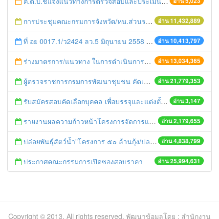
ค.ต.ป.ชี้แจงแนวทางการตรวจสอบและประเมินผลภาคราชการ ประจำปีงบประมาณ พ.ศ. 2559
อ่าน 5,023
การประชุมคณะกรมการจังหวัด/หน.ส่วนราชการประจำเดือน มิถุนายน 2558
อ่าน 11,432,889
ที่ อย 0017.1/ว2424 ลว.5 มิถุนายน 2558 เรื่อง แจ้งกำหนดตรวจประเมินและให้คะแนนหน่วยงานที่สมัครเข้าร่วมโครงการพัฒนาหน่วยงานต้นแบบในการจัดตั้งศูนย์ข้อมูลข่าวสารของราชการฯ ประจำปีงบประมาณ พ.ศ. 2558
อ่าน 10,413,797
ร่างมาตรการ/แนวทาง ในการดำเนินการประกอบการตรวจราชการแบบบูรณาการ
อ่าน 13,034,365
ผู้ตรวจราชการกรมการพัฒนาชุมชน คัดเลือกข้าราชการและลูกจ้างดีเด่น และหน่วยงานพัฒนาชุมชนใสสะอาด ประจำปี ๒๕๕๔
อ่าน 21,779,353
รับสมัครสอบคัดเลือกบุคคล เพื่อบรรจุและแต่งตั้งเป็นลูกจ้างสมทบ
อ่าน 3,147
รายงานผลความก้าวหน้าโครงการจัดการแก้ไขปัญหาขยะ สัปดาห์ที่ 9/2558
อ่าน 2,179,655
ปล่อยพันธุ์สัตว์น้ำ"โครงการ ๕๐ ล้านกุ้ง/ปลา ฟื้นชีวิตใหม่ให้เจ้าพระยา
อ่าน 4,838,799
ประกาศคณะกรรมการเปิดซองสอบราคา
อ่าน 25,994,631
Copyright © 2013. All rights reserved. พัฒนาข้อมูลโดย : สำนักงาน