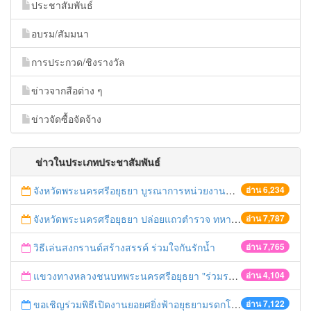
ประชาสัมพันธ์
อบรม/สัมมนา
การประกวด/ชิงรางวัล
ข่าวจากสือต่าง ๆ
ข่าวจัดซื้อจัดจ้าง
ข่าวในประเภทประชาสัมพันธ์
จังหวัดพระนครศรีอยุธยา บูรณาการหน่วยงานที่เกี่ยวข้อง ลงพื้นที่จัดระเบียบและดำเนินมาตรการตามบทลงโทษสูงสุดกับผู้ประกอบการร้านค้าที่ยังฝ่าฝืนตั้งร้านค้ารุกล้ำเขตพื้นที่ทางหลวง เตรียมความปลอดภัยก่อนเทศกาลสงกรานต์
อ่าน 6,234
จังหวัดพระนครศรีอยุธยา ปล่อยแถวตำรวจ ทหาร ฝ่ายปกครอง กว่า 100 นาย ตรวจเข้มท่ารถสาธารณะ สถานีขนส่งรถโดยสาร วินรถตู้ และสถานีรถไฟ เตรียมรับมือเทศกาลสงกรานต์
อ่าน 7,787
วิธีเล่นสงกรานต์สร้างสรรค์ ร่วมใจกันรักน้ำ
อ่าน 7,765
แขวงทางหลวงชนบทพระนครศรีอยุธยา "ร่วมรณรงค์ ขับช้า เปิดไฟหน้า คาดเข็มขัด" เทศกาลสงกรานต์ ปี 2561
อ่าน 4,104
ขอเชิญร่วมพิธีเปิดงานยอยศยิ่งฟ้าอยุธยามรดกโลก
อ่าน 7,122