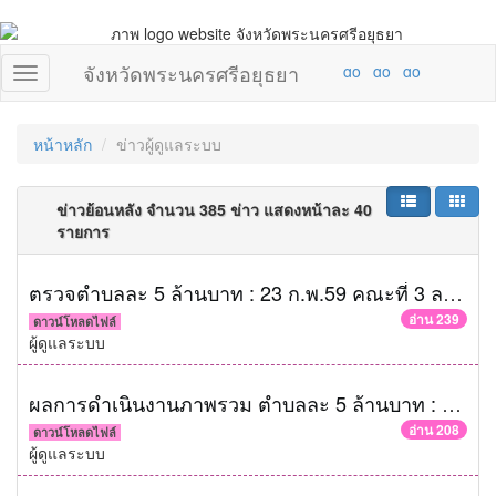
จังหวัดพระนครศรีอยุธยา
หน้าหลัก
ข่าวผู้ดูแลระบบ
ข่าวย้อนหลัง จำนวน 385 ข่าว แสดงหน้าละ 40
รายการ
ตรวจตำบลละ 5 ล้านบาท : 23 ก.พ.59 คณะที่ 3 ลงพื้นที่ อ.บางปะอิน
อ่าน 239
ดาวน์โหลดไฟล์
ผู้ดูแลระบบ
ผลการดำเนินงานภาพรวม ตำบลละ 5 ล้านบาท : 21 ก.พ. 59 เวลา 20.20 น.
อ่าน 208
ดาวน์โหลดไฟล์
ผู้ดูแลระบบ