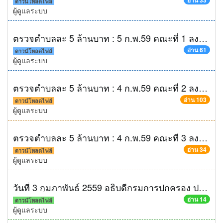
อ่าน 33
ดาวน์โหลดไฟล์
ผู้ดูแลระบบ
ตรวจตำบลละ 5 ล้านบาท : 5 ก.พ.59 คณะที่ 1 ลงพื้นที่ อ.บางไทร
อ่าน 61
ดาวน์โหลดไฟล์
ผู้ดูแลระบบ
ตรวจตำบลละ 5 ล้านบาท : 4 ก.พ.59 คณะที่ 2 ลงพื้นที่ อ.ผักไห่
อ่าน 103
ดาวน์โหลดไฟล์
ผู้ดูแลระบบ
ตรวจตำบลละ 5 ล้านบาท : 4 ก.พ.59 คณะที่ 3 ลงพื้นที่ อ.ภาชี
อ่าน 34
ดาวน์โหลดไฟล์
ผู้ดูแลระบบ
วันที่ 3 กุมภาพันธ์ 2559 อธิบดีกรมการปกครอง ประชุมมอบแนวทางการปฏิบัติงานแก่ฝ่ายปกครองในพื้นที่จังหวัดพระนครศรีอยุธยา และติดตามผลการดำเนินการตามมาตรการส่งเสริมความเป็นอยู่ระดับตำบล (ตำบลละ 5 ล้านบาท)
อ่าน 14
ดาวน์โหลดไฟล์
ผู้ดูแลระบบ