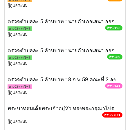
ผู้ดูแลระบบ
ตรวจตำบลละ 5 ล้านบาท : นายอำเภอเสนา ออกตรวจเมื่อ 10 ก.พ. 59
อ่าน 125
ดาวน์โหลดไฟล์
ผู้ดูแลระบบ
ตรวจตำบลละ 5 ล้านบาท : นายอำเภอเสนา ออกตรวจ ต.บ้านโพธิ์ เมื่อ 10 ก.พ. 59
อ่าน 89
ดาวน์โหลดไฟล์
ผู้ดูแลระบบ
ตรวจตำบลละ 5 ล้านบาท : 8 ก.พ.59 คณะที่ 2 ลงพื้นที่ อ.บางซ้าย
อ่าน 141
ดาวน์โหลดไฟล์
ผู้ดูแลระบบ
พระบาทสมเด็จพระเจ้าอยู่หัว ทรงพระกรุณาโปรดเกล้าฯ ให้หม่อมเจ้ามงคลเฉลิม ยุคล เสด็จแทนพระองค์ไปในการสังเวยพระป้าย ณ พระที่นั่งเวหาศจำรูญ พระราชวังบางปะอิน อ.บางปะอิน จ.พระนครศรีอยุธยา เนื่องในเทศกาลตรุษจีน
อ่าน 2,871
ผู้ดูแลระบบ