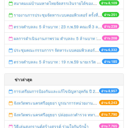
สมาคมแม่บ้านมหาดไทยจัดสรรเงินรายได้ของสมาคมฯมอบทุนการศึกษา ประจำปี 2559
อ่าน 8,109
รายงานการประชุมจัดหาระบบคอมพิวเตอร์ ครั้งที่ 1 / 2559
อ่าน 251
ตรวจตำบลละ 5 ล้านบาท : 23 ก.พ.59 คณะที่ 3 ลงพื้นที่ อ.บางปะอิน
อ่าน 239
ผลการดำเนินงานภาพรวม ตำบลละ 5 ล้านบาท : 21 ก.พ. 59 เวลา 20.20 น.
อ่าน 208
ประชุมคณะกรรมการฯ จัดหาระบบคอมพิวเตอร์ ครั้งที่ 1/2559
อ่าน 6,332
ตรวจตำบลละ 5 ล้านบาท : 19 ก.พ.59 นายเรวัต ประสงค์ รอง ผวจ.1 ลงพื้นที่ อ.ท่าเรือ
อ่าน 185
ข่าวล่าสุด
การเตรียมการป้องกันและแก้ไขปัญหาอุทกัย ปี 2561
อ่าน 8,957
จังหวัดพระนครศรีอยุธยา บูรณาการหน่วยงานที่เกี่ยวข้อง ลงพื้นที่จัดระเบียบและดำเนินมาตรการตามบทลงโทษสูงสุดกับผู้ประกอบการร้านค้าที่ยังฝ่าฝืนตั้งร้านค้ารุกล้ำเขตพื้นที่ทางหลวง เตรียมความปลอดภัยก่อนเทศกาลสงกรานต์
อ่าน 6,243
จังหวัดพระนครศรีอยุธยา ปล่อยแถวตำรวจ ทหาร ฝ่ายปกครอง กว่า 100 นาย ตรวจเข้มท่ารถสาธารณะ สถานีขนส่งรถโดยสาร วินรถตู้ และสถานีรถไฟ เตรียมรับมือเทศกาลสงกรานต์
อ่าน 7,790
วิธีเล่นสงกรานต์สร้างสรรค์ ร่วมใจกันรักน้ำ
อ่าน 7,765