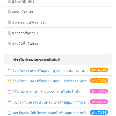
ประชาสัมพันธ์
อบรม/สัมมนา
การประกวด/ชิงรางวัล
ข่าวจากสือต่าง ๆ
ข่าวจัดซื้อจัดจ้าง
ข่าวในประเภทประชาสัมพันธ์
จังหวัดพระนครศรีอยุธยา บูรณาการหน่วยงานที่เกี่ยวข้อง ลงพื้นที่จัดระเบียบและดำเนินมาตรการตามบทลงโทษสูงสุดกับผู้ประกอบการร้านค้าที่ยังฝ่าฝืนตั้งร้านค้ารุกล้ำเขตพื้นที่ทางหลวง เตรียมความปลอดภัยก่อนเทศกาลสงกรานต์
อ่าน 6,243
จังหวัดพระนครศรีอยุธยา ปล่อยแถวตำรวจ ทหาร ฝ่ายปกครอง กว่า 100 นาย ตรวจเข้มท่ารถสาธารณะ สถานีขนส่งรถโดยสาร วินรถตู้ และสถานีรถไฟ เตรียมรับมือเทศกาลสงกรานต์
อ่าน 7,790
วิธีเล่นสงกรานต์สร้างสรรค์ ร่วมใจกันรักน้ำ
อ่าน 7,765
แขวงทางหลวงชนบทพระนครศรีอยุธยา "ร่วมรณรงค์ ขับช้า เปิดไฟหน้า คาดเข็มขัด" เทศกาลสงกรานต์ ปี 2561
อ่าน 4,106
ขอเชิญร่วมพิธีเปิดงานยอยศยิ่งฟ้าอยุธยามรดกโลก
อ่าน 7,124