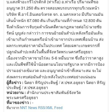
บ.แสงฟ้าอะกริโปรดักส์ (ท่าเรือ) อ.ท่าเรือ ปริมาณที่ขอ
อนุญาต 31.250 ตัน ตรวจสอบพบรถบรรทุกบริเวณหน้า
บริษัท พี.อาร์.อินเตอร์เทรด จก. อ.นครหลวง มีปริมาณมัน
เส้นน้ำหนัก 67.080 ตัน เกินปริมาณที่กำหนด 12.830 ตัน
จึงดำเนินการจับกุมดำเนินคดีตามกฎหมายต่อไป นายชัย
รัตน์ บุญส่ง กล่าวว่า การขนย้ายมันสำปะหลังหรือมันเส้น
เข้ามาเกินกำหนดหรือนำเข้ามาจากประเทศเพื่อนบ้าน ส่ง
ผลกระทบต่อราคามันในประเทศ โดยเฉพาะเกษตรกรที่
ปลูกมันสำปะหลังในพื้นที่จังหวัดพระนครศรีอยุธยา
เนื่องจากมีราคาขายไร่ละ 5-6 หมื่นบาท ซึ่งถือว่าราคาสูง
และเป็นพืชที่ใช้น้ำน้อยตามนโยบายรัฐบาล หากมีการป้อง
ปรามอย่างเข้มงวด และอนุญาตนำเข้าที่เหมาะสม จะไม่
ส่งผลกระทบต่อมันสำปะหลังในประเทศอย่างแน่นอน
ผู้สื่อข่าว :
นิตยา หิรัญประดิษฐ์ / ส.ปชส.อยุธยา นิตยา หิรัญ
ประดิษฐ์ / ส.ปชส.อยุธยา
หน่วยงาน :
สำนักงานประชาสัมพันธ์จังหวัด
พระนครศรีอยุธยา
ที่มาของข่าว :
-
ที่มาจาก
NNT News RSS/XML Feed