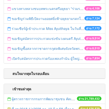
แขวงทางหลวงชนบทพระนครศรีอยุธยา "ร่วมรณรงค์ ขับช้า เปิดไฟหน้า คาดเข็มขัด" เทศกาลสงกรานต์ ปี 2561
อ่าน 4,106
ขอเชิญร่วมพิธีเปิดงานยอยศยิ่งฟ้าอยุธยามรดกโลก
อ่าน 7,124
ร่วมเชียร์ผู้เข้าประกวด Miss Ayutthaya ในวันที่ 15 ธันวาคม 2560
อ่าน 7,172
ขอเชิญสมัครการประกวดแข่งขันวงดนตรี Ayutthaya battle of the bands
อ่าน 9,514
ขอเชิญซื้อสลากกาชาดการกุศลพิเศษจังหวัดพระนครศรีอยุธยา 2560
อ่าน 8,510
เปิดรับสมัครการประกวดร้องเพลงกำนัน ผู้ใหญ่บ้าน ฯลฯ
อ่าน 7,834
สนใจมากสุดในรอบเดือน
เข้าชมล่าสุด
ผู้ตรวจราชการกรมการพัฒนาชุมชน คัดเลือกข้าราชการและลูกจ้างดีเด่น และหน่วยงานพัฒนาชุมชนใสสะอาด ประจำปี ๒๕๕๔
อ่าน 21,789,432
ที่ อย.0018.1/ว2698 ลว. 19 มิ.ย.58 เรื่อง การแก้ไขปัญหาหนี้สินให้แก่เกษตรกร
อ่าน 4,436,839