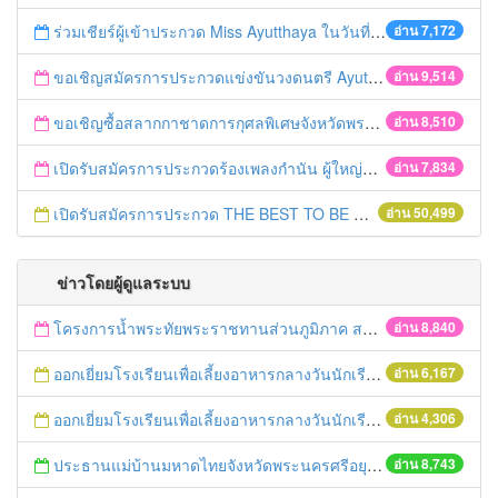
ร่วมเชียร์ผู้เข้าประกวด Miss Ayutthaya ในวันที่ 15 ธันวาคม 2560
อ่าน 7,172
ขอเชิญสมัครการประกวดแข่งขันวงดนตรี Ayutthaya battle of the bands
อ่าน 9,514
ขอเชิญซื้อสลากกาชาดการกุศลพิเศษจังหวัดพระนครศรีอยุธยา 2560
อ่าน 8,510
เปิดรับสมัครการประกวดร้องเพลงกำนัน ผู้ใหญ่บ้าน ฯลฯ
อ่าน 7,834
เปิดรับสมัครการประกวด THE BEST TO BE NUMBER ONE
อ่าน 50,499
ข่าวโดยผู้ดูแลระบบ
โครงการน้ำพระทัยพระราชทานส่วนภูมิภาค สภาสังคมสงเคราะห์แห่งประเทศไทย ในพระบรมราชูปถัมภ์ ประจำปี 2559
อ่าน 8,840
ออกเยี่ยมโรงเรียนเพื่อเลี้ยงอาหารกลางวันนักเรียนโรงเรียนที่อยู่ห่างไกลในพื้นที่ จ.พระนครศรีอยุธยา (โรงเรียนวัดลำตะเคียน)
อ่าน 6,167
ออกเยี่ยมโรงเรียนเพื่อเลี้ยงอาหารกลางวันนักเรียนโรงเรียนที่อยู่ห่างไกลในพื้นที่ จ.พระนครศรีอยุธยา (โรงเรียนวัดสนามทอง)
อ่าน 4,306
ประธานแม่บ้านมหาดไทยจังหวัดพระนครศรีอยุธยา และคณะฯ ออกเยี่ยมเยาวชนที่ได้รับทุนจากมูลนิธิร่วมจิตต์น้อมเกล้าฯ ปีการศึกษา 2558
อ่าน 8,743