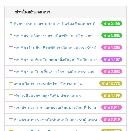
ข่าวโดยอำเภอเสนา
กิจกรรมพบปะยามเช้าและเปิดห้องพักคอยตามโครงการปรับปรุงงานบริการประชาชน
อ่าน 2,496
ขอเชยร่วมกิจกรรมการเกี่ยวข้าวตามโครงการนาราชการโดยใช้ปุ๋ยอินทรีย์
อ่าน 3,558
ขอเชิญเป็นเกียรติในพิธีวางศิลาฤกษ์การสร้างบ้านให้ผู้ประสบภัย
อ่าน 4,365
ขอเชิญร่วมต้อนรับ ฯพณฯยิ่งลักษณ์ ชินวัตรและคณะ
อ่าน 4,197
ขอเชิญร่วมรับเสด็จพระเจ้าวรวงศ์เธอพระองค์เจ้าโสมสวลีพระวรราชาทินัดดามาตุ
อ่าน 2,693
งานนมัสการหลวงพ่อปาน วัดบางนมโค
อ่าน 13,773
ช่วยเหลือแจกจ่ายถุงยังชีพ อำเภอเสนา
อ่าน 4,199
นายอำเภอเสนา ออกตรวจเยี่ยมพระภิกษุที่ประสบอุทกภัย
อ่าน 3,911
อำเภอเสนาประชาสัมพันธ์เตรียมการรับผู้แทนพระองค์
อ่าน 3,819