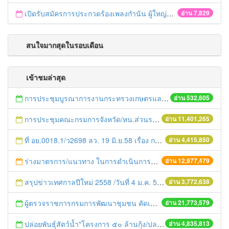
เปิดรับสมัครการประกวดร้องเพลงกำนัน ผู้ใหญ่บ้าน ฯลฯ
อ่าน 7,829
สนใจมากสุดในรอบเดือน
เข้าชมล่าสุด
การประชุมบูรณาการงานกระทรวงเกษตรและสหกรณ์สู่การปฏิบัติในระดับพื้นที่ ครั้งที่1/2558
อ่าน 532,605
การประชุมคณะกรมการจังหวัด/หน.ส่วนราชการประจำเดือน มิถุนายน 2558
อ่าน 11,401,265
ที่ อย.0018.1/ว2698 ลว. 19 มิ.ย.58 เรื่อง การแก้ไขปัญหาหนี้สินให้แก่เกษตรกร
อ่าน 4,415,850
ร่างมาตรการ/แนวทาง ในการดำเนินการประกอบการตรวจราชการแบบบูรณาการ
อ่าน 12,977,479
สรุปข่าวเทศกาลปีใหม่ 2558 /วันที่ 4 ม.ค. 58
อ่าน 3,772,638
ผู้ตรวจราชการกรมการพัฒนาชุมชน คัดเลือกข้าราชการและลูกจ้างดีเด่น และหน่วยงานพัฒนาชุมชนใสสะอาด ประจำปี ๒๕๕๔
อ่าน 21,773,579
ปล่อยพันธุ์สัตว์น้ำ"โครงการ ๕๐ ล้านกุ้ง/ปลา ฟื้นชีวิตใหม่ให้เจ้าพระยา
อ่าน 4,835,813