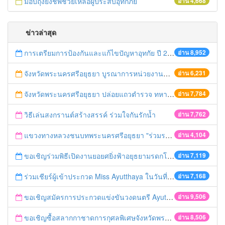
มอบถุงยังชีพช่วยเหลือผู้ประสบอุทกภัย
อ่าน 4,668
ข่าวล่าสุด
การเตรียมการป้องกันและแก้ไขปัญหาอุทกัย ปี 2561
อ่าน 8,952
จังหวัดพระนครศรีอยุธยา บูรณาการหน่วยงานที่เกี่ยวข้อง ลงพื้นที่จัดระเบียบและดำเนินมาตรการตามบทลงโทษสูงสุดกับผู้ประกอบการร้านค้าที่ยังฝ่าฝืนตั้งร้านค้ารุกล้ำเขตพื้นที่ทางหลวง เตรียมความปลอดภัยก่อนเทศกาลสงกรานต์
อ่าน 6,231
จังหวัดพระนครศรีอยุธยา ปล่อยแถวตำรวจ ทหาร ฝ่ายปกครอง กว่า 100 นาย ตรวจเข้มท่ารถสาธารณะ สถานีขนส่งรถโดยสาร วินรถตู้ และสถานีรถไฟ เตรียมรับมือเทศกาลสงกรานต์
อ่าน 7,784
วิธีเล่นสงกรานต์สร้างสรรค์ ร่วมใจกันรักน้ำ
อ่าน 7,762
แขวงทางหลวงชนบทพระนครศรีอยุธยา "ร่วมรณรงค์ ขับช้า เปิดไฟหน้า คาดเข็มขัด" เทศกาลสงกรานต์ ปี 2561
อ่าน 4,104
ขอเชิญร่วมพิธีเปิดงานยอยศยิ่งฟ้าอยุธยามรดกโลก
อ่าน 7,119
ร่วมเชียร์ผู้เข้าประกวด Miss Ayutthaya ในวันที่ 15 ธันวาคม 2560
อ่าน 7,168
ขอเชิญสมัครการประกวดแข่งขันวงดนตรี Ayutthaya battle of the bands
อ่าน 9,506
ขอเชิญซื้อสลากกาชาดการกุศลพิเศษจังหวัดพระนครศรีอยุธยา 2560
อ่าน 8,506