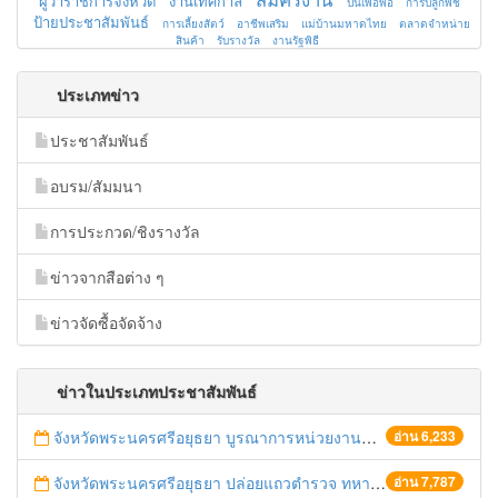
ผู้ว่าราชการจังหวัด
งานเทศกาล
ปั่นเพื่อพ่อ
การปลูกพืช
ป้ายประชาสัมพันธ์
การเลี้ยงสัตว์
อาชีพเสริม
แม่บ้านมหาดไทย
ตลาดจำหน่าย
สินค้า
รับรางวัล
งานรัฐพิธี
ประเภทข่าว
ประชาสัมพันธ์
อบรม/สัมมนา
การประกวด/ชิงรางวัล
ข่าวจากสือต่าง ๆ
ข่าวจัดซื้อจัดจ้าง
ข่าวในประเภทประชาสัมพันธ์
จังหวัดพระนครศรีอยุธยา บูรณาการหน่วยงานที่เกี่ยวข้อง ลงพื้นที่จัดระเบียบและดำเนินมาตรการตามบทลงโทษสูงสุดกับผู้ประกอบการร้านค้าที่ยังฝ่าฝืนตั้งร้านค้ารุกล้ำเขตพื้นที่ทางหลวง เตรียมความปลอดภัยก่อนเทศกาลสงกรานต์
อ่าน 6,233
จังหวัดพระนครศรีอยุธยา ปล่อยแถวตำรวจ ทหาร ฝ่ายปกครอง กว่า 100 นาย ตรวจเข้มท่ารถสาธารณะ สถานีขนส่งรถโดยสาร วินรถตู้ และสถานีรถไฟ เตรียมรับมือเทศกาลสงกรานต์
อ่าน 7,787