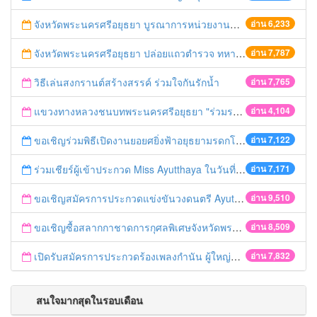
จังหวัดพระนครศรีอยุธยา บูรณาการหน่วยงานที่เกี่ยวข้อง ลงพื้นที่จัดระเบียบและดำเนินมาตรการตามบทลงโทษสูงสุดกับผู้ประกอบการร้านค้าที่ยังฝ่าฝืนตั้งร้านค้ารุกล้ำเขตพื้นที่ทางหลวง เตรียมความปลอดภัยก่อนเทศกาลสงกรานต์
อ่าน 6,233
จังหวัดพระนครศรีอยุธยา ปล่อยแถวตำรวจ ทหาร ฝ่ายปกครอง กว่า 100 นาย ตรวจเข้มท่ารถสาธารณะ สถานีขนส่งรถโดยสาร วินรถตู้ และสถานีรถไฟ เตรียมรับมือเทศกาลสงกรานต์
อ่าน 7,787
วิธีเล่นสงกรานต์สร้างสรรค์ ร่วมใจกันรักน้ำ
อ่าน 7,765
แขวงทางหลวงชนบทพระนครศรีอยุธยา "ร่วมรณรงค์ ขับช้า เปิดไฟหน้า คาดเข็มขัด" เทศกาลสงกรานต์ ปี 2561
อ่าน 4,104
ขอเชิญร่วมพิธีเปิดงานยอยศยิ่งฟ้าอยุธยามรดกโลก
อ่าน 7,122
ร่วมเชียร์ผู้เข้าประกวด Miss Ayutthaya ในวันที่ 15 ธันวาคม 2560
อ่าน 7,171
ขอเชิญสมัครการประกวดแข่งขันวงดนตรี Ayutthaya battle of the bands
อ่าน 9,510
ขอเชิญซื้อสลากกาชาดการกุศลพิเศษจังหวัดพระนครศรีอยุธยา 2560
อ่าน 8,509
เปิดรับสมัครการประกวดร้องเพลงกำนัน ผู้ใหญ่บ้าน ฯลฯ
อ่าน 7,832
สนใจมากสุดในรอบเดือน