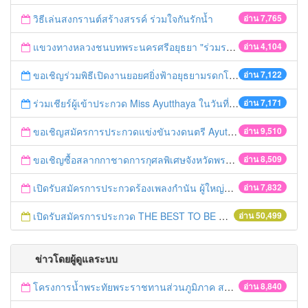
วิธีเล่นสงกรานต์สร้างสรรค์ ร่วมใจกันรักน้ำ
อ่าน 7,765
แขวงทางหลวงชนบทพระนครศรีอยุธยา "ร่วมรณรงค์ ขับช้า เปิดไฟหน้า คาดเข็มขัด" เทศกาลสงกรานต์ ปี 2561
อ่าน 4,104
ขอเชิญร่วมพิธีเปิดงานยอยศยิ่งฟ้าอยุธยามรดกโลก
อ่าน 7,122
ร่วมเชียร์ผู้เข้าประกวด Miss Ayutthaya ในวันที่ 15 ธันวาคม 2560
อ่าน 7,171
ขอเชิญสมัครการประกวดแข่งขันวงดนตรี Ayutthaya battle of the bands
อ่าน 9,510
ขอเชิญซื้อสลากกาชาดการกุศลพิเศษจังหวัดพระนครศรีอยุธยา 2560
อ่าน 8,509
เปิดรับสมัครการประกวดร้องเพลงกำนัน ผู้ใหญ่บ้าน ฯลฯ
อ่าน 7,832
เปิดรับสมัครการประกวด THE BEST TO BE NUMBER ONE
อ่าน 50,499
ข่าวโดยผู้ดูแลระบบ
โครงการน้ำพระทัยพระราชทานส่วนภูมิภาค สภาสังคมสงเคราะห์แห่งประเทศไทย ในพระบรมราชูปถัมภ์ ประจำปี 2559
อ่าน 8,840