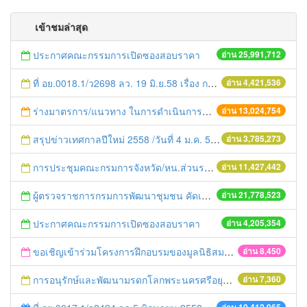
เข้าชมล่าสุด
ประกาศคณะกรรมการเปิดซองสอบราคา
อ่าน 25,991,712
ที่ อย.0018.1/ว2698 ลว. 19 มิ.ย.58 เรื่อง การแก้ไขปัญหาหนี้สินให้แก่เกษตรกร
อ่าน 4,421,536
ร่างมาตรการ/แนวทาง ในการดำเนินการประกอบการตรวจราชการแบบบูรณาการ
อ่าน 13,024,754
สรุปข่าวเทศกาลปีใหม่ 2558 /วันที่ 4 ม.ค. 58
อ่าน 3,785,273
การประชุมคณะกรมการจังหวัด/หน.ส่วนราชการประจำเดือน มิถุนายน 2558
อ่าน 11,427,442
ผู้ตรวจราชการกรมการพัฒนาชุมชน คัดเลือกข้าราชการและลูกจ้างดีเด่น และหน่วยงานพัฒนาชุมชนใสสะอาด ประจำปี ๒๕๕๔
อ่าน 21,778,523
ประกาศคณะกรรมการเปิดซองสอบราคา
อ่าน 4,205,354
ขอเชิญเข้าร่วมโครงการฝึกอบรมของมูลนิธิสมาคมนักเรียนทุนรัฐบาลไทย
อ่าน 8,450
การอนุรักษ์และพัฒนามรดกโลกพระนครศรีอยุธยาและเมืองบริวาร
อ่าน 7,360