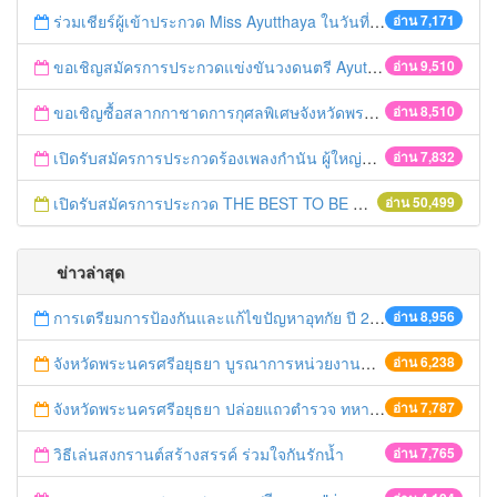
ร่วมเชียร์ผู้เข้าประกวด Miss Ayutthaya ในวันที่ 15 ธันวาคม 2560
อ่าน 7,171
ขอเชิญสมัครการประกวดแข่งขันวงดนตรี Ayutthaya battle of the bands
อ่าน 9,510
ขอเชิญซื้อสลากกาชาดการกุศลพิเศษจังหวัดพระนครศรีอยุธยา 2560
อ่าน 8,510
เปิดรับสมัครการประกวดร้องเพลงกำนัน ผู้ใหญ่บ้าน ฯลฯ
อ่าน 7,832
เปิดรับสมัครการประกวด THE BEST TO BE NUMBER ONE
อ่าน 50,499
ข่าวล่าสุด
การเตรียมการป้องกันและแก้ไขปัญหาอุทกัย ปี 2561
อ่าน 8,956
จังหวัดพระนครศรีอยุธยา บูรณาการหน่วยงานที่เกี่ยวข้อง ลงพื้นที่จัดระเบียบและดำเนินมาตรการตามบทลงโทษสูงสุดกับผู้ประกอบการร้านค้าที่ยังฝ่าฝืนตั้งร้านค้ารุกล้ำเขตพื้นที่ทางหลวง เตรียมความปลอดภัยก่อนเทศกาลสงกรานต์
อ่าน 6,238
จังหวัดพระนครศรีอยุธยา ปล่อยแถวตำรวจ ทหาร ฝ่ายปกครอง กว่า 100 นาย ตรวจเข้มท่ารถสาธารณะ สถานีขนส่งรถโดยสาร วินรถตู้ และสถานีรถไฟ เตรียมรับมือเทศกาลสงกรานต์
อ่าน 7,787
วิธีเล่นสงกรานต์สร้างสรรค์ ร่วมใจกันรักน้ำ
อ่าน 7,765