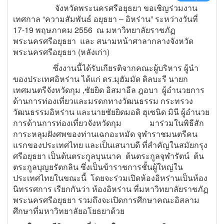
จังหวัดพระนครศรีอยุธยา ขอเชิญร่วมงาน
เทศกาล “ความสัมพันธ์ อยุธยา – อิหร่าน” ระหว่างวันที่
17-19 พฤษภาคม 2556 ณ มหาวิทยาลัยราชภัฏ
พระนครศรีอยุธยา และ สนามหน้าศาลากลางจังหวัด
พระนครศรีอยุธยา (หลังเก่า)
ซึ่งงานนี้ได้รับเกียรติจากคณะผู้บริหาร ผู้นำ
ของประเทศอิหร่าน ได้แก่ ดร.มุฮัมมัด ดิลบะรี นายก
เทศมนตรีจังหวัดกุม ,ซัยยิด อิสมาอีล ฎอบา ผู้อำนวยการ
ด้านการท่องเที่ยวและมรดกทางวัฒนธรรม กระทรวง
วัฒนธรรมอิหร่าน และนายซัยยิดมอดิ ฮุเซนิด มินี ผู้อำนวย
การด้านการท่องเที่ยวจังหวัดกุม มาร่วมในพิธีสัก
การะหลุมฝังศพของท่านเฉกอะหมัด จุฬาราชมนตรีคน
แรกของประเทศไทย และเป็นเสนาบดี ที่สำคัญในสมัยกรุง
ศรีอยุธยา เป็นต้นตระกูลบุนนาค ต้นตระกูลจุฬารัตน์ ต้น
ตระกูลบุญยรัตกลิน ซึ่งเป็นข้าราชการชั้นผู้ใหญ่ใน
ประเทศไทยในขณะนี้ โดยจะร่วมเปิดห้องอิหร่านเป็นห้อง
นิทรรศการ เรียกกันว่า ห้องอิหร่าน ที่มหาวิทยาลัยราชภัฏ
พระนครศรีอยุธยา รวมถึงจะเปิดการศึกษาคณะอิสลาม
ศึกษาที่มหาวิทยาลัยอโยธยาด้วย