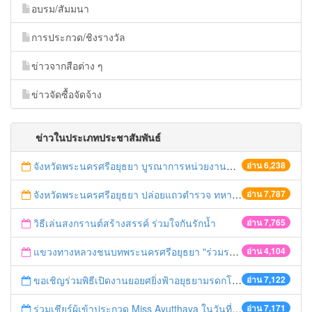
อบรม/สัมมนา
การประกวด/ชิงรางวัล
ข่าวจากสือต่าง ๆ
ข่าวจัดซื้อจัดจ้าง
ข่าวในประเภทประชาสัมพันธ์
จังหวัดพระนครศรีอยุธยา บูรณาการหน่วยงานที่เกี่ยวข้อง ลงพื้นที่จัดระเบียบและดำเนินมาตรการตามบทลงโทษสูงสุดกับผู้ประกอบการร้านค้าที่ยังฝ่าฝืนตั้งร้านค้ารุกล้ำเขตพื้นที่ทางหลวง เตรียมความปลอดภัยก่อนเทศกาลสงกรานต์
อ่าน 6,238
จังหวัดพระนครศรีอยุธยา ปล่อยแถวตำรวจ ทหาร ฝ่ายปกครอง กว่า 100 นาย ตรวจเข้มท่ารถสาธารณะ สถานีขนส่งรถโดยสาร วินรถตู้ และสถานีรถไฟ เตรียมรับมือเทศกาลสงกรานต์
อ่าน 7,787
วิธีเล่นสงกรานต์สร้างสรรค์ ร่วมใจกันรักน้ำ
อ่าน 7,765
แขวงทางหลวงชนบทพระนครศรีอยุธยา "ร่วมรณรงค์ ขับช้า เปิดไฟหน้า คาดเข็มขัด" เทศกาลสงกรานต์ ปี 2561
อ่าน 4,104
ขอเชิญร่วมพิธีเปิดงานยอยศยิ่งฟ้าอยุธยามรดกโลก
อ่าน 7,122
ร่วมเชียร์ผู้เข้าประกวด Miss Ayutthaya ในวันที่ 15 ธันวาคม 2560
อ่าน 7,171