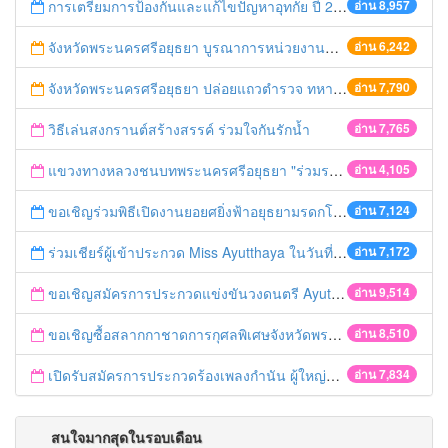
การเตรียมการป้องกันและแก้ไขปัญหาอุทกัย ปี 2561
อ่าน 8,957
จังหวัดพระนครศรีอยุธยา บูรณาการหน่วยงานที่เกี่ยวข้อง ลงพื้นที่จัดระเบียบและดำเนินมาตรการตามบทลงโทษสูงสุดกับผู้ประกอบการร้านค้าที่ยังฝ่าฝืนตั้งร้านค้ารุกล้ำเขตพื้นที่ทางหลวง เตรียมความปลอดภัยก่อนเทศกาลสงกรานต์
อ่าน 6,242
จังหวัดพระนครศรีอยุธยา ปล่อยแถวตำรวจ ทหาร ฝ่ายปกครอง กว่า 100 นาย ตรวจเข้มท่ารถสาธารณะ สถานีขนส่งรถโดยสาร วินรถตู้ และสถานีรถไฟ เตรียมรับมือเทศกาลสงกรานต์
อ่าน 7,790
วิธีเล่นสงกรานต์สร้างสรรค์ ร่วมใจกันรักน้ำ
อ่าน 7,765
แขวงทางหลวงชนบทพระนครศรีอยุธยา "ร่วมรณรงค์ ขับช้า เปิดไฟหน้า คาดเข็มขัด" เทศกาลสงกรานต์ ปี 2561
อ่าน 4,105
ขอเชิญร่วมพิธีเปิดงานยอยศยิ่งฟ้าอยุธยามรดกโลก
อ่าน 7,124
ร่วมเชียร์ผู้เข้าประกวด Miss Ayutthaya ในวันที่ 15 ธันวาคม 2560
อ่าน 7,172
ขอเชิญสมัครการประกวดแข่งขันวงดนตรี Ayutthaya battle of the bands
อ่าน 9,514
ขอเชิญซื้อสลากกาชาดการกุศลพิเศษจังหวัดพระนครศรีอยุธยา 2560
อ่าน 8,510
เปิดรับสมัครการประกวดร้องเพลงกำนัน ผู้ใหญ่บ้าน ฯลฯ
อ่าน 7,834
สนใจมากสุดในรอบเดือน