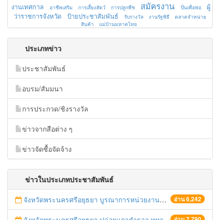
สมัครงาน
งานเทศกาล
ผู้
อาชีพเสริม
การเลี้ยงสัตว์
การปลูกพืช
ปั่นเพื่อพ่อ
ว่าราชการจังหวัด
ป้ายประชาสัมพันธ์
รับรางวัล
งานรัฐพิธี
ตลาดจำหน่าย
สินค้า
แม่บ้านมหาดไทย
ประเภทข่าว
ประชาสัมพันธ์
อบรม/สัมมนา
การประกวด/ชิงรางวัล
ข่าวจากสือต่าง ๆ
ข่าวจัดซื้อจัดจ้าง
ข่าวในประเภทประชาสัมพันธ์
จังหวัดพระนครศรีอยุธยา บูรณาการหน่วยงานที่เกี่ยวข้อง ลงพื้นที่จัดระเบียบและดำเนินมาตรการตามบทลงโทษสูงสุดกับผู้ประกอบการร้านค้าที่ยังฝ่าฝืนตั้งร้านค้ารุกล้ำเขตพื้นที่ทางหลวง เตรียมความปลอดภัยก่อนเทศกาลสงกรานต์
อ่าน 6,242
จังหวัดพระนครศรีอยุธยา ปล่อยแถวตำรวจ ทหาร ฝ่ายปกครอง กว่า 100 นาย ตรวจเข้มท่ารถสาธารณะ สถานีขนส่งรถโดยสาร วินรถตู้ และสถานีรถไฟ เตรียมรับมือเทศกาลสงกรานต์
อ่าน 7,790