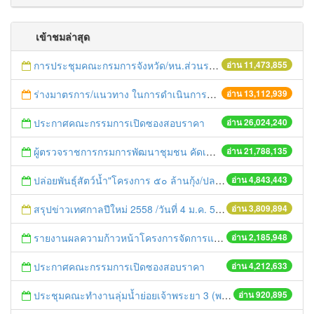
เข้าชมล่าสุด
การประชุมคณะกรมการจังหวัด/หน.ส่วนราชการประจำเดือน มิถุนายน 2558
อ่าน 11,473,855
ร่างมาตรการ/แนวทาง ในการดำเนินการประกอบการตรวจราชการแบบบูรณาการ
อ่าน 13,112,939
ประกาศคณะกรรมการเปิดซองสอบราคา
อ่าน 26,024,240
ผู้ตรวจราชการกรมการพัฒนาชุมชน คัดเลือกข้าราชการและลูกจ้างดีเด่น และหน่วยงานพัฒนาชุมชนใสสะอาด ประจำปี ๒๕๕๔
อ่าน 21,788,135
ปล่อยพันธุ์สัตว์น้ำ"โครงการ ๕๐ ล้านกุ้ง/ปลา ฟื้นชีวิตใหม่ให้เจ้าพระยา
อ่าน 4,843,443
สรุปข่าวเทศกาลปีใหม่ 2558 /วันที่ 4 ม.ค. 58
อ่าน 3,809,894
รายงานผลความก้าวหน้าโครงการจัดการแก้ไขปัญหาขยะ สัปดาห์ที่ 9/2558
อ่าน 2,185,948
ประกาศคณะกรรมการเปิดซองสอบราคา
อ่าน 4,212,633
ประชุมคณะทำงานลุ่มน้ำย่อยเจ้าพระยา 3 (พระนครศรีอยุธยา-ปทุมธานี) ครั้งที่ 1/2558
อ่าน 920,895