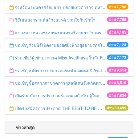
จังหวัดพระนครศรีอยุธยา ปล่อยแถวตำรวจ ทหาร ฝ่ายปกครอง กว่า 100 นาย ตรวจเข้มท่ารถสาธารณะ สถานีขนส่งรถโดยสาร วินรถตู้ และสถานีรถไฟ เตรียมรับมือเทศกาลสงกรานต์
อ่าน 7,790
วิธีเล่นสงกรานต์สร้างสรรค์ ร่วมใจกันรักน้ำ
อ่าน 7,765
แขวงทางหลวงชนบทพระนครศรีอยุธยา "ร่วมรณรงค์ ขับช้า เปิดไฟหน้า คาดเข็มขัด" เทศกาลสงกรานต์ ปี 2561
อ่าน 4,105
ขอเชิญร่วมพิธีเปิดงานยอยศยิ่งฟ้าอยุธยามรดกโลก
อ่าน 7,124
ร่วมเชียร์ผู้เข้าประกวด Miss Ayutthaya ในวันที่ 15 ธันวาคม 2560
อ่าน 7,172
ขอเชิญสมัครการประกวดแข่งขันวงดนตรี Ayutthaya battle of the bands
อ่าน 9,514
ขอเชิญซื้อสลากกาชาดการกุศลพิเศษจังหวัดพระนครศรีอยุธยา 2560
อ่าน 8,510
เปิดรับสมัครการประกวดร้องเพลงกำนัน ผู้ใหญ่บ้าน ฯลฯ
อ่าน 7,834
เปิดรับสมัครการประกวด THE BEST TO BE NUMBER ONE
อ่าน 50,499
ข่าวล่าสุด