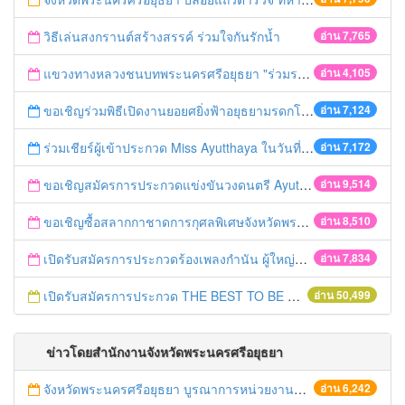
วิธีเล่นสงกรานต์สร้างสรรค์ ร่วมใจกันรักน้ำ
อ่าน 7,765
แขวงทางหลวงชนบทพระนครศรีอยุธยา "ร่วมรณรงค์ ขับช้า เปิดไฟหน้า คาดเข็มขัด" เทศกาลสงกรานต์ ปี 2561
อ่าน 4,105
ขอเชิญร่วมพิธีเปิดงานยอยศยิ่งฟ้าอยุธยามรดกโลก
อ่าน 7,124
ร่วมเชียร์ผู้เข้าประกวด Miss Ayutthaya ในวันที่ 15 ธันวาคม 2560
อ่าน 7,172
ขอเชิญสมัครการประกวดแข่งขันวงดนตรี Ayutthaya battle of the bands
อ่าน 9,514
ขอเชิญซื้อสลากกาชาดการกุศลพิเศษจังหวัดพระนครศรีอยุธยา 2560
อ่าน 8,510
เปิดรับสมัครการประกวดร้องเพลงกำนัน ผู้ใหญ่บ้าน ฯลฯ
อ่าน 7,834
เปิดรับสมัครการประกวด THE BEST TO BE NUMBER ONE
อ่าน 50,499
ข่าวโดยสำนักงานจังหวัดพระนครศรีอยุธยา
จังหวัดพระนครศรีอยุธยา บูรณาการหน่วยงานที่เกี่ยวข้อง ลงพื้นที่จัดระเบียบและดำเนินมาตรการตามบทลงโทษสูงสุดกับผู้ประกอบการร้านค้าที่ยังฝ่าฝืนตั้งร้านค้ารุกล้ำเขตพื้นที่ทางหลวง เตรียมความปลอดภัยก่อนเทศกาลสงกรานต์
อ่าน 6,242