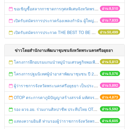
ขอเชิญซื้อสลากกาชาดการกุศลพิเศษจังหวัดพระนครศรีอยุธยา 2560
อ่าน 8,510
เปิดรับสมัครการประกวดร้องเพลงกำนัน ผู้ใหญ่บ้าน ฯลฯ
อ่าน 7,833
เปิดรับสมัครการประกวด THE BEST TO BE NUMBER ONE
อ่าน 50,499
ข่าวโดยสำนักงานพัฒนาชุมชนจังหวัดพระนครศรีอยุธยา
โครงการฝึกอบรมแกนนำหมู่บ้านเศรษฐกิจพอเพียงต้นแบบ
อ่าน 5,813
โครงการปฐมนิเทศผู้นำอาสาพัฒนาชุมชน ปี 2558
อ่าน 5,576
ผู้ว่าราชการจังหวัดพระนครศรีอยุธยา เป็นประธานเปิดโครงการเพิ่มประสิทธิภาพแนวทางการดำเนินยุทธศาสตร์ฯ ปี 2558
อ่าน 5,892
OTOP ตระการตาภูมิปัญญาสร้างสรรค์ มหัศจรรย์สินค้า “กลุ่มจังหวัดภาคกลางตอนบน 1”
อ่าน 4,873
รอง ผวจ.อย. ร่วมงานศิลปาชีพ ประทีปไทย OTOP ก้าวไกลด้วยพระบารมี
อ่าน 5,592
แสดงความยินดี ท่านรองผู้ว่าราชการจังหวัดพระนครศรีอยุธยาคนใหม่
อ่าน 6,605