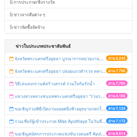
การประกวด/ชิงรางวัล
ข่าวจากสือต่าง ๆ
ข่าวจัดซื้อจัดจ้าง
ข่าวในประเภทประชาสัมพันธ์
จังหวัดพระนครศรีอยุธยา บูรณาการหน่วยงานที่เกี่ยวข้อง ลงพื้นที่จัดระเบียบและดำเนินมาตรการตามบทลงโทษสูงสุดกับผู้ประกอบการร้านค้าที่ยังฝ่าฝืนตั้งร้านค้ารุกล้ำเขตพื้นที่ทางหลวง เตรียมความปลอดภัยก่อนเทศกาลสงกรานต์
อ่าน 6,242
จังหวัดพระนครศรีอยุธยา ปล่อยแถวตำรวจ ทหาร ฝ่ายปกครอง กว่า 100 นาย ตรวจเข้มท่ารถสาธารณะ สถานีขนส่งรถโดยสาร วินรถตู้ และสถานีรถไฟ เตรียมรับมือเทศกาลสงกรานต์
อ่าน 7,790
วิธีเล่นสงกรานต์สร้างสรรค์ ร่วมใจกันรักน้ำ
อ่าน 7,765
แขวงทางหลวงชนบทพระนครศรีอยุธยา "ร่วมรณรงค์ ขับช้า เปิดไฟหน้า คาดเข็มขัด" เทศกาลสงกรานต์ ปี 2561
อ่าน 4,105
ขอเชิญร่วมพิธีเปิดงานยอยศยิ่งฟ้าอยุธยามรดกโลก
อ่าน 7,124
ร่วมเชียร์ผู้เข้าประกวด Miss Ayutthaya ในวันที่ 15 ธันวาคม 2560
อ่าน 7,172
ขอเชิญสมัครการประกวดแข่งขันวงดนตรี Ayutthaya battle of the bands
อ่าน 9,514