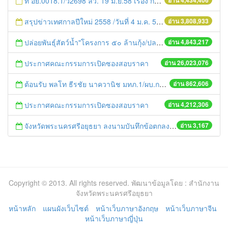
ที่ อย.0018.1/ว2698 ลว. 19 มิ.ย.58 เรื่อง การแก้ไขปัญหาหนี้สินให้แก่เกษตรกร
อ่าน 4,434,406
สรุปข่าวเทศกาลปีใหม่ 2558 /วันที่ 4 ม.ค. 58
อ่าน 3,808,933
ปล่อยพันธุ์สัตว์น้ำ"โครงการ ๕๐ ล้านกุ้ง/ปลา ฟื้นชีวิตใหม่ให้เจ้าพระยา
อ่าน 4,843,217
ประกาศคณะกรรมการเปิดซองสอบราคา
อ่าน 26,023,076
ต้อนรับ พลโท ธีรชัย นาควานิช มทภ.1/ผบ.กกล.รส.ทภ.1 และคณะ ในการตรวจเยี่ยมศูนย์ดำรงธรรมจังหวัดพระนครศรีอยุธยา
อ่าน 862,606
ประกาศคณะกรรมการเปิดซองสอบราคา
อ่าน 4,212,306
จังหวัดพระนครศรีอยุธยา ลงนามบันทึกข้อตกลง (MOU) ว่าด้วยความร่วมมือในการอนุรักษ์ การป้องกันและปราบปรามการตัดไม้ทำลายป่า
อ่าน 3,167
Copyright © 2013. All rights reserved. พัฒนาข้อมูลโดย : สำนักงาน
จังหวัดพระนครศรีอยุธยา
หน้าหลัก
แผนผังเว็บไซต์
หน้าเว็บภาษาอังกฤษ
หน้าเว็บภาษาจีน
หน้าเว็บภาษาญี่ปุ่น