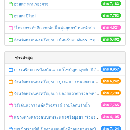
อวยพร ท่านรองผวจ.
อ่าน 7,183
อวยพรปีใหม่
อ่าน 7,753
“โครงการทำดีถวายพ่อ ฟื้นฟูอยุธยา” ทอดผ้าป่ามหากุศลหาทุนช่วยเหลือวัด และชุมชนที่ประสบอุทกภัย
อ่าน 4,521
จังหวัดพระนครศรีอยุธยา ต้อนรับเอกอัครราชทูตเดนมาร์ก
อ่าน 5,462
ข่าวล่าสุด
การเตรียมการป้องกันและแก้ไขปัญหาอุทกัย ปี 2561
อ่าน 8,957
จังหวัดพระนครศรีอยุธยา บูรณาการหน่วยงานที่เกี่ยวข้อง ลงพื้นที่จัดระเบียบและดำเนินมาตรการตามบทลงโทษสูงสุดกับผู้ประกอบการร้านค้าที่ยังฝ่าฝืนตั้งร้านค้ารุกล้ำเขตพื้นที่ทางหลวง เตรียมความปลอดภัยก่อนเทศกาลสงกรานต์
อ่าน 6,242
จังหวัดพระนครศรีอยุธยา ปล่อยแถวตำรวจ ทหาร ฝ่ายปกครอง กว่า 100 นาย ตรวจเข้มท่ารถสาธารณะ สถานีขนส่งรถโดยสาร วินรถตู้ และสถานีรถไฟ เตรียมรับมือเทศกาลสงกรานต์
อ่าน 7,790
วิธีเล่นสงกรานต์สร้างสรรค์ ร่วมใจกันรักน้ำ
อ่าน 7,765
แขวงทางหลวงชนบทพระนครศรีอยุธยา "ร่วมรณรงค์ ขับช้า เปิดไฟหน้า คาดเข็มขัด" เทศกาลสงกรานต์ ปี 2561
อ่าน 4,105
ขอเชิญร่วมพิธีเปิดงานยอยศยิ่งฟ้าอยุธยามรดกโลก
อ่าน 7,124