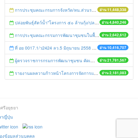
การประชุมคณะกรมการจังหวัด/หน.ส่วนราชการประจำเดือน มิถุนายน 2558
อ่าน 11,448,338
ปล่อยพันธุ์สัตว์น้ำ"โครงการ ๕๐ ล้านกุ้ง/ปลา ฟื้นชีวิตใหม่ให้เจ้าพระยา
อ่าน 4,840,246
การประชุมคณะกรรมการพัฒนาชุมชนในพื้นที่รอบโรงไฟฟ้า (คพรฟ.) ครั้งที่ 2/2558 กองทุนพัฒนาไฟฟ้าบริษัท โรจนะเพาเวอร์ จำกัด
อ่าน 2,642,612
ที่ อย 0017.1/ว2424 ลว.5 มิถุนายน 2558 เรื่อง แจ้งกำหนดตรวจประเมินและให้คะแนนหน่วยงานที่สมัครเข้าร่วมโครงการพัฒนาหน่วยงานต้นแบบในการจัดตั้งศูนย์ข้อมูลข่าวสารของราชการฯ ประจำปีงบประมาณ พ.ศ. 2558
อ่าน 10,416,707
ผู้ตรวจราชการกรมการพัฒนาชุมชน คัดเลือกข้าราชการและลูกจ้างดีเด่น และหน่วยงานพัฒนาชุมชนใสสะอาด ประจำปี ๒๕๕๔
อ่าน 21,781,567
รายงานผลความก้าวหน้าโครงการจัดการแก้ไขปัญหาขยะ สัปดาห์ที่ 9/2558
อ่าน 2,181,083
ศรีอยุธยา
ญี่ปุ่น
องข้อมูลส่วนบุคคล