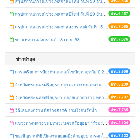
สรุปสถานการณ์ช่วงเทศกาลปีใหม่ วันที่ 30 ธันวาคม 2558
อ่าน 8,536
สรุปสถานการณ์ช่วงเทศกาลปีใหม่ วันที่ 29 ธันวาคม 2558
อ่าน 6,457
สรุปสถานการณ์ช่วงเทศกาลสงกรานต์ วันที่ 15 เมษายน 2558
อ่าน 7,085
ข่าวเทศกาลสงกรานต์ 13 เม.ย. 58
อ่าน 7,076
ข่าวล่าสุด
การเตรียมการป้องกันและแก้ไขปัญหาอุทกัย ปี 2561
อ่าน 8,956
จังหวัดพระนครศรีอยุธยา บูรณาการหน่วยงานที่เกี่ยวข้อง ลงพื้นที่จัดระเบียบและดำเนินมาตรการตามบทลงโทษสูงสุดกับผู้ประกอบการร้านค้าที่ยังฝ่าฝืนตั้งร้านค้ารุกล้ำเขตพื้นที่ทางหลวง เตรียมความปลอดภัยก่อนเทศกาลสงกรานต์
อ่าน 6,239
จังหวัดพระนครศรีอยุธยา ปล่อยแถวตำรวจ ทหาร ฝ่ายปกครอง กว่า 100 นาย ตรวจเข้มท่ารถสาธารณะ สถานีขนส่งรถโดยสาร วินรถตู้ และสถานีรถไฟ เตรียมรับมือเทศกาลสงกรานต์
อ่าน 7,787
วิธีเล่นสงกรานต์สร้างสรรค์ ร่วมใจกันรักน้ำ
อ่าน 7,765
แขวงทางหลวงชนบทพระนครศรีอยุธยา "ร่วมรณรงค์ ขับช้า เปิดไฟหน้า คาดเข็มขัด" เทศกาลสงกรานต์ ปี 2561
อ่าน 4,104
ขอเชิญร่วมพิธีเปิดงานยอยศยิ่งฟ้าอยุธยามรดกโลก
อ่าน 7,122