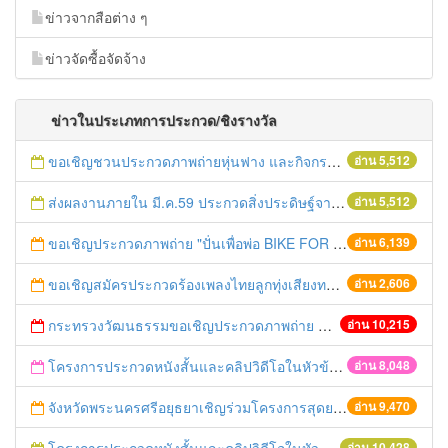
ข่าวจากสือต่าง ๆ
ข่าวจัดซื้อจัดจ้าง
ข่าวในประเภทการประกวด/ชิงรางวัล
ขอเชิญชวนประกวดภาพถ่ายหุ่นฟาง และกิจกรรมถ่ายรูปกับหุ่นฟางนก ในงานมหกรรมหุ่นฟางนกและงานกาชาดจังหวัดชัยนาท ครั้งที่ 31
อ่าน 5,512
ส่งผลงานภายใน มี.ค.59 ประกวดสิ่งประดิษฐ์จากสิ่งของเหลือใช้ พ.ศ.2559
อ่าน 5,512
ขอเชิญประกวดภาพถ่าย "ปั่นเพื่อพ่อ BIKE FOR DAD"
อ่าน 6,139
ขอเชิญสมัครประกวดร้องเพลงไทยลูกทุ่งเสียงทองในงานยอยศยิ่งฟ้าอยุะยามรดกโลก ประจำปี 2558 วันนี้ถึง 8 ธันวาคม 2558
อ่าน 2,606
กระทรวงวัฒนธรรมขอเชิญประกวดภาพถ่าย Bike for mom ปั่นเพื่อแม่ทั่วแผ่นดิน
อ่าน 10,215
โครงการประกวดหนังสั้นและคลิปวิดีโอในหัวข้อ “คนไทยได้อะไรจากประชาคมอาเซียน”
อ่าน 8,048
จังหวัดพระนครศรีอยุธยาเชิญร่วมโครงการสุดยอดเอสเอ็มอีจังหวัด (SME Provincial Champions)
อ่าน 9,470
อ่าน 10,428