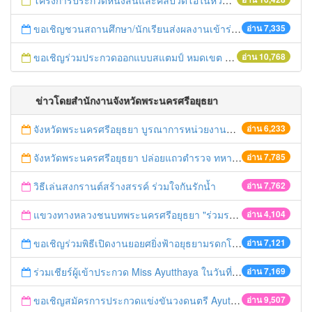
โครงการประกวดหนังสั้นและคลิปวิดีโอในหัวข้อ “คนไทยได้อะไรจากประชาคมอาเซียน”
ขอเชิญชวนสถานศึกษา/นักเรียนส่งผลงานเข้าร่วมโครงการประกวดบทละครส่งเสริมค่านิยมหลัก ๑๒ ประการ
อ่าน 7,335
ขอเชิญร่วมประกวดออกแบบสแตมป์ หมดเขต 30 ก.ย.57
อ่าน 10,768
ข่าวโดยสำนักงานจังหวัดพระนครศรีอยุธยา
จังหวัดพระนครศรีอยุธยา บูรณาการหน่วยงานที่เกี่ยวข้อง ลงพื้นที่จัดระเบียบและดำเนินมาตรการตามบทลงโทษสูงสุดกับผู้ประกอบการร้านค้าที่ยังฝ่าฝืนตั้งร้านค้ารุกล้ำเขตพื้นที่ทางหลวง เตรียมความปลอดภัยก่อนเทศกาลสงกรานต์
อ่าน 6,233
จังหวัดพระนครศรีอยุธยา ปล่อยแถวตำรวจ ทหาร ฝ่ายปกครอง กว่า 100 นาย ตรวจเข้มท่ารถสาธารณะ สถานีขนส่งรถโดยสาร วินรถตู้ และสถานีรถไฟ เตรียมรับมือเทศกาลสงกรานต์
อ่าน 7,785
วิธีเล่นสงกรานต์สร้างสรรค์ ร่วมใจกันรักน้ำ
อ่าน 7,762
แขวงทางหลวงชนบทพระนครศรีอยุธยา "ร่วมรณรงค์ ขับช้า เปิดไฟหน้า คาดเข็มขัด" เทศกาลสงกรานต์ ปี 2561
อ่าน 4,104
ขอเชิญร่วมพิธีเปิดงานยอยศยิ่งฟ้าอยุธยามรดกโลก
อ่าน 7,121
ร่วมเชียร์ผู้เข้าประกวด Miss Ayutthaya ในวันที่ 15 ธันวาคม 2560
อ่าน 7,169
ขอเชิญสมัครการประกวดแข่งขันวงดนตรี Ayutthaya battle of the bands
อ่าน 9,507