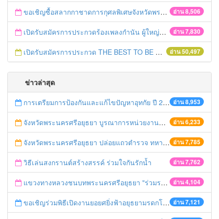
ขอเชิญซื้อสลากกาชาดการกุศลพิเศษจังหวัดพระนครศรีอยุธยา 2560
อ่าน 8,506
เปิดรับสมัครการประกวดร้องเพลงกำนัน ผู้ใหญ่บ้าน ฯลฯ
อ่าน 7,830
เปิดรับสมัครการประกวด THE BEST TO BE NUMBER ONE
อ่าน 50,497
ข่าวล่าสุด
การเตรียมการป้องกันและแก้ไขปัญหาอุทกัย ปี 2561
อ่าน 8,953
จังหวัดพระนครศรีอยุธยา บูรณาการหน่วยงานที่เกี่ยวข้อง ลงพื้นที่จัดระเบียบและดำเนินมาตรการตามบทลงโทษสูงสุดกับผู้ประกอบการร้านค้าที่ยังฝ่าฝืนตั้งร้านค้ารุกล้ำเขตพื้นที่ทางหลวง เตรียมความปลอดภัยก่อนเทศกาลสงกรานต์
อ่าน 6,233
จังหวัดพระนครศรีอยุธยา ปล่อยแถวตำรวจ ทหาร ฝ่ายปกครอง กว่า 100 นาย ตรวจเข้มท่ารถสาธารณะ สถานีขนส่งรถโดยสาร วินรถตู้ และสถานีรถไฟ เตรียมรับมือเทศกาลสงกรานต์
อ่าน 7,785
วิธีเล่นสงกรานต์สร้างสรรค์ ร่วมใจกันรักน้ำ
อ่าน 7,762
แขวงทางหลวงชนบทพระนครศรีอยุธยา "ร่วมรณรงค์ ขับช้า เปิดไฟหน้า คาดเข็มขัด" เทศกาลสงกรานต์ ปี 2561
อ่าน 4,104
ขอเชิญร่วมพิธีเปิดงานยอยศยิ่งฟ้าอยุธยามรดกโลก
อ่าน 7,121