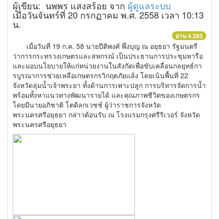
ผู้เขียน: นพพร แสงสร้อย จาก
ผู้ดูแลระบบ
เมื่อวันจันทร์ที่ 20 กรกฏาคม พ.ศ. 2558 เวลา 10:13
น.
อ่าน 4,383
เมื่อวันที่ 19 ก.ค. 58 นายปีติพงศ์ พึ่งบุญ ณ อยุธยา รัฐมนตรี
ว่าการกระทรวงเกษตรและสหกรณ์ เป็นประธานการประชุมหารือ
และมอบนโยบายให้แก่หน่วยงานในสังกัดเพื่อขับเคลื่อนกลยุทธ์กา
รบูรณาการช่วยเหลือเกษตรกรวิกฤตภัยแล้ง โดยเน้นพื้นที่ 22
จังหวัดลุ่มน้ำเจ้าพระยา ทั้งด้านการเพาะปลูก การบริหารจัดการน้ำ
พร้อมทั้งหาแนวทางพัฒนารายได้ และคุณภาพชีวิตของเกษตรกร
โดยมีนายอภิชาติ โตดิลกเวชช์ ผู้ว่าราชการจังหวัด
พระนครศรีอยุธยา กล่าวต้อนรับ
ณ โรงแรมกรุงศรีริเวอร์ จังหวัด
พระนครศรีอยุธยา