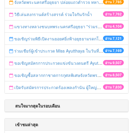
จังหวัดพระนครศรีอยุธยา ปล่อยแถวตำรวจ ทหาร ฝ่ายปกครอง กว่า 100 นาย ตรวจเข้มท่ารถสาธารณะ สถานีขนส่งรถโดยสาร วินรถตู้ และสถานีรถไฟ เตรียมรับมือเทศกาลสงกรานต์
อ่าน 7,785
วิธีเล่นสงกรานต์สร้างสรรค์ ร่วมใจกันรักน้ำ
อ่าน 7,762
แขวงทางหลวงชนบทพระนครศรีอยุธยา "ร่วมรณรงค์ ขับช้า เปิดไฟหน้า คาดเข็มขัด" เทศกาลสงกรานต์ ปี 2561
อ่าน 4,104
ขอเชิญร่วมพิธีเปิดงานยอยศยิ่งฟ้าอยุธยามรดกโลก
อ่าน 7,121
ร่วมเชียร์ผู้เข้าประกวด Miss Ayutthaya ในวันที่ 15 ธันวาคม 2560
อ่าน 7,169
ขอเชิญสมัครการประกวดแข่งขันวงดนตรี Ayutthaya battle of the bands
อ่าน 9,507
ขอเชิญซื้อสลากกาชาดการกุศลพิเศษจังหวัดพระนครศรีอยุธยา 2560
อ่าน 8,507
เปิดรับสมัครการประกวดร้องเพลงกำนัน ผู้ใหญ่บ้าน ฯลฯ
อ่าน 7,830
สนใจมากสุดในรอบเดือน
เข้าชมล่าสุด