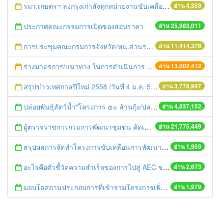
รมว.เกษตรฯ ลงกรุงเก่าสั่งทุกหน่วยงานขับเคลื่อนแก้วิกฤตภัยแล้ง เน้นพื้นที่ 22 จังหวัดลุ่มน้ำเจ้าพระยา
อ่าน 4,383
ประกาศคณะกรรมการเปิดซองสอบราคา
อ่าน 25,983,011
การประชุมคณะกรมการจังหวัด/หน.ส่วนราชการประจำเดือน มิถุนายน 2558
อ่าน 11,414,378
ร่างมาตรการ/แนวทาง ในการดำเนินการประกอบการตรวจราชการแบบบูรณาการ
อ่าน 13,002,412
สรุปข่าวเทศกาลปีใหม่ 2558 /วันที่ 4 ม.ค. 58
อ่าน 3,778,947
ปล่อยพันธุ์สัตว์น้ำ"โครงการ ๕๐ ล้านกุ้ง/ปลา ฟื้นชีวิตใหม่ให้เจ้าพระยา
อ่าน 4,837,152
ผู้ตรวจราชการกรมการพัฒนาชุมชน คัดเลือกข้าราชการและลูกจ้างดีเด่น และหน่วยงานพัฒนาชุมชนใสสะอาด ประจำปี ๒๕๕๔
อ่าน 21,775,449
สรุปผลการจัดทำโครงการขับเคลื่อนการพัฒนาความร่วมมือทางเศรษฐกิจในอนุภาคลุ่มแม่น้ำโขง 6 ปรเทศ ตามแนวระเบียงเศรษฐกิจตอนใต้ (Southern Economic Corridor: SEC)
อ่าน 1,953
อะไรคือตัวชี้วัดความสำเร็จของการไปสู่ AEC ของอาเซียน
อ่าน 2,673
มอบโล่สถานประกอบการที่เข้าร่วมโครงการเพิ่มผลิตภาพแรงงานตามความต้องการของสถานประกอบการ ปี 2558
อ่าน 1,979