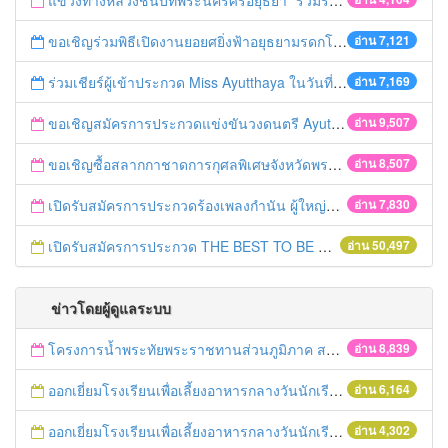
แขวงทางหลวงชนบทพระนครศรีอยุธยา "ร่วมรณรงค์ ขับช้า เปิดไฟหน้า คาดเข็มขัด" เทศกาลสงกรานต์ ปี 2561
ขอเชิญร่วมพิธีเปิดงานยอยศยิ่งฟ้าอยุธยามรดกโลก
อ่าน 7,121
ร่วมเชียร์ผู้เข้าประกวด Miss Ayutthaya ในวันที่ 15 ธันวาคม 2560
อ่าน 7,169
ขอเชิญสมัครการประกวดแข่งขันวงดนตรี Ayutthaya battle of the bands
อ่าน 9,507
ขอเชิญซื้อสลากกาชาดการกุศลพิเศษจังหวัดพระนครศรีอยุธยา 2560
อ่าน 8,507
เปิดรับสมัครการประกวดร้องเพลงกำนัน ผู้ใหญ่บ้าน ฯลฯ
อ่าน 7,830
เปิดรับสมัครการประกวด THE BEST TO BE NUMBER ONE
อ่าน 50,497
ข่าวโดยผู้ดูแลระบบ
โครงการน้ำพระทัยพระราชทานส่วนภูมิภาค สภาสังคมสงเคราะห์แห่งประเทศไทย ในพระบรมราชูปถัมภ์ ประจำปี 2559
อ่าน 8,839
ออกเยี่ยมโรงเรียนเพื่อเลี้ยงอาหารกลางวันนักเรียนโรงเรียนที่อยู่ห่างไกลในพื้นที่ จ.พระนครศรีอยุธยา (โรงเรียนวัดลำตะเคียน)
อ่าน 6,164
ออกเยี่ยมโรงเรียนเพื่อเลี้ยงอาหารกลางวันนักเรียนโรงเรียนที่อยู่ห่างไกลในพื้นที่ จ.พระนครศรีอยุธยา (โรงเรียนวัดสนามทอง)
อ่าน 4,302