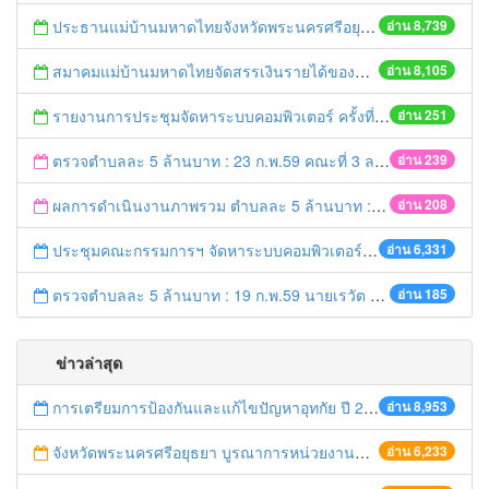
ประธานแม่บ้านมหาดไทยจังหวัดพระนครศรีอยุธยา และคณะฯ ออกเยี่ยมเยาวชนที่ได้รับทุนจากมูลนิธิร่วมจิตต์น้อมเกล้าฯ ปีการศึกษา 2558
อ่าน 8,739
สมาคมแม่บ้านมหาดไทยจัดสรรเงินรายได้ของสมาคมฯมอบทุนการศึกษา ประจำปี 2559
อ่าน 8,105
รายงานการประชุมจัดหาระบบคอมพิวเตอร์ ครั้งที่ 1 / 2559
อ่าน 251
ตรวจตำบลละ 5 ล้านบาท : 23 ก.พ.59 คณะที่ 3 ลงพื้นที่ อ.บางปะอิน
อ่าน 239
ผลการดำเนินงานภาพรวม ตำบลละ 5 ล้านบาท : 21 ก.พ. 59 เวลา 20.20 น.
อ่าน 208
ประชุมคณะกรรมการฯ จัดหาระบบคอมพิวเตอร์ ครั้งที่ 1/2559
อ่าน 6,331
ตรวจตำบลละ 5 ล้านบาท : 19 ก.พ.59 นายเรวัต ประสงค์ รอง ผวจ.1 ลงพื้นที่ อ.ท่าเรือ
อ่าน 185
ข่าวล่าสุด
การเตรียมการป้องกันและแก้ไขปัญหาอุทกัย ปี 2561
อ่าน 8,953
จังหวัดพระนครศรีอยุธยา บูรณาการหน่วยงานที่เกี่ยวข้อง ลงพื้นที่จัดระเบียบและดำเนินมาตรการตามบทลงโทษสูงสุดกับผู้ประกอบการร้านค้าที่ยังฝ่าฝืนตั้งร้านค้ารุกล้ำเขตพื้นที่ทางหลวง เตรียมความปลอดภัยก่อนเทศกาลสงกรานต์
อ่าน 6,233