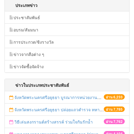
ประเภทข่าว
ประชาสัมพันธ์
อบรม/สัมมนา
การประกวด/ชิงรางวัล
ข่าวจากสือต่าง ๆ
ข่าวจัดซื้อจัดจ้าง
ข่าวในประเภทประชาสัมพันธ์
จังหวัดพระนครศรีอยุธยา บูรณาการหน่วยงานที่เกี่ยวข้อง ลงพื้นที่จัดระเบียบและดำเนินมาตรการตามบทลงโทษสูงสุดกับผู้ประกอบการร้านค้าที่ยังฝ่าฝืนตั้งร้านค้ารุกล้ำเขตพื้นที่ทางหลวง เตรียมความปลอดภัยก่อนเทศกาลสงกรานต์
อ่าน 6,233
จังหวัดพระนครศรีอยุธยา ปล่อยแถวตำรวจ ทหาร ฝ่ายปกครอง กว่า 100 นาย ตรวจเข้มท่ารถสาธารณะ สถานีขนส่งรถโดยสาร วินรถตู้ และสถานีรถไฟ เตรียมรับมือเทศกาลสงกรานต์
อ่าน 7,785
วิธีเล่นสงกรานต์สร้างสรรค์ ร่วมใจกันรักน้ำ
อ่าน 7,762
อ่าน 4,104