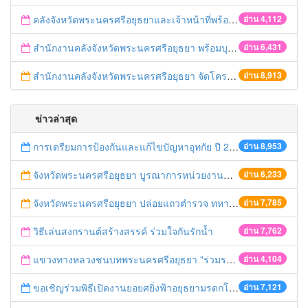
คลังจังหวัดพระนครศรีอยุธยาและเจ้าหน้าที่พร้อมด้วยคลังเขต ๑ เข้าร่วมกิจกรรมงาน“นวัตศิลป์ไทย เทิดไท้ องค์ราชินี”
อ่าน 4,112
สำนักงานคลังจังหวัดพระนครศรีอยุธยา พร้อมบุคลากรสำนักงานคลังจังหวัดพระนครศรีอยุธยา เข้าร่วมกิจกรรมเฉลิมพระเกียรติฯ “อนุรักษ์เอกลักษณ์ไทย ถวายองค์ราชินี”
อ่าน 6,431
สำนักงานคลังจังหวัดพระนครศรีอยุธยา จัดโครงการอบรม “เสริมสร้างความเข้าใจเกี่ยวกับระเบียบกระทรวงการคลังว่าด้วยเงินทดรองราชการเพื่อช่วยเหลือผู้ประสบภัยพิบัติ กรณีฉุกเฉิน พ.ศ. ๒๕๕๖
อ่าน 8,913
ข่าวล่าสุด
การเตรียมการป้องกันและแก้ไขปัญหาอุทกัย ปี 2561
อ่าน 8,953
จังหวัดพระนครศรีอยุธยา บูรณาการหน่วยงานที่เกี่ยวข้อง ลงพื้นที่จัดระเบียบและดำเนินมาตรการตามบทลงโทษสูงสุดกับผู้ประกอบการร้านค้าที่ยังฝ่าฝืนตั้งร้านค้ารุกล้ำเขตพื้นที่ทางหลวง เตรียมความปลอดภัยก่อนเทศกาลสงกรานต์
อ่าน 6,233
จังหวัดพระนครศรีอยุธยา ปล่อยแถวตำรวจ ทหาร ฝ่ายปกครอง กว่า 100 นาย ตรวจเข้มท่ารถสาธารณะ สถานีขนส่งรถโดยสาร วินรถตู้ และสถานีรถไฟ เตรียมรับมือเทศกาลสงกรานต์
อ่าน 7,785
วิธีเล่นสงกรานต์สร้างสรรค์ ร่วมใจกันรักน้ำ
อ่าน 7,762
แขวงทางหลวงชนบทพระนครศรีอยุธยา "ร่วมรณรงค์ ขับช้า เปิดไฟหน้า คาดเข็มขัด" เทศกาลสงกรานต์ ปี 2561
อ่าน 4,104
ขอเชิญร่วมพิธีเปิดงานยอยศยิ่งฟ้าอยุธยามรดกโลก
อ่าน 7,121