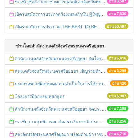
ขอเชิญซื้อสลากกาชาดการกุศลพิเศษจังหวัดพระนครศรีอยุธยา 2560
อ่าน 8,507
เปิดรับสมัครการประกวดร้องเพลงกำนัน ผู้ใหญ่บ้าน ฯลฯ
อ่าน 7,830
เปิดรับสมัครการประกวด THE BEST TO BE NUMBER ONE
อ่าน 50,497
ข่าวโดยสำนักงานคลังจังหวัดพระนครศรีอยุธยา
สำนักงานคลังจังหวัดพระนครศรีอยุธยา จัดโครงการฝึกอบรมเชิงปฏิบัติการ "การจัดซื้อจัดจ้างด้วยวิธีตลาดอิเล็กทรอนิกส์ (e-market)และวิธีประกวดราคาอิเล็กทรอนิกส์ (e-bidding)" ในวันที่ 4 เมษายน 2559 ณ อาคารราชภัฎ 100ปี ชั้น 2 มหาวิทยาลัยราชภัฎพระนครศรีอยุธยา
อ่าน 6,416
สนง.คลังจังหวัดพระนครศรีอยุธยา เชิญร่วมทำบุญตักบาตร วันศุกร์ที่ 12 กันยายน 2557 ณ บริเวณตลาดนัด หลังอาคาร 7 ชั้น ศูนย์ราชการจังหวัดพระนครศรีอยุธยา
อ่าน 3,295
ประกาศขายพัสดุหมดความจำเป็นในการใช้งานของสำนักงานคลังจังหวัดพระนครศรีอยุธยา
อ่าน 420
โครงการฝึกอบรม หลักสูตร
อ่าน 6,807
สำนักงานคลังจังหวัดพระนครศรีอยุธยา จัดประชุมคณะกรรมการพิจารณากิจกรรมทางเศรษฐกิจ GPP ครั้งที่ ๑/๒๕๕๖
อ่าน 7,395
ขอเชิญประชุมพิจารณาจัดสรรเงินรางวัลประจำปีงบประมาณ พ.ศ. 2554
อ่าน 6,256
คลังจังหวัดพระนครศรีอยุธยา พร้อมด้วยข้าราชการสำนักงานคลังจังหวัดพระนครศรีอยุธยา ร่วมพิธีเฉลิมพระเกียรติสมเด็จพระนางเจ้าฯ พระบรมราชินีนาถ เนื่องในโอกาสพระราชพิธีมหามงคลเฉลิมพระชนมพรรษา ๘๑ พรรษา
อ่าน 4,710