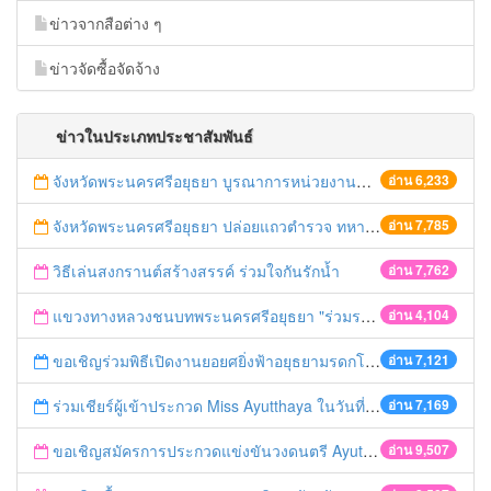
ข่าวจากสือต่าง ๆ
ข่าวจัดซื้อจัดจ้าง
ข่าวในประเภทประชาสัมพันธ์
จังหวัดพระนครศรีอยุธยา บูรณาการหน่วยงานที่เกี่ยวข้อง ลงพื้นที่จัดระเบียบและดำเนินมาตรการตามบทลงโทษสูงสุดกับผู้ประกอบการร้านค้าที่ยังฝ่าฝืนตั้งร้านค้ารุกล้ำเขตพื้นที่ทางหลวง เตรียมความปลอดภัยก่อนเทศกาลสงกรานต์
อ่าน 6,233
จังหวัดพระนครศรีอยุธยา ปล่อยแถวตำรวจ ทหาร ฝ่ายปกครอง กว่า 100 นาย ตรวจเข้มท่ารถสาธารณะ สถานีขนส่งรถโดยสาร วินรถตู้ และสถานีรถไฟ เตรียมรับมือเทศกาลสงกรานต์
อ่าน 7,785
วิธีเล่นสงกรานต์สร้างสรรค์ ร่วมใจกันรักน้ำ
อ่าน 7,762
แขวงทางหลวงชนบทพระนครศรีอยุธยา "ร่วมรณรงค์ ขับช้า เปิดไฟหน้า คาดเข็มขัด" เทศกาลสงกรานต์ ปี 2561
อ่าน 4,104
ขอเชิญร่วมพิธีเปิดงานยอยศยิ่งฟ้าอยุธยามรดกโลก
อ่าน 7,121
ร่วมเชียร์ผู้เข้าประกวด Miss Ayutthaya ในวันที่ 15 ธันวาคม 2560
อ่าน 7,169
ขอเชิญสมัครการประกวดแข่งขันวงดนตรี Ayutthaya battle of the bands
อ่าน 9,507