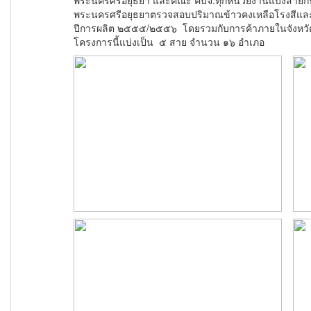
พระนครศรีอยุธยา และคณะ คบจ.ทุกหน่วยงานแบ่งสายกัน ล
พระนครศรีอยุธยาตรวจสอบปริมาณข้าวคงเหลือโรงสีและโ
ปีการผลิต ๒๕๕๕/๒๕๕๖ โดยรวมกับการค้าภายในจังหวัด 
โครงการนี้แบ่งเป็น ๕ สาย จำนวน ๑๖ อำเภอ