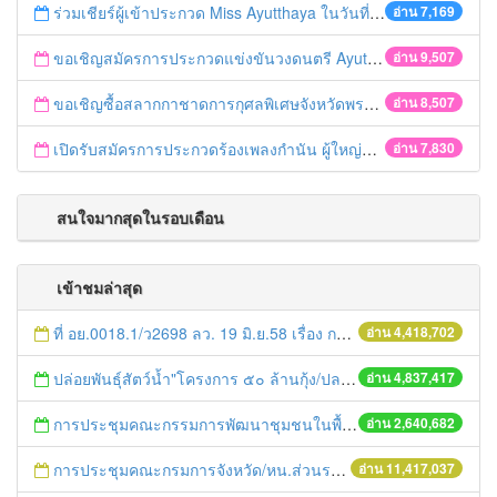
ร่วมเชียร์ผู้เข้าประกวด Miss Ayutthaya ในวันที่ 15 ธันวาคม 2560
อ่าน 7,169
ขอเชิญสมัครการประกวดแข่งขันวงดนตรี Ayutthaya battle of the bands
อ่าน 9,507
ขอเชิญซื้อสลากกาชาดการกุศลพิเศษจังหวัดพระนครศรีอยุธยา 2560
อ่าน 8,507
เปิดรับสมัครการประกวดร้องเพลงกำนัน ผู้ใหญ่บ้าน ฯลฯ
อ่าน 7,830
สนใจมากสุดในรอบเดือน
เข้าชมล่าสุด
ที่ อย.0018.1/ว2698 ลว. 19 มิ.ย.58 เรื่อง การแก้ไขปัญหาหนี้สินให้แก่เกษตรกร
อ่าน 4,418,702
ปล่อยพันธุ์สัตว์น้ำ"โครงการ ๕๐ ล้านกุ้ง/ปลา ฟื้นชีวิตใหม่ให้เจ้าพระยา
อ่าน 4,837,417
การประชุมคณะกรรมการพัฒนาชุมชนในพื้นที่รอบโรงไฟฟ้า (คพรฟ.) ครั้งที่ 2/2558 กองทุนพัฒนาไฟฟ้าบริษัท โรจนะเพาเวอร์ จำกัด
อ่าน 2,640,682
การประชุมคณะกรมการจังหวัด/หน.ส่วนราชการประจำเดือน มิถุนายน 2558
อ่าน 11,417,037