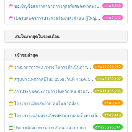
ขอเชิญซื้อสลากกาชาดการกุศลพิเศษจังหวัดพระนครศรีอยุธยา 2560
อ่าน 8,509
เปิดรับสมัครการประกวดร้องเพลงกำนัน ผู้ใหญ่บ้าน ฯลฯ
อ่าน 7,832
สนใจมากสุดในรอบเดือน
เข้าชมล่าสุด
ร่างมาตรการ/แนวทาง ในการดำเนินการประกอบการตรวจราชการแบบบูรณาการ
อ่าน 13,039,042
สรุปข่าวเทศกาลปีใหม่ 2558 /วันที่ 4 ม.ค. 58
อ่าน 3,789,197
การประชุมคณะกรมการจังหวัด/หน.ส่วนราชการประจำเดือน มิถุนายน 2558
อ่าน 11,435,236
โครงการเมืองสะอาด คนในชาติมีสุข
อ่าน 9,491
โครงการเฉลิมพระเกียรติพระบาทสมเด็จพระเจ้าอยู่หัว เนื่องในโอกาสมหามงคลเสด็จเถลิงถวัลยราชสมบัติครบ 70 ปี ฯ
อ่าน 9,419
ประกาศคณะกรรมการเปิดซองสอบราคา
อ่าน 25,996,041