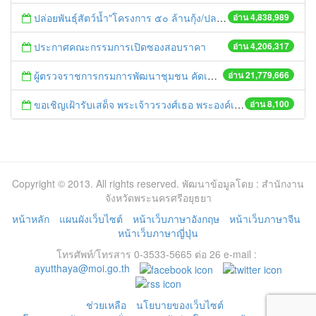
ปล่อยพันธุ์สัตว์น้ำ"โครงการ ๕๐ ล้านกุ้ง/ปลา ฟื้นชีวิตใหม่ให้เจ้าพระยา
อ่าน 4,838,989
ประกาศคณะกรรมการเปิดซองสอบราคา
อ่าน 4,206,317
ผู้ตรวจราชการกรมการพัฒนาชุมชน คัดเลือกข้าราชการและลูกจ้างดีเด่น และหน่วยงานพัฒนาชุมชนใสสะอาด ประจำปี ๒๕๕๔
อ่าน 21,779,666
ขอเชิญเฝ้ารับเสด็จ พระเจ้าวรวงศ์เธอ พระองค์เจ้าโสมสวลี พระวรราชาทินัดดามาตุ
อ่าน 8,100
Copyright © 2013. All rights reserved. พัฒนาข้อมูลโดย : สำนักงาน
จังหวัดพระนครศรีอยุธยา
หน้าหลัก
แผนผังเว็บไซต์
หน้าเว็บภาษาอังกฤษ
หน้าเว็บภาษาจีน
หน้าเว็บภาษาญี่ปุ่น
โทรศัพท์/โทรสาร 0-3533-5665 ต่อ 26 e-mail :
ayutthaya@moi.go.th
ช่วยเหลือ
นโยบายของเว็บไซต์