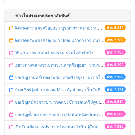
ข่าวในประเภทประชาสัมพันธ์
จังหวัดพระนครศรีอยุธยา บูรณาการหน่วยงานที่เกี่ยวข้อง ลงพื้นที่จัดระเบียบและดำเนินมาตรการตามบทลงโทษสูงสุดกับผู้ประกอบการร้านค้าที่ยังฝ่าฝืนตั้งร้านค้ารุกล้ำเขตพื้นที่ทางหลวง เตรียมความปลอดภัยก่อนเทศกาลสงกรานต์
อ่าน 6,234
จังหวัดพระนครศรีอยุธยา ปล่อยแถวตำรวจ ทหาร ฝ่ายปกครอง กว่า 100 นาย ตรวจเข้มท่ารถสาธารณะ สถานีขนส่งรถโดยสาร วินรถตู้ และสถานีรถไฟ เตรียมรับมือเทศกาลสงกรานต์
อ่าน 7,787
วิธีเล่นสงกรานต์สร้างสรรค์ ร่วมใจกันรักน้ำ
อ่าน 7,765
แขวงทางหลวงชนบทพระนครศรีอยุธยา "ร่วมรณรงค์ ขับช้า เปิดไฟหน้า คาดเข็มขัด" เทศกาลสงกรานต์ ปี 2561
อ่าน 4,104
ขอเชิญร่วมพิธีเปิดงานยอยศยิ่งฟ้าอยุธยามรดกโลก
อ่าน 7,122
ร่วมเชียร์ผู้เข้าประกวด Miss Ayutthaya ในวันที่ 15 ธันวาคม 2560
อ่าน 7,171
ขอเชิญสมัครการประกวดแข่งขันวงดนตรี Ayutthaya battle of the bands
อ่าน 9,510
ขอเชิญซื้อสลากกาชาดการกุศลพิเศษจังหวัดพระนครศรีอยุธยา 2560
อ่าน 8,509
เปิดรับสมัครการประกวดร้องเพลงกำนัน ผู้ใหญ่บ้าน ฯลฯ
อ่าน 7,832