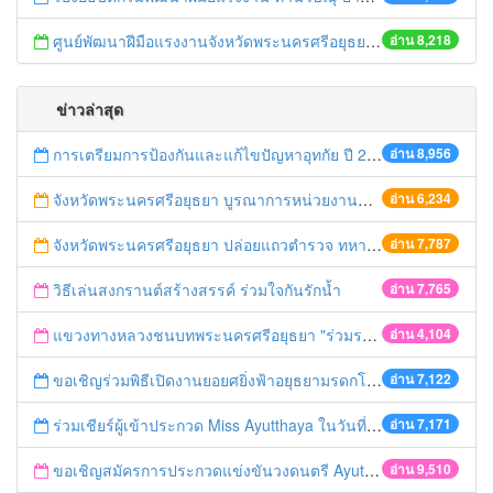
ศูนย์พัฒนาฝีมือแรงงานจังหวัดพระนครศรีอยุธยาจัดฝึกอบรมให้กับพนักงานในสถานประกอบกิจการ
อ่าน 8,218
ข่าวล่าสุด
การเตรียมการป้องกันและแก้ไขปัญหาอุทกัย ปี 2561
อ่าน 8,956
จังหวัดพระนครศรีอยุธยา บูรณาการหน่วยงานที่เกี่ยวข้อง ลงพื้นที่จัดระเบียบและดำเนินมาตรการตามบทลงโทษสูงสุดกับผู้ประกอบการร้านค้าที่ยังฝ่าฝืนตั้งร้านค้ารุกล้ำเขตพื้นที่ทางหลวง เตรียมความปลอดภัยก่อนเทศกาลสงกรานต์
อ่าน 6,234
จังหวัดพระนครศรีอยุธยา ปล่อยแถวตำรวจ ทหาร ฝ่ายปกครอง กว่า 100 นาย ตรวจเข้มท่ารถสาธารณะ สถานีขนส่งรถโดยสาร วินรถตู้ และสถานีรถไฟ เตรียมรับมือเทศกาลสงกรานต์
อ่าน 7,787
วิธีเล่นสงกรานต์สร้างสรรค์ ร่วมใจกันรักน้ำ
อ่าน 7,765
แขวงทางหลวงชนบทพระนครศรีอยุธยา "ร่วมรณรงค์ ขับช้า เปิดไฟหน้า คาดเข็มขัด" เทศกาลสงกรานต์ ปี 2561
อ่าน 4,104
ขอเชิญร่วมพิธีเปิดงานยอยศยิ่งฟ้าอยุธยามรดกโลก
อ่าน 7,122
ร่วมเชียร์ผู้เข้าประกวด Miss Ayutthaya ในวันที่ 15 ธันวาคม 2560
อ่าน 7,171
ขอเชิญสมัครการประกวดแข่งขันวงดนตรี Ayutthaya battle of the bands
อ่าน 9,510