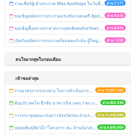
ร่วมเชียร์ผู้เข้าประกวด Miss Ayutthaya ในวันที่ 15 ธันวาคม 2560
อ่าน 7,171
ขอเชิญสมัครการประกวดแข่งขันวงดนตรี Ayutthaya battle of the bands
อ่าน 9,510
ขอเชิญซื้อสลากกาชาดการกุศลพิเศษจังหวัดพระนครศรีอยุธยา 2560
อ่าน 8,510
เปิดรับสมัครการประกวดร้องเพลงกำนัน ผู้ใหญ่บ้าน ฯลฯ
อ่าน 7,832
สนใจมากสุดในรอบเดือน
เข้าชมล่าสุด
ร่างมาตรการ/แนวทาง ในการดำเนินการประกอบการตรวจราชการแบบบูรณาการ
อ่าน 13,057,432
ต้อนรับ พลโท ธีรชัย นาควานิช มทภ.1/ผบ.กกล.รส.ทภ.1 และคณะ ในการตรวจเยี่ยมศูนย์ดำรงธรรมจังหวัดพระนครศรีอยุธยา
อ่าน 862,248
การประชุมคณะกรมการจังหวัด/หน.ส่วนราชการประจำเดือน มิถุนายน 2558
อ่าน 11,445,594
ปล่อยพันธุ์สัตว์น้ำ"โครงการ ๕๐ ล้านกุ้ง/ปลา ฟื้นชีวิตใหม่ให้เจ้าพระยา
อ่าน 4,840,009