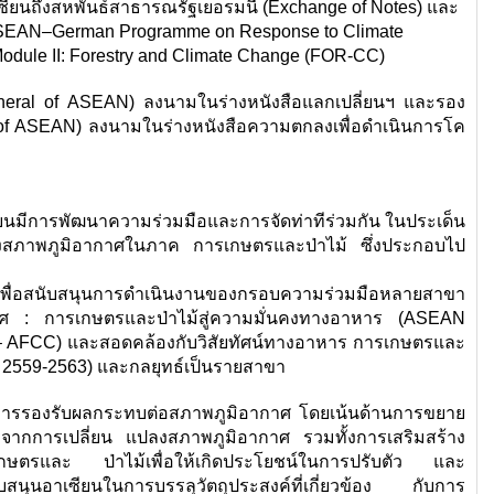
เซียนถึงสหพันธ์สาธารณรัฐเยอรมนี (Exchange of Notes) และ
ASEAN–German Programme on Response to Climate
Module II: Forestry and Climate Change (FOR-CC)
General of ASEAN) ลงนามในร่างหนังสือแลกเปลี่ยนฯ และรอง
 of ASEAN) ลงนามในร่างหนังสือความตกลงเพื่อดำเนินการโค
ียนมีการพัฒนาความร่วมมือและการจัดท่าทีร่วมกัน ในประเด็น
ปลงสภาพภูมิอากาศในภาค การเกษตรและป่าไม้ ซึ่งประกอบไป
งเพื่อสนับสนุนการดำเนินงานของกรอบความร่วมมือหลายสาขา
าศ : การเกษตรและป่าไม้สู่ความมั่นคงทางอาหาร (ASEAN
 – AFCC) และสอดคล้องกับวิสัยทัศน์ทางอาหาร การเกษตรและ
AF 2559-2563) และกลยุทธ์เป็นรายสาขา
นการรองรับผลกระทบต่อสภาพภูมิอากาศ โดยเน้นด้านการขยาย
ากการเปลี่ยน แปลงสภาพภูมิอากาศ รวมทั้งการเสริมสร้าง
รเกษตรและ ป่าไม้เพื่อให้เกิดประโยชน์ในการปรับตัว และ
นุนอาเซียนในการบรรลุวัตถุประสงค์ที่เกี่ยวข้อง กับการ