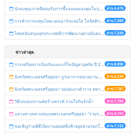
นักลงทุนเกาหลีตอบรับการชี้แจงแผนลงทุนในประเทศไทย
อ่าน 4,478
การค้าการลงทุนไทย-เดนมาร์กแจ่มใส โลจิสติกส์ไทยโดดเด่นในภูมิภาค
อ่าน 7,389
ไทยสนับสนุนทุกประเทศมีการพัฒนาอย่างมั่นคง มั่งคั่ง ยั่งยืน ในการประชุม Boao Forum for Asia
อ่าน 7,239
ข่าวล่าสุด
การเตรียมการป้องกันและแก้ไขปัญหาอุทกัย ปี 2561
อ่าน 8,956
จังหวัดพระนครศรีอยุธยา บูรณาการหน่วยงานที่เกี่ยวข้อง ลงพื้นที่จัดระเบียบและดำเนินมาตรการตามบทลงโทษสูงสุดกับผู้ประกอบการร้านค้าที่ยังฝ่าฝืนตั้งร้านค้ารุกล้ำเขตพื้นที่ทางหลวง เตรียมความปลอดภัยก่อนเทศกาลสงกรานต์
อ่าน 6,238
จังหวัดพระนครศรีอยุธยา ปล่อยแถวตำรวจ ทหาร ฝ่ายปกครอง กว่า 100 นาย ตรวจเข้มท่ารถสาธารณะ สถานีขนส่งรถโดยสาร วินรถตู้ และสถานีรถไฟ เตรียมรับมือเทศกาลสงกรานต์
อ่าน 7,787
วิธีเล่นสงกรานต์สร้างสรรค์ ร่วมใจกันรักน้ำ
อ่าน 7,765
แขวงทางหลวงชนบทพระนครศรีอยุธยา "ร่วมรณรงค์ ขับช้า เปิดไฟหน้า คาดเข็มขัด" เทศกาลสงกรานต์ ปี 2561
อ่าน 4,104
ขอเชิญร่วมพิธีเปิดงานยอยศยิ่งฟ้าอยุธยามรดกโลก
อ่าน 7,122