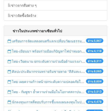
ข่าวจากสือต่าง ๆ
ข่าวจัดซื้อจัดจ้าง
ข่าวในประเภทข่าวอาเซียนทั่วไป
เตรียมการจัดแสดงดนตรีแลกเปลี่ยนวัฒนธรรมไทย-บรูไนฯ "อาไล พาเพลิน”
อ่าน 5,967
ไทย-เมียนมา พร้อมร่วมมือแก้ปัญหาไฟป่าหมอกควัน เตรียมพร้อมเปิดช่องทางห้วยต้นนุ่นเป็นด่านถาวร
อ่าน 4,118
ไทย-เวียดนาม ยกระดับความร่วมมือด้านแรงงานระหว่างประเทศสู่การพัฒนาที่ยั่งยืน
อ่าน 8,311
ศิลปะประติมากรรมทรายริมชายหาด “สีสันทะเลชุมพร สู่อาเซียน”
อ่าน 8,065
ไทย เผยความก้าวหน้ายกระดับความปลอดภัยในการทำงานสู่มาตรฐานสากล
อ่าน 8,604
ไทย - กัมพูชา ย้ำความร่วมมือในโอกาสสถาปนาความสัมพันธ์ทางการทูตครบรอบ 65 ปี
อ่าน 5,513
นักลงทุนเกาหลีตอบรับการชี้แจงแผนลงทุนในประเทศไทย
อ่าน 4,478