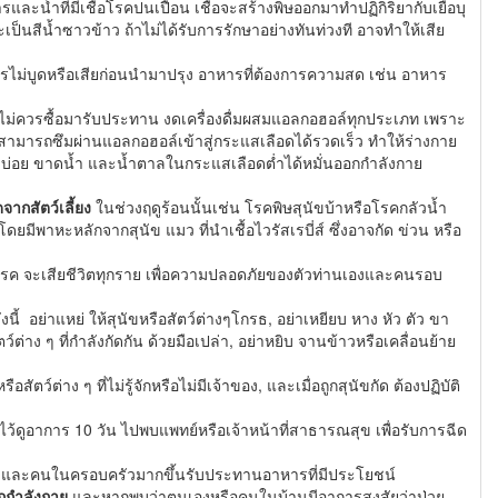
และน้ำที่มีเชื้อโรคปนเปื้อน เชื้อจะสร้างพิษออกมาทำปฏิกิริยากับเยื่อบุ
เป็นสีน้ำซาวข้าว ถ้าไม่ได้รับการรักษาอย่างทันท่วงที อาจทำให้เสีย
รไม่บูดหรือเสียก่อนนำมาปรุง อาหารที่ต้องการความสด เช่น อาหาร
ไม่ควรซื้อมารับประทาน งดเครื่องดื่มผสมแอลกอฮอล์ทุกประเภท เพราะ
สามารถซึมผ่านแอลกอฮอล์เข้าสู่กระแสเลือดได้รวดเร็ว ทำให้ร่างกาย
วะบ่อย ขาดน้ำ และน้ำตาลในกระแสเลือดต่ำได้หมั่นออกกำลังกาย
ดจากสัตว์เลี้ยง
ในช่วงฤดูร้อนนั้นเช่น โรคพิษสุนัขบ้าหรือโรคกลัวน้ำ
 โดยมีพาหะหลักจากสุนัข แมว ที่นำเชื้อไวรัสเรบี่ส์ ซึ่งอาจกัด ข่วน หรือ
ของโรค จะเสียชีวิตทุกราย เพื่อความปลอดภัยของตัวท่านเองและคนรอบ
ี้ อย่าแหย่ ให้สุนัขหรือสัตว์ต่างๆโกรธ, อย่าเหยียบ หาง หัว ตัว ขา
ว์ต่าง ๆ ที่กำลังกัดกัน ด้วยมือเปล่า, อย่าหยิบ จานข้าวหรือเคลื่อนย้าย
อสัตว์ต่าง ๆ ที่ไม่รู้จักหรือไม่มีเจ้าของ, และเมื่อถูกสุนัขกัด ต้องปฏิบัติ
์ไว้ดูอาการ 10 วัน ไปพบแพทย์หรือเจ้าหน้าที่สาธารณสุข เพื่อรับการฉีด
ิษสุนัขบ้าที่ถูกต้อง
องและคนในครอบครัวมากขึ้นรับประทานอาหารที่มีประโยชน์
กกําลังกาย
และหากพบว่าตนเองหรือคนในบ้านมีอาการสงสัยว่าป่วย