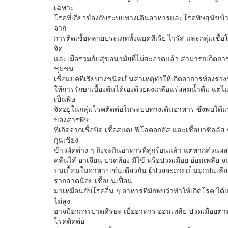
เฉพาะ
โรคที่เกี่ยวข้องกับระบบทางเดินอาหารและโรคพิษสุนัขบ้า ซึ่
จาก
การติดเชื้อหลายประเภททั้งแบคทีเรีย ไวรัส และกลุ่มเชื้อโ
จัด
และเมื่อรวมกับสุขอนามัยที่ไม่สะอาดแล้ว สามารถเกิดการ
ชุมชน
เชื้อแบคทีเรียบางชนิดเป็นสาเหตุทำให้เกิดอาการท้องร่
ให้การรักษาเบื้องต้นได้เองด้วยผงเกลือแร่ผสมน้ำดื่ม แ
เป็นพิษ
จัดอยู่ในกลุ่มโรคติดต่อในระบบทางเดินอาหาร ซึ่งพบได้
ของสารพิษ
ที่เกิดจากเชื้อบิด เชื้อสแตปฟีโลคอกคัส และเชื้อบาซิลล
กุนเชียง
ข้าวผัดต่าง ๆ ถึงจะกินอาหารที่สุกร้อนแล้ว แต่หากส่วนผ
คลื่นไส้ อาเจียน ปวดท้อง มีไข้ หรือปวดเมื่อย อ่อนเพลีย
ปนเปื้อนในอาหารเช่นเดียวกัน ผู้ป่วยจะถ่ายเป็นมูกปนเลือด
รากสาดน้อย เชื้อปนเปื้อน
มาเหมือนกับโรคอื่น ๆ อาหารที่มักพบว่าทำให้เกิดโรค ได้แก
ไม่สูง
อาจมีอาการปวดศีรษะ เบื่ออาหาร อ่อนเพลีย ปวดเมื่อยตา
โรคติดต่อ