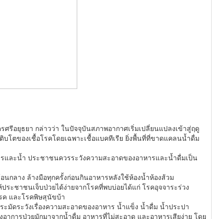
รีอยุธยา กล่าวว่า ในปัจจุบันสภาพอากาศเริ่มเปลี่ยนแปลงเข้าสู่ฤดู
บโตของเชื้อโรคโดยเฉพาะเชื้อแบคทีเรีย ยิ่งพื้นที่ที่ขาดแคลนน้ำดื่ม
าหารและน้ำ ประชาชนควรระวังความสะอาดของอาหารและน้ำดื่มเป็น
้ช้อนกลาง ล้างมือทุกครั้งก่อนกินอาหารหลังใช้ห้องน้ำห้องส้วม
ประชาชนเจ็บป่วยได้ง่ายจากโรคที่พบบ่อยได้แก่ โรคอุจจาระร่วง
ฟอยด์ โรคอหิวาตกโรค และโรคพิษสุนัขบ้า
วรระมัดระวังเรื่องความสะอาดของอาหาร น้ำแข็ง น้ำดื่ม น้ำประปา
งอาการป่วยมักมาจากน้ำดื่ม อาหารที่ไม่สะอาด และอาหารเสียง่าย โดย