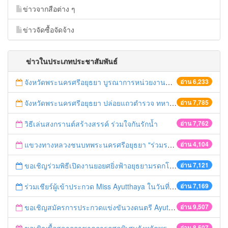
ข่าวจากสือต่าง ๆ
ข่าวจัดซื้อจัดจ้าง
ข่าวในประเภทประชาสัมพันธ์
จังหวัดพระนครศรีอยุธยา บูรณาการหน่วยงานที่เกี่ยวข้อง ลงพื้นที่จัดระเบียบและดำเนินมาตรการตามบทลงโทษสูงสุดกับผู้ประกอบการร้านค้าที่ยังฝ่าฝืนตั้งร้านค้ารุกล้ำเขตพื้นที่ทางหลวง เตรียมความปลอดภัยก่อนเทศกาลสงกรานต์
อ่าน 6,233
จังหวัดพระนครศรีอยุธยา ปล่อยแถวตำรวจ ทหาร ฝ่ายปกครอง กว่า 100 นาย ตรวจเข้มท่ารถสาธารณะ สถานีขนส่งรถโดยสาร วินรถตู้ และสถานีรถไฟ เตรียมรับมือเทศกาลสงกรานต์
อ่าน 7,785
วิธีเล่นสงกรานต์สร้างสรรค์ ร่วมใจกันรักน้ำ
อ่าน 7,762
แขวงทางหลวงชนบทพระนครศรีอยุธยา "ร่วมรณรงค์ ขับช้า เปิดไฟหน้า คาดเข็มขัด" เทศกาลสงกรานต์ ปี 2561
อ่าน 4,104
ขอเชิญร่วมพิธีเปิดงานยอยศยิ่งฟ้าอยุธยามรดกโลก
อ่าน 7,121
ร่วมเชียร์ผู้เข้าประกวด Miss Ayutthaya ในวันที่ 15 ธันวาคม 2560
อ่าน 7,169
ขอเชิญสมัครการประกวดแข่งขันวงดนตรี Ayutthaya battle of the bands
อ่าน 9,507
อ่าน 8,507