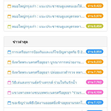
หมอใหญ่กรุงเก่า : แนะประชาชนดูแลตนเองให้ห่างไกลวัณโรค
อ่าน 9,422
หมอใหญ่กรุงเก่า : แนะประชาชนดูแลบุตรหลาน ป้องกันเด็กจมน้ำตายในช่วงฤดูร้อน
อ่าน 5,974
หมอใหญ่กรุงเก่า : แนะประชาชนดูแลบุตรหลาน ป้องกันเด็กจมน้ำตายในช่วงฤดูร้อน
อ่าน 6,454
ข่าวล่าสุด
การเตรียมการป้องกันและแก้ไขปัญหาอุทกัย ปี 2561
อ่าน 8,954
จังหวัดพระนครศรีอยุธยา บูรณาการหน่วยงานที่เกี่ยวข้อง ลงพื้นที่จัดระเบียบและดำเนินมาตรการตามบทลงโทษสูงสุดกับผู้ประกอบการร้านค้าที่ยังฝ่าฝืนตั้งร้านค้ารุกล้ำเขตพื้นที่ทางหลวง เตรียมความปลอดภัยก่อนเทศกาลสงกรานต์
อ่าน 6,233
จังหวัดพระนครศรีอยุธยา ปล่อยแถวตำรวจ ทหาร ฝ่ายปกครอง กว่า 100 นาย ตรวจเข้มท่ารถสาธารณะ สถานีขนส่งรถโดยสาร วินรถตู้ และสถานีรถไฟ เตรียมรับมือเทศกาลสงกรานต์
อ่าน 7,785
วิธีเล่นสงกรานต์สร้างสรรค์ ร่วมใจกันรักน้ำ
อ่าน 7,762
แขวงทางหลวงชนบทพระนครศรีอยุธยา "ร่วมรณรงค์ ขับช้า เปิดไฟหน้า คาดเข็มขัด" เทศกาลสงกรานต์ ปี 2561
อ่าน 4,104
ขอเชิญร่วมพิธีเปิดงานยอยศยิ่งฟ้าอยุธยามรดกโลก
อ่าน 7,121