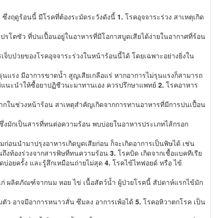
งฤดูร้อนนี้ มีโรคที่ต้องระมัดระวังดังนี้
1.
โรคอุจจาระร่วง สาเหตุเกิด
ปรโตซัว ที่ปนเปื้อนอยู่ในอาหารที่มีโอกาสบูดเสียได้ง่ายในอากาศที่ร้อน
เจ็บป่วยของโรคอุจจาระร่วงในหน้าร้อนนี้ได้ โดยเฉพาะอย่างยิ่งใน
วงรุนแรง มีอาการขาดน้ำ สูญเสียเกลือแร่ หากอาการไม่รุนแรงก็สามารถ
ต่ไม่แนะนำให้ซื้อยาปฏิชีวนะมาทานเอง ควรปรึกษาแพทย์
2.
โรคอาหาร
มากในช่วงหน้าร้อน สาเหตุสำคัญเกิดจากการทานอาหารที่มีการปนเปื้อน
ัส ซึ่งมักเป็นสารที่ทนต่อความร้อน พบบ่อยในอาหารประเภทไส้กรอก
สมก่อนนำมาปรุงอาหารเกิดบูดเสียก่อน ก็จะเกิดอาการเป็นพิษได้ เช่น
 จนถึงท้องร่วงจากสารพิษที่ทนความร้อน
3.
โรคบิด เกิดจากเชื้อแบคทีเรีย
บ่อยครั้ง และรู้สึกเหมือนถ่ายไม่สุด
4.
โรคไข้ไทฟอยด์ หรือ ไข้
่ ผลิตภัณฑ์จากนม หอย ไข่ เนื้อสัตว์น้ำ ผู้ป่วยโรคนี้ สัปดาห์แรกไข้มัก
มตัว อาจมีอาการหนาวสั่น ซึมลง อาการเพ้อได้
5.
โรคอหิวาตกโรค เป็น