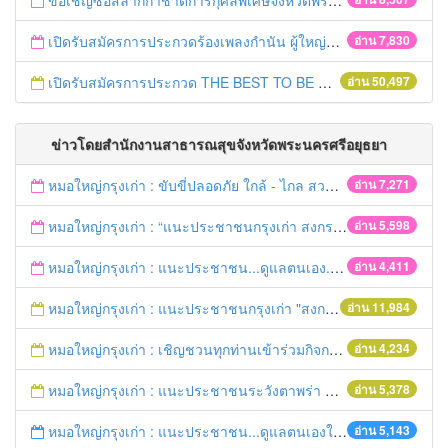
ขอเชิญซื้อสลากกาชาดการกุศลพิเศษจังหวัดพระนครศรีอยุธยา 2560
เปิดรับสมัครการประกวดร้องเพลงกำนัน ผู้ใหญ่บ้าน ฯลฯ
อ่าน 7,830
เปิดรับสมัครการประกวด THE BEST TO BE NUMBER ONE
อ่าน 50,497
ข่าวโดยสำนักงานสาธารณสุขจังหวัดพระนครศรีอยุธยา
หมอใหญ่กรุงเก่า : ขับขี่ปลอดภัย ใกล้ - ไกล สวมหมวกนิรภัย
อ่าน 7,271
หมอใหญ่กรุงเก่า : “แนะประชาชนกรุงเก่า สงกรานต์ร่วมขับขี่ปลอดภัย
อ่าน 5,598
หมอใหญ่กรุงเก่า : แนะประชาชน...ดูแลตนเอง...“รับมือภัยแล้ง”
อ่าน 4,411
หมอใหญ่กรุงเก่า : แนะประชาชนกรุงเก่า "สงกรานต์ขับขี่ปลอดภัย"
อ่าน 11,984
หมอใหญ่กรุงเก่า : เชิญชวนทุกท่านเข้าร่วมกิจกรรมวิ่งเพื่อสุขภาพ 7เมษายนนี้ 5โมงเย็น
อ่าน 4,234
หมอใหญ่กรุงเก่า : แนะประชาชนระวังตาพร่า ปวดศีรษะ ชาครึ่งซีก เสี่ยงอัมพฤกษ์ อัมพาต
อ่าน 5,378
หมอใหญ่กรุงเก่า : แนะประชาชน...ดูแลตนเองให้ห่างไกลโรค...ในช่วงฤดูร้อน
อ่าน 5,143