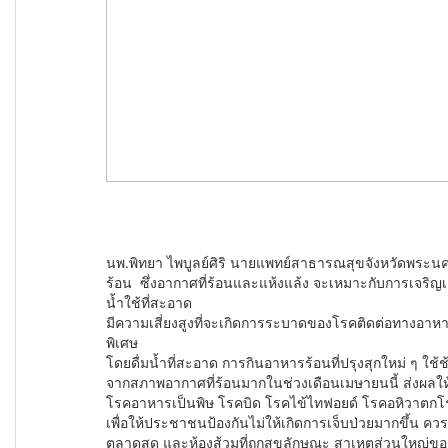
นพ.พิทยา ไพบูลย์ศิริ นายแพทย์สาธารณสุขจังหวัดพระนครศ
ร้อน ซึ่งอากาศที่ร้อนและแห้งแล้ง จะเหมาะกับการเจริญเติ
น้ำใช้ที่สะอาด
มีความเสี่ยงสูงที่จะเกิดการระบาดของโรคติดต่อทางอ
พิเศษ
โดยดื่มน้ำที่สะอาด การกินอาหารร้อนที่ปรุงสุกใหม่ ๆ ใช
จากสภาพอากาศที่ร้อนมากในช่วงเดือนเมษายนนี้ ส่งผลให้
โรคอาหารเป็นพิษ โรคบิด โรคไข้ไท
เพื่อให้ประชาชนป้องกันไม่ให้เกิดการเจ็บป่วยมากขึ้น ค
ตลาดสด และห้องส้วมที่ถูกสุขลักษณะ สาเหตุส่วนใหญ่ขอ