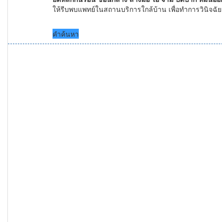
ให้รีบพบแพทย์ในสถานบริการใกล้บ้าน เพื่อทําการวินิจฉั
คำค้นหา