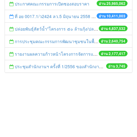
ประกาศคณะกรรมการเปิดซองสอบราคา
อ่าน 25,985,062
ที่ อย 0017.1/ว2424 ลว.5 มิถุนายน 2558 เรื่อง แจ้งกำหนดตรวจประเมินและให้คะแนนหน่วยงานที่สมัครเข้าร่วมโครงการพัฒนาหน่วยงานต้นแบบในการจัดตั้งศูนย์ข้อมูลข่าวสารของราชการฯ ประจำปีงบประมาณ พ.ศ. 2558
อ่าน 10,411,003
ปล่อยพันธุ์สัตว์น้ำ"โครงการ ๕๐ ล้านกุ้ง/ปลา ฟื้นชีวิตใหม่ให้เจ้าพระยา
อ่าน 4,837,532
การประชุมคณะกรรมการพัฒนาชุมชนในพื้นที่รอบโรงไฟฟ้า (คพรฟ.) ครั้งที่ 2/2558 กองทุนพัฒนาไฟฟ้าบริษัท โรจนะเพาเวอร์ จำกัด
อ่าน 2,640,754
รายงานผลความก้าวหน้าโครงการจัดการแก้ไขปัญหาขยะ สัปดาห์ที่ 9/2558
อ่าน 2,177,417
ประชุมสำนักงานฯ ครั้งที่ 1/2556 ของสำนักงานโยธาธิการและผังเมืองจังหวัดพระนครศรีอยุธยา
อ่าน 3,745