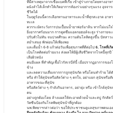
ที่มีสาเหตุมาจากเชื้อแบคทีเรีย เข้าสู่ร่างกายโดยทางอาหาร
ผนังลำไส้เล็กทำให้เกิดอาการท้องร่วงอย่างรุนแรง อุจจาระ
ชีวิตได้
ในฤดูร้อนนี้ควรเลือกทานอาหารและน้ำที่สุกสะอาด อาหา
ทะเล
ควรระมัดระวังการปนเปื้อนน้ำยาฟอร์มาลิน หากไม่แน่ใจ
ยิ่งอากาศร้อนมาก การดูดซึมแอลกอฮอล์จะสูง ร่างกายจะ
ปรับตัวไม่ทัน จนปวดศีรษะ ความดันโลหิตสูงขึ้น ปัสสา
สม่ำเสมอ พักผ่อนให้เพียงพอ
และดื่มน้ำ 6-8 แก้วต่อวันเพื่อสุขภาพที่ดีต่อไป
6.
โรคที่เกิ
เป็นโรคติดต่อร้ายแรง ส่งผลให้มีผู้เสียชีวิตจากโรคนี้ทุกปี
เลียผิวหนัง
คนมีแผล ที่สำคัญเชื้อไวรัสเรบี่ส์นี้ เมื่อปรากฏอาการ
ข้าง
และลดความเสี่ยงจากการถูกสุนัขกัด หรือโดนทำร้าย ได้ดังน
หรือ ทำให้สุนัขหรือสัตว์ต่าง ๆ ตกใจ, อย่าแยก สุนัขหรือสัต
อาหารขณะที่สุนัข
หรือสัตว์ต่าง ๆ กำลังกินอาหาร, อย่ายุ่ง หรือ เข้าใกล้สุนัขหรื
ตน
อย่างถูกต้องโดย ล้างแผลให้สะอาดด้วยน้ำและสบู่ กักสัตว
วัคซีนป้องกันโรคพ
นพ.พิทยาฯกล่าวต่อว่า ขอให้ประชาชนดูแลสุขภาพตนเ
ยึดหลักกินร้อน ช้อนกลาง ล้างมือ ไอ จาม ปิดปาก หมั่นออ