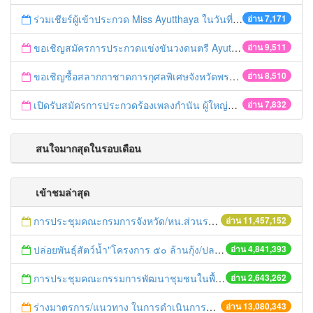
ร่วมเชียร์ผู้เข้าประกวด Miss Ayutthaya ในวันที่ 15 ธันวาคม 2560
อ่าน 7,171
ขอเชิญสมัครการประกวดแข่งขันวงดนตรี Ayutthaya battle of the bands
อ่าน 9,511
ขอเชิญซื้อสลากกาชาดการกุศลพิเศษจังหวัดพระนครศรีอยุธยา 2560
อ่าน 8,510
เปิดรับสมัครการประกวดร้องเพลงกำนัน ผู้ใหญ่บ้าน ฯลฯ
อ่าน 7,832
สนใจมากสุดในรอบเดือน
เข้าชมล่าสุด
การประชุมคณะกรมการจังหวัด/หน.ส่วนราชการประจำเดือน มิถุนายน 2558
อ่าน 11,457,152
ปล่อยพันธุ์สัตว์น้ำ"โครงการ ๕๐ ล้านกุ้ง/ปลา ฟื้นชีวิตใหม่ให้เจ้าพระยา
อ่าน 4,841,393
การประชุมคณะกรรมการพัฒนาชุมชนในพื้นที่รอบโรงไฟฟ้า (คพรฟ.) ครั้งที่ 2/2558 กองทุนพัฒนาไฟฟ้าบริษัท โรจนะเพาเวอร์ จำกัด
อ่าน 2,643,262
ร่างมาตรการ/แนวทาง ในการดำเนินการประกอบการตรวจราชการแบบบูรณาการ
อ่าน 13,080,343