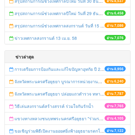
สรุปสถานการณ์ช่วงเทศกาลปีใหม่ วันที่ 30 ธันวาคม 2558
อ่าน 8,537
สรุปสถานการณ์ช่วงเทศกาลปีใหม่ วันที่ 29 ธันวาคม 2558
อ่าน 6,458
สรุปสถานการณ์ช่วงเทศกาลสงกรานต์ วันที่ 15 เมษายน 2558
อ่าน 7,086
ข่าวเทศกาลสงกรานต์ 13 เม.ย. 58
อ่าน 7,076
ข่าวล่าสุด
การเตรียมการป้องกันและแก้ไขปัญหาอุทกัย ปี 2561
อ่าน 8,956
จังหวัดพระนครศรีอยุธยา บูรณาการหน่วยงานที่เกี่ยวข้อง ลงพื้นที่จัดระเบียบและดำเนินมาตรการตามบทลงโทษสูงสุดกับผู้ประกอบการร้านค้าที่ยังฝ่าฝืนตั้งร้านค้ารุกล้ำเขตพื้นที่ทางหลวง เตรียมความปลอดภัยก่อนเทศกาลสงกรานต์
อ่าน 6,240
จังหวัดพระนครศรีอยุธยา ปล่อยแถวตำรวจ ทหาร ฝ่ายปกครอง กว่า 100 นาย ตรวจเข้มท่ารถสาธารณะ สถานีขนส่งรถโดยสาร วินรถตู้ และสถานีรถไฟ เตรียมรับมือเทศกาลสงกรานต์
อ่าน 7,787
วิธีเล่นสงกรานต์สร้างสรรค์ ร่วมใจกันรักน้ำ
อ่าน 7,765
แขวงทางหลวงชนบทพระนครศรีอยุธยา "ร่วมรณรงค์ ขับช้า เปิดไฟหน้า คาดเข็มขัด" เทศกาลสงกรานต์ ปี 2561
อ่าน 4,105
ขอเชิญร่วมพิธีเปิดงานยอยศยิ่งฟ้าอยุธยามรดกโลก
อ่าน 7,122