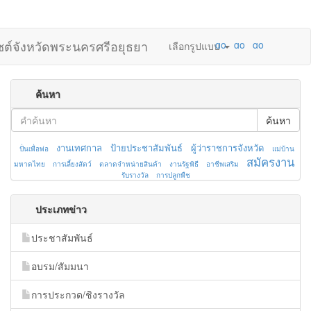
ไซต์จังหวัดพระนครศรีอยุธยา
เลือกรูปแบบ
ค้นหา
ค้นหา
งานเทศกาล
ป้ายประชาสัมพันธ์
ผู้ว่าราชการจังหวัด
ปั่นเพื่อพ่อ
แม่บ้าน
สมัครงาน
มหาดไทย
การเลี้ยงสัตว์
ตลาดจำหน่ายสินค้า
งานรัฐพิธี
อาชีพเสริม
รับรางวัล
การปลูกพืช
ประเภทข่าว
ประชาสัมพันธ์
อบรม/สัมมนา
การประกวด/ชิงรางวัล