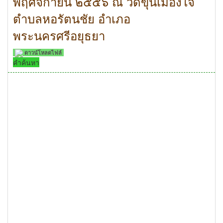
พฤศจิกายน ๒๕๕๖ ณ วัดขุนเมืองใจ
ตำบลหอรัตนชัย อำเภอ
พระนครศรีอยุธยา
ดาวน์โหลดไฟล์
คำค้นหา