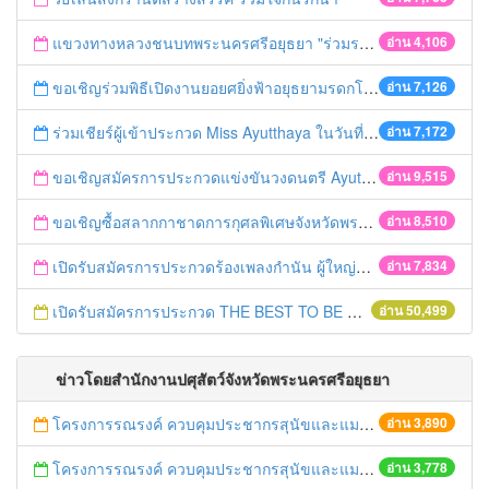
แขวงทางหลวงชนบทพระนครศรีอยุธยา "ร่วมรณรงค์ ขับช้า เปิดไฟหน้า คาดเข็มขัด" เทศกาลสงกรานต์ ปี 2561
อ่าน 4,106
ขอเชิญร่วมพิธีเปิดงานยอยศยิ่งฟ้าอยุธยามรดกโลก
อ่าน 7,126
ร่วมเชียร์ผู้เข้าประกวด Miss Ayutthaya ในวันที่ 15 ธันวาคม 2560
อ่าน 7,172
ขอเชิญสมัครการประกวดแข่งขันวงดนตรี Ayutthaya battle of the bands
อ่าน 9,515
ขอเชิญซื้อสลากกาชาดการกุศลพิเศษจังหวัดพระนครศรีอยุธยา 2560
อ่าน 8,510
เปิดรับสมัครการประกวดร้องเพลงกำนัน ผู้ใหญ่บ้าน ฯลฯ
อ่าน 7,834
เปิดรับสมัครการประกวด THE BEST TO BE NUMBER ONE
อ่าน 50,499
ข่าวโดยสำนักงานปศุสัตว์จังหวัดพระนครศรีอยุธยา
โครงการรณรงค์ ควบคุมประชากรสุนัขและแมว เพื่อลดอุบัติการณ์เกิดโรคพิษสุนัขบ้า ครั้งที่ 12/59
อ่าน 3,890
โครงการรณรงค์ ควบคุมประชากรสุนัขและแมว เพื่อลดอุบัติการณ์เกิดโรคพิษสุนัขบ้า ครั้งที่ 11/59
อ่าน 3,778