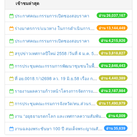
เข้าชมล่าสุด
ประกาศคณะกรรมการเปิดซองสอบราคา
อ่าน 26,037,167
ร่างมาตรการ/แนวทาง ในการดำเนินการประกอบการตรวจราชการแบบบูรณาการ
อ่าน 13,144,449
ประกาศคณะกรรมการเปิดซองสอบราคา
อ่าน 4,215,926
สรุปข่าวเทศกาลปีใหม่ 2558 /วันที่ 4 ม.ค. 58
อ่าน 3,818,827
การประชุมคณะกรรมการพัฒนาชุมชนในพื้นที่รอบโรงไฟฟ้า (คพรฟ.) ครั้งที่ 2/2558 กองทุนพัฒนาไฟฟ้าบริษัท โรจนะเพาเวอร์ จำกัด
อ่าน 2,646,443
ที่ อย.0018.1/ว2698 ลว. 19 มิ.ย.58 เรื่อง การแก้ไขปัญหาหนี้สินให้แก่เกษตรกร
อ่าน 4,440,389
รายงานผลความก้าวหน้าโครงการจัดการแก้ไขปัญหาขยะ สัปดาห์ที่ 9/2558
อ่าน 2,187,984
การประชุมคณะกรมการจังหวัด/หน.ส่วนราชการประจำเดือน มิถุนายน 2558
อ่าน 11,490,979
งาน “อยุธยามรดกโลก และเทศกาลความสัมพันธ์ ไทย – ญี่ปุ่น” ๑ - ๔ กันยายน ๒๕๕๔
อ่าน 4,009
งานฉลองพระชันษา 100 ปี สมเด็จพระญาณสังวร สมเด็จพระสังฆราช สกลมหาสังฆปริณายก 3 ตุลาคม 2556
อ่าน 35,639