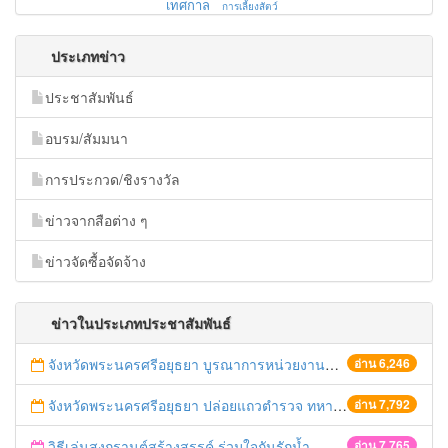
เทศกาล
การเลี้ยงสัตว์
ประเภทข่าว
ประชาสัมพันธ์
อบรม/สัมมนา
การประกวด/ชิงรางวัล
ข่าวจากสือต่าง ๆ
ข่าวจัดซื้อจัดจ้าง
ข่าวในประเภทประชาสัมพันธ์
จังหวัดพระนครศรีอยุธยา บูรณาการหน่วยงานที่เกี่ยวข้อง ลงพื้นที่จัดระเบียบและดำเนินมาตรการตามบทลงโทษสูงสุดกับผู้ประกอบการร้านค้าที่ยังฝ่าฝืนตั้งร้านค้ารุกล้ำเขตพื้นที่ทางหลวง เตรียมความปลอดภัยก่อนเทศกาลสงกรานต์
อ่าน 6,246
จังหวัดพระนครศรีอยุธยา ปล่อยแถวตำรวจ ทหาร ฝ่ายปกครอง กว่า 100 นาย ตรวจเข้มท่ารถสาธารณะ สถานีขนส่งรถโดยสาร วินรถตู้ และสถานีรถไฟ เตรียมรับมือเทศกาลสงกรานต์
อ่าน 7,792
วิธีเล่นสงกรานต์สร้างสรรค์ ร่วมใจกันรักน้ำ
อ่าน 7,765