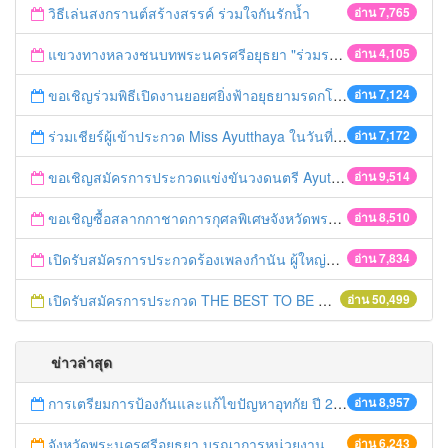
วิธีเล่นสงกรานต์สร้างสรรค์ ร่วมใจกันรักน้ำ
อ่าน 7,765
แขวงทางหลวงชนบทพระนครศรีอยุธยา "ร่วมรณรงค์ ขับช้า เปิดไฟหน้า คาดเข็มขัด" เทศกาลสงกรานต์ ปี 2561
อ่าน 4,105
ขอเชิญร่วมพิธีเปิดงานยอยศยิ่งฟ้าอยุธยามรดกโลก
อ่าน 7,124
ร่วมเชียร์ผู้เข้าประกวด Miss Ayutthaya ในวันที่ 15 ธันวาคม 2560
อ่าน 7,172
ขอเชิญสมัครการประกวดแข่งขันวงดนตรี Ayutthaya battle of the bands
อ่าน 9,514
ขอเชิญซื้อสลากกาชาดการกุศลพิเศษจังหวัดพระนครศรีอยุธยา 2560
อ่าน 8,510
เปิดรับสมัครการประกวดร้องเพลงกำนัน ผู้ใหญ่บ้าน ฯลฯ
อ่าน 7,834
เปิดรับสมัครการประกวด THE BEST TO BE NUMBER ONE
อ่าน 50,499
ข่าวล่าสุด
การเตรียมการป้องกันและแก้ไขปัญหาอุทกัย ปี 2561
อ่าน 8,957
จังหวัดพระนครศรีอยุธยา บูรณาการหน่วยงานที่เกี่ยวข้อง ลงพื้นที่จัดระเบียบและดำเนินมาตรการตามบทลงโทษสูงสุดกับผู้ประกอบการร้านค้าที่ยังฝ่าฝืนตั้งร้านค้ารุกล้ำเขตพื้นที่ทางหลวง เตรียมความปลอดภัยก่อนเทศกาลสงกรานต์
อ่าน 6,243