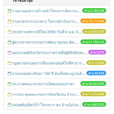
เข้าชมล่าสุด
รายงานผลความก้าวหน้าโครงการจัดการแก้ไขปัญหาขยะ สัปดาห์ที่ 9/2558
อ่าน 2,186,008
ร่างมาตรการ/แนวทาง ในการดำเนินการประกอบการตรวจราชการแบบบูรณาการ
อ่าน 13,114,290
สรุปข่าวเทศกาลปีใหม่ 2558 /วันที่ 4 ม.ค. 58
อ่าน 3,810,247
ผู้ตรวจราชการกรมการพัฒนาชุมชน คัดเลือกข้าราชการและลูกจ้างดีเด่น และหน่วยงานพัฒนาชุมชนใสสะอาด ประจำปี ๒๕๕๔
อ่าน 21,788,310
คุมประพฤติจังหวัดฯประกาศรายชื่อผู้มีสิทธิสอบสัมภาษณ์ เจ้าพนักงานราชการ
อ่าน 3,073
กฎหมายควบคุมการดื่มแอลกอฮอล์ในที่สาธารณะของสิงคโปร์
อ่าน 10,056
งานฉลองพระชันษา 100 ปี สมเด็จพระญาณสังวร สมเด็จพระสังฆราช สกลมหาสังฆปริณายก 3 ตุลาคม 2556
อ่าน 35,635
ประกาศคณะกรรมการเปิดซองสอบราคา
อ่าน 26,024,630
การประชุมคณะกรมการจังหวัด/หน.ส่วนราชการประจำเดือน มิถุนายน 2558
อ่าน 11,474,585
ปล่อยพันธุ์สัตว์น้ำ"โครงการ ๕๐ ล้านกุ้ง/ปลา ฟื้นชีวิตใหม่ให้เจ้าพระยา
อ่าน 4,843,523