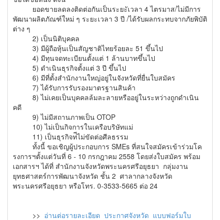
ยอดขายลดลงติดต่อกันเป็นระยะัเวลา 4 ไตรมาส/ไม่มีการ
พัฒนาผลิตภัณฑ์ใหม่ ๆ ระยะเวลา 3 ปี /ได้รับผลกระทบจากภัยพิบัติ
ต่าง ๆ
2) เป็นนิติบุคคล
3) มีผู้ถือหุ้นเป็นสัญชาติไทยร้อยละ 51 ขึ้นไป
4) มีทุนจดทะเบียนตั้งแต่ 1 ล้านบาทขึ้นไป
5) ดำเนินธุรกิจตั้งแต่ 3 ปี ขึ้นไป
6) มีที่ตั้งสำนักงานใหญ่อยู่ในจังหวัดที่ยื่นใบสมัคร
7) ได้รับการรับรองมาตรฐานสินค้า
8) ไม่เคยเป็นบุคคลล้มละลายหรืออยู่ในระหว่างถูกดำเนิน
คดี
9) ไม่มีสถานภาพเป็น OTOP
10) ไม่เป็นกิจการในเครือบริษัทแม่
11) เป็นธุรกิจท่ีไม่ขัดต่อศีลธรรม
ทั้งนี้ ขอเชิญผู้ประกอบการ SMEs ที่สนใจสมัครเข้าร่วมโค
รงการฯตั้งแต่วันที่ 6 - 10 กรกฎาคม 2558 โดยส่งใบสมัคร พร้อม
เอกสารฯ ได้ที่ สำนักงานจังหวัดพระนครศรีอยุธยา กลุ่มงาน
ยุทธศาสตร์การพัฒนาจังหวัด ชั้น 2 ศาลากลางจังหวัด
พระนครศรีอยุธยา หรือโทร. 0-3533-5665 ต่อ 24
>>
อ่านต่อรายละเอียด ประกาศจังหวัด แบบฟอร์มใบ