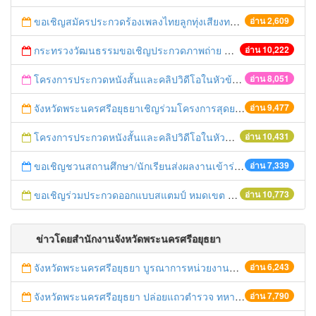
ขอเชิญสมัครประกวดร้องเพลงไทยลูกทุ่งเสียงทองในงานยอยศยิ่งฟ้าอยุะยามรดกโลก ประจำปี 2558 วันนี้ถึง 8 ธันวาคม 2558
อ่าน 2,609
กระทรวงวัฒนธรรมขอเชิญประกวดภาพถ่าย Bike for mom ปั่นเพื่อแม่ทั่วแผ่นดิน
อ่าน 10,222
โครงการประกวดหนังสั้นและคลิปวิดีโอในหัวข้อ “คนไทยได้อะไรจากประชาคมอาเซียน”
อ่าน 8,051
จังหวัดพระนครศรีอยุธยาเชิญร่วมโครงการสุดยอดเอสเอ็มอีจังหวัด (SME Provincial Champions)
อ่าน 9,477
โครงการประกวดหนังสั้นและคลิปวิดีโอในหัวข้อ “คนไทยได้อะไรจากประชาคมอาเซียน”
อ่าน 10,431
ขอเชิญชวนสถานศึกษา/นักเรียนส่งผลงานเข้าร่วมโครงการประกวดบทละครส่งเสริมค่านิยมหลัก ๑๒ ประการ
อ่าน 7,339
ขอเชิญร่วมประกวดออกแบบสแตมป์ หมดเขต 30 ก.ย.57
อ่าน 10,773
ข่าวโดยสำนักงานจังหวัดพระนครศรีอยุธยา
จังหวัดพระนครศรีอยุธยา บูรณาการหน่วยงานที่เกี่ยวข้อง ลงพื้นที่จัดระเบียบและดำเนินมาตรการตามบทลงโทษสูงสุดกับผู้ประกอบการร้านค้าที่ยังฝ่าฝืนตั้งร้านค้ารุกล้ำเขตพื้นที่ทางหลวง เตรียมความปลอดภัยก่อนเทศกาลสงกรานต์
อ่าน 6,243
จังหวัดพระนครศรีอยุธยา ปล่อยแถวตำรวจ ทหาร ฝ่ายปกครอง กว่า 100 นาย ตรวจเข้มท่ารถสาธารณะ สถานีขนส่งรถโดยสาร วินรถตู้ และสถานีรถไฟ เตรียมรับมือเทศกาลสงกรานต์
อ่าน 7,790