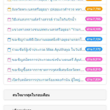
จังหวัดพระนครศรีอยุธยา ปล่อยแถวตำรวจ ทหาร ฝ่ายปกครอง กว่า 100 นาย ตรวจเข้มท่ารถสาธารณะ สถานีขนส่งรถโดยสาร วินรถตู้ และสถานีรถไฟ เตรียมรับมือเทศกาลสงกรานต์
อ่าน 7,790
วิธีเล่นสงกรานต์สร้างสรรค์ ร่วมใจกันรักน้ำ
อ่าน 7,765
แขวงทางหลวงชนบทพระนครศรีอยุธยา "ร่วมรณรงค์ ขับช้า เปิดไฟหน้า คาดเข็มขัด" เทศกาลสงกรานต์ ปี 2561
อ่าน 4,105
ขอเชิญร่วมพิธีเปิดงานยอยศยิ่งฟ้าอยุธยามรดกโลก
อ่าน 7,124
ร่วมเชียร์ผู้เข้าประกวด Miss Ayutthaya ในวันที่ 15 ธันวาคม 2560
อ่าน 7,172
ขอเชิญสมัครการประกวดแข่งขันวงดนตรี Ayutthaya battle of the bands
อ่าน 9,514
ขอเชิญซื้อสลากกาชาดการกุศลพิเศษจังหวัดพระนครศรีอยุธยา 2560
อ่าน 8,510
เปิดรับสมัครการประกวดร้องเพลงกำนัน ผู้ใหญ่บ้าน ฯลฯ
อ่าน 7,834
สนใจมากสุดในรอบเดือน