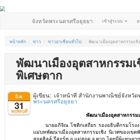
จังหวัดพระนครศรีอยุธยา
เข้าสู่ระบบ
ส
หน้าหลัก
ข่าว
ข่าวอาเซียนทั่วไป
พัฒนาเมืองอุตสาหกรรมเชิ
พัฒนาเมืองอุตสาหกรรมเช
พิเศษตาก
ผู้เขียน: เจ้าหน้าที่ สำนักงานพาณิชย์จังห
มี.ค.
พระนครศรีอยุธยา
31
พฤหัสบดี
พัฒนาเมืองอุตสาหกรรมเ
นายอภิจิณ โชติกเสถียร รองอธิบดีกรมโรงงาน
แม่บทพัฒนาเมืองอุตสาหกรรมเชิง นิเวศของเขต
สอดฮิลล์ รีสอร์ท อ.แม่สอด จ.ตาก โดยมีผู้แทน