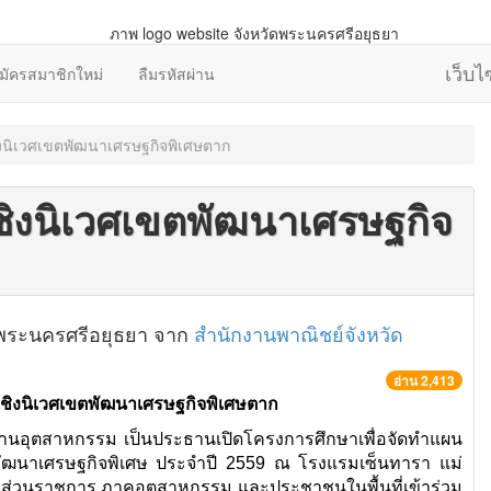
เว็บ
มัครสมาชิกใหม่
ลืมรหัสผ่าน
งนิเวศเขตพัฒนาเศรษฐกิจพิเศษตาก
ิงนิเวศเขตพัฒนาเศรษฐกิจ
วัดพระนครศรีอยุธยา จาก
สำนักงานพาณิชย์จังหวัด
อ่าน 2,413
ชิงนิเวศเขตพัฒนาเศรษฐกิจพิเศษตาก
อุตสาหกรรม เป็นประธานเปิดโครงการศึกษาเพื่อจัดทำแผน
พัฒนาเศรษฐกิจพิเศษ ประจำปี 2559 ณ โรงแรมเซ็นทารา แม่
จากส่วนราชการ ภาคอุตสาหกรรม และประชาชนในพื้นที่เข้าร่วม