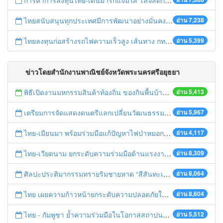
การค้าการลงทุนไทย-เดนมาร์กแจ่มใส โลจิสติกส์ไทยโดดเด่นในภูมิภาค
ไทยสนับสนุนทุกประเทศมีการพัฒนาอย่างมั่นคง มั่งคั่ง ยั่งยืน ในการประชุม Boao Forum for Asia
อ่าน 7,238
ไทยลงทุนก่อสร้างรถไฟความเร็วสูง เส้นทาง กทม.-นครราชสีมา
อ่าน 5,399
ข่าวโดยสำนักงานพาณิชย์จังหวัดพระนครศรีอยุธยา
พิธีเปิดงานมหกรรมสินค้าท้องถิ่น ของกินพื้นบ้าน งานสรงน้ำหลวงปู่ทวด และเปิดศูนย์เครือข่ายธุรกิจ Biz Club จังหวัดพระนครศรีอยุธยา
อ่าน 5,413
เตรียมการจัดแสดงดนตรีแลกเปลี่ยนวัฒนธรรมไทย-บรูไนฯ "อาไล พาเพลิน”
อ่าน 5,967
ไทย-เมียนมา พร้อมร่วมมือแก้ปัญหาไฟป่าหมอกควัน เตรียมพร้อมเปิดช่องทางห้วยต้นนุ่นเป็นด่านถาวร
อ่าน 4,117
ไทย-เวียดนาม ยกระดับความร่วมมือด้านแรงงานระหว่างประเทศสู่การพัฒนาที่ยั่งยืน
อ่าน 8,309
ศิลปะประติมากรรมทรายริมชายหาด “สีสันทะเลชุมพร สู่อาเซียน”
อ่าน 8,064
ไทย เผยความก้าวหน้ายกระดับความปลอดภัยในการทำงานสู่มาตรฐานสากล
อ่าน 8,604
ไทย - กัมพูชา ย้ำความร่วมมือในโอกาสสถาปนาความสัมพันธ์ทางการทูตครบรอบ 65 ปี
อ่าน 5,512