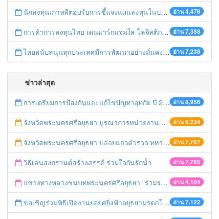
นักลงทุนเกาหลีตอบรับการชี้แจงแผนลงทุนในประเทศไทย
อ่าน 4,478
การค้าการลงทุนไทย-เดนมาร์กแจ่มใส โลจิสติกส์ไทยโดดเด่นในภูมิภาค
อ่าน 7,388
ไทยสนับสนุนทุกประเทศมีการพัฒนาอย่างมั่นคง มั่งคั่ง ยั่งยืน ในการประชุม Boao Forum for Asia
อ่าน 7,238
ข่าวล่าสุด
การเตรียมการป้องกันและแก้ไขปัญหาอุทกัย ปี 2561
อ่าน 8,956
จังหวัดพระนครศรีอยุธยา บูรณาการหน่วยงานที่เกี่ยวข้อง ลงพื้นที่จัดระเบียบและดำเนินมาตรการตามบทลงโทษสูงสุดกับผู้ประกอบการร้านค้าที่ยังฝ่าฝืนตั้งร้านค้ารุกล้ำเขตพื้นที่ทางหลวง เตรียมความปลอดภัยก่อนเทศกาลสงกรานต์
อ่าน 6,234
จังหวัดพระนครศรีอยุธยา ปล่อยแถวตำรวจ ทหาร ฝ่ายปกครอง กว่า 100 นาย ตรวจเข้มท่ารถสาธารณะ สถานีขนส่งรถโดยสาร วินรถตู้ และสถานีรถไฟ เตรียมรับมือเทศกาลสงกรานต์
อ่าน 7,787
วิธีเล่นสงกรานต์สร้างสรรค์ ร่วมใจกันรักน้ำ
อ่าน 7,765
แขวงทางหลวงชนบทพระนครศรีอยุธยา "ร่วมรณรงค์ ขับช้า เปิดไฟหน้า คาดเข็มขัด" เทศกาลสงกรานต์ ปี 2561
อ่าน 4,104
ขอเชิญร่วมพิธีเปิดงานยอยศยิ่งฟ้าอยุธยามรดกโลก
อ่าน 7,122