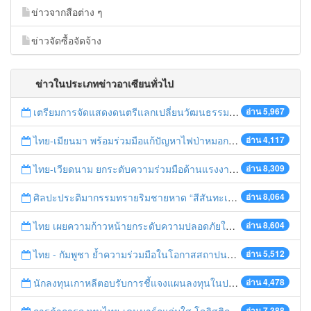
ข่าวจากสือต่าง ๆ
ข่าวจัดซื้อจัดจ้าง
ข่าวในประเภทข่าวอาเซียนทั่วไป
เตรียมการจัดแสดงดนตรีแลกเปลี่ยนวัฒนธรรมไทย-บรูไนฯ "อาไล พาเพลิน”
อ่าน 5,967
ไทย-เมียนมา พร้อมร่วมมือแก้ปัญหาไฟป่าหมอกควัน เตรียมพร้อมเปิดช่องทางห้วยต้นนุ่นเป็นด่านถาวร
อ่าน 4,117
ไทย-เวียดนาม ยกระดับความร่วมมือด้านแรงงานระหว่างประเทศสู่การพัฒนาที่ยั่งยืน
อ่าน 8,309
ศิลปะประติมากรรมทรายริมชายหาด “สีสันทะเลชุมพร สู่อาเซียน”
อ่าน 8,064
ไทย เผยความก้าวหน้ายกระดับความปลอดภัยในการทำงานสู่มาตรฐานสากล
อ่าน 8,604
ไทย - กัมพูชา ย้ำความร่วมมือในโอกาสสถาปนาความสัมพันธ์ทางการทูตครบรอบ 65 ปี
อ่าน 5,512
นักลงทุนเกาหลีตอบรับการชี้แจงแผนลงทุนในประเทศไทย
อ่าน 4,478
อ่าน 7,388