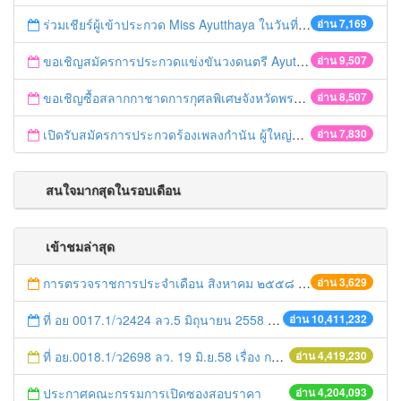
ร่วมเชียร์ผู้เข้าประกวด Miss Ayutthaya ในวันที่ 15 ธันวาคม 2560
อ่าน 7,169
ขอเชิญสมัครการประกวดแข่งขันวงดนตรี Ayutthaya battle of the bands
อ่าน 9,507
ขอเชิญซื้อสลากกาชาดการกุศลพิเศษจังหวัดพระนครศรีอยุธยา 2560
อ่าน 8,507
เปิดรับสมัครการประกวดร้องเพลงกำนัน ผู้ใหญ่บ้าน ฯลฯ
อ่าน 7,830
สนใจมากสุดในรอบเดือน
เข้าชมล่าสุด
การตรวจราชการประจำเดือน สิงหาคม ๒๕๕๘ (ผ่านระบบ E-Inspection)
อ่าน 3,629
ที่ อย 0017.1/ว2424 ลว.5 มิถุนายน 2558 เรื่อง แจ้งกำหนดตรวจประเมินและให้คะแนนหน่วยงานที่สมัครเข้าร่วมโครงการพัฒนาหน่วยงานต้นแบบในการจัดตั้งศูนย์ข้อมูลข่าวสารของราชการฯ ประจำปีงบประมาณ พ.ศ. 2558
อ่าน 10,411,232
ที่ อย.0018.1/ว2698 ลว. 19 มิ.ย.58 เรื่อง การแก้ไขปัญหาหนี้สินให้แก่เกษตรกร
อ่าน 4,419,230
ประกาศคณะกรรมการเปิดซองสอบราคา
อ่าน 4,204,093