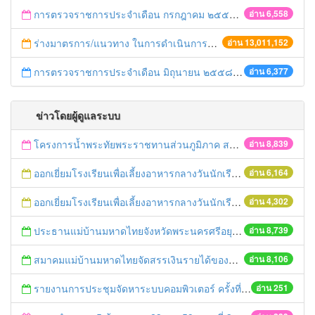
การตรวจราชการประจำเดือน กรกฎาคม ๒๕๕๘
อ่าน 6,558
ร่างมาตรการ/แนวทาง ในการดำเนินการประกอบการตรวจราชการแบบบูรณาการ
อ่าน 13,011,152
การตรวจราชการประจำเดือน มิถุนายน ๒๕๕๘ (ผ่านระบบ E-Inspection)
อ่าน 6,377
ข่าวโดยผู้ดูแลระบบ
โครงการน้ำพระทัยพระราชทานส่วนภูมิภาค สภาสังคมสงเคราะห์แห่งประเทศไทย ในพระบรมราชูปถัมภ์ ประจำปี 2559
อ่าน 8,839
ออกเยี่ยมโรงเรียนเพื่อเลี้ยงอาหารกลางวันนักเรียนโรงเรียนที่อยู่ห่างไกลในพื้นที่ จ.พระนครศรีอยุธยา (โรงเรียนวัดลำตะเคียน)
อ่าน 6,164
ออกเยี่ยมโรงเรียนเพื่อเลี้ยงอาหารกลางวันนักเรียนโรงเรียนที่อยู่ห่างไกลในพื้นที่ จ.พระนครศรีอยุธยา (โรงเรียนวัดสนามทอง)
อ่าน 4,302
ประธานแม่บ้านมหาดไทยจังหวัดพระนครศรีอยุธยา และคณะฯ ออกเยี่ยมเยาวชนที่ได้รับทุนจากมูลนิธิร่วมจิตต์น้อมเกล้าฯ ปีการศึกษา 2558
อ่าน 8,739
สมาคมแม่บ้านมหาดไทยจัดสรรเงินรายได้ของสมาคมฯมอบทุนการศึกษา ประจำปี 2559
อ่าน 8,106
รายงานการประชุมจัดหาระบบคอมพิวเตอร์ ครั้งที่ 1 / 2559
อ่าน 251