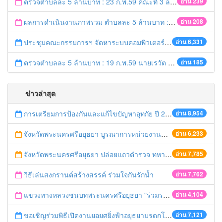
ตรวจตำบลละ 5 ล้านบาท : 23 ก.พ.59 คณะที่ 3 ลงพื้นที่ อ.บางปะอิน
อ่าน 239
ผลการดำเนินงานภาพรวม ตำบลละ 5 ล้านบาท : 21 ก.พ. 59 เวลา 20.20 น.
อ่าน 208
ประชุมคณะกรรมการฯ จัดหาระบบคอมพิวเตอร์ ครั้งที่ 1/2559
อ่าน 6,331
ตรวจตำบลละ 5 ล้านบาท : 19 ก.พ.59 นายเรวัต ประสงค์ รอง ผวจ.1 ลงพื้นที่ อ.ท่าเรือ
อ่าน 185
ข่าวล่าสุด
การเตรียมการป้องกันและแก้ไขปัญหาอุทกัย ปี 2561
อ่าน 8,954
จังหวัดพระนครศรีอยุธยา บูรณาการหน่วยงานที่เกี่ยวข้อง ลงพื้นที่จัดระเบียบและดำเนินมาตรการตามบทลงโทษสูงสุดกับผู้ประกอบการร้านค้าที่ยังฝ่าฝืนตั้งร้านค้ารุกล้ำเขตพื้นที่ทางหลวง เตรียมความปลอดภัยก่อนเทศกาลสงกรานต์
อ่าน 6,233
จังหวัดพระนครศรีอยุธยา ปล่อยแถวตำรวจ ทหาร ฝ่ายปกครอง กว่า 100 นาย ตรวจเข้มท่ารถสาธารณะ สถานีขนส่งรถโดยสาร วินรถตู้ และสถานีรถไฟ เตรียมรับมือเทศกาลสงกรานต์
อ่าน 7,785
วิธีเล่นสงกรานต์สร้างสรรค์ ร่วมใจกันรักน้ำ
อ่าน 7,762
แขวงทางหลวงชนบทพระนครศรีอยุธยา "ร่วมรณรงค์ ขับช้า เปิดไฟหน้า คาดเข็มขัด" เทศกาลสงกรานต์ ปี 2561
อ่าน 4,104
ขอเชิญร่วมพิธีเปิดงานยอยศยิ่งฟ้าอยุธยามรดกโลก
อ่าน 7,121