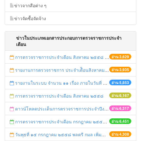
ข่าวจากสือต่าง ๆ
ข่าวจัดซื้อจัดจ้าง
ข่าวในประเภทเอกสารประกอบการตรวจราชการประจำ
เดือน
การตรวจราชการประจำเดือน สิงหาคม ๒๕๕๘ (ผ่านระบบ E-Inspection)
อ่าน 3,629
รายงานการตรวจราชการ ประจำเดืิอนสิงหาคม 2558
อ่าน 3,935
รายงานในระบบ จำนวน ๑๑ เรื่อง ภายในวันที่ ๒๔ สิงหาคม ๒๕๕๘
อ่าน 5,853
การตรวจราชการประจำเดือน สิงหาคม ๒๕๕๘
อ่าน 6,167
ดาวน์โหลดประเด็นการตรวจราชการประจำปีงบประมาณ พ.ศ. ๒๕๕๘ รอบที่ ๒ ของผู้ตรวจราชการสำนักนายกรัฐมนตรี เขตตรวจราชการที่ ๑ (นางประภาศรี บุญวิเศษ) ระหว่างวันที่ ๑๐ – ๑๑ สิงหาคม ๒๕๕๘ ณ จังหวัดพระนครศรีอยุธยา
อ่าน 6,317
การตรวจราชการประจำเดือน กรกฎาคม ๒๕๕๘ (ผ่านระบบ E-Inspection)
อ่าน 6,451
วันพุธที่ ๑๕ กรกฎาคม ๒๕๕๘ พลตรี กมล เพิ่มกำลังพล หัวหน้าคณะทำงานกำกับและติดตามการปฏิบัติราชการในภูมิภาค เขตตรวจราชการที่ ๑ และคณะจะลงพื้นที่จังหวัดพระนครศรีอยุธยา เพื่อติดตามผลความก้าวหน้าโครงการที่ได้รับอนุมัติการจัดสรรงบประมาณรายจ่ายประจำปีงบประมาณ พ.ศ. ๒๕๕๘
อ่าน 4,308