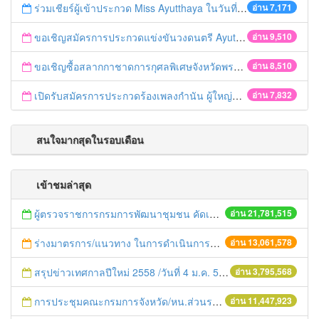
ร่วมเชียร์ผู้เข้าประกวด Miss Ayutthaya ในวันที่ 15 ธันวาคม 2560
อ่าน 7,171
ขอเชิญสมัครการประกวดแข่งขันวงดนตรี Ayutthaya battle of the bands
อ่าน 9,510
ขอเชิญซื้อสลากกาชาดการกุศลพิเศษจังหวัดพระนครศรีอยุธยา 2560
อ่าน 8,510
เปิดรับสมัครการประกวดร้องเพลงกำนัน ผู้ใหญ่บ้าน ฯลฯ
อ่าน 7,832
สนใจมากสุดในรอบเดือน
เข้าชมล่าสุด
ผู้ตรวจราชการกรมการพัฒนาชุมชน คัดเลือกข้าราชการและลูกจ้างดีเด่น และหน่วยงานพัฒนาชุมชนใสสะอาด ประจำปี ๒๕๕๔
อ่าน 21,781,515
ร่างมาตรการ/แนวทาง ในการดำเนินการประกอบการตรวจราชการแบบบูรณาการ
อ่าน 13,061,578
สรุปข่าวเทศกาลปีใหม่ 2558 /วันที่ 4 ม.ค. 58
อ่าน 3,795,568
การประชุมคณะกรมการจังหวัด/หน.ส่วนราชการประจำเดือน มิถุนายน 2558
อ่าน 11,447,923