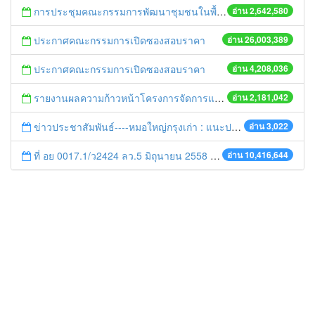
การประชุมคณะกรรมการพัฒนาชุมชนในพื้นที่รอบโรงไฟฟ้า (คพรฟ.) ครั้งที่ 2/2558 กองทุนพัฒนาไฟฟ้าบริษัท โรจนะเพาเวอร์ จำกัด
อ่าน 2,642,580
ประกาศคณะกรรมการเปิดซองสอบราคา
อ่าน 26,003,389
ประกาศคณะกรรมการเปิดซองสอบราคา
อ่าน 4,208,036
รายงานผลความก้าวหน้าโครงการจัดการแก้ไขปัญหาขยะ สัปดาห์ที่ 9/2558
อ่าน 2,181,042
ข่าวประชาสัมพันธ์----หมอใหญ่กรุงเก่า : แนะประชาชนดูแลตนเองให้ห่างไกลวัณโรค
อ่าน 3,022
ที่ อย 0017.1/ว2424 ลว.5 มิถุนายน 2558 เรื่อง แจ้งกำหนดตรวจประเมินและให้คะแนนหน่วยงานที่สมัครเข้าร่วมโครงการพัฒนาหน่วยงานต้นแบบในการจัดตั้งศูนย์ข้อมูลข่าวสารของราชการฯ ประจำปีงบประมาณ พ.ศ. 2558
อ่าน 10,416,644