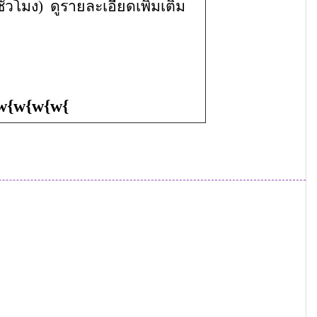
ั่วโมง) ดูรายละเอียดเพิ่มเติม
w
{
w
{
w
{
w
{