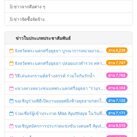
ข่าวจากสือต่าง ๆ
ข่าวจัดซื้อจัดจ้าง
ข่าวในประเภทประชาสัมพันธ์
จังหวัดพระนครศรีอยุธยา บูรณาการหน่วยงานที่เกี่ยวข้อง ลงพื้นที่จัดระเบียบและดำเนินมาตรการตามบทลงโทษสูงสุดกับผู้ประกอบการร้านค้าที่ยังฝ่าฝืนตั้งร้านค้ารุกล้ำเขตพื้นที่ทางหลวง เตรียมความปลอดภัยก่อนเทศกาลสงกรานต์
อ่าน 6,239
จังหวัดพระนครศรีอยุธยา ปล่อยแถวตำรวจ ทหาร ฝ่ายปกครอง กว่า 100 นาย ตรวจเข้มท่ารถสาธารณะ สถานีขนส่งรถโดยสาร วินรถตู้ และสถานีรถไฟ เตรียมรับมือเทศกาลสงกรานต์
อ่าน 7,787
วิธีเล่นสงกรานต์สร้างสรรค์ ร่วมใจกันรักน้ำ
อ่าน 7,765
แขวงทางหลวงชนบทพระนครศรีอยุธยา "ร่วมรณรงค์ ขับช้า เปิดไฟหน้า คาดเข็มขัด" เทศกาลสงกรานต์ ปี 2561
อ่าน 4,104
ขอเชิญร่วมพิธีเปิดงานยอยศยิ่งฟ้าอยุธยามรดกโลก
อ่าน 7,122
ร่วมเชียร์ผู้เข้าประกวด Miss Ayutthaya ในวันที่ 15 ธันวาคม 2560
อ่าน 7,171
ขอเชิญสมัครการประกวดแข่งขันวงดนตรี Ayutthaya battle of the bands
อ่าน 9,510