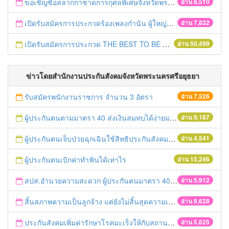
ขอเชิญซื้อสลากกาชาดการกุศลพิเศษจังหวัดพระนครศรีอยุธยา 2560
อ่าน 8,510
เปิดรับสมัครการประกวดร้องเพลงกำนัน ผู้ใหญ่บ้าน ฯลฯ
อ่าน 7,832
เปิดรับสมัครการประกวด THE BEST TO BE NUMBER ONE
อ่าน 50,499
ข่าวโดยสำนักงานประกันสังคมจังหวัดพระนครศรีอยุธยา
รับสมัครพนักงานราชการ จำนวน 3 อัตรา
อ่าน 7,526
ผู้ประกันตนตามมาตรา 40 ส่งเงินสมทบได้ง่ายมาก
อ่าน 9,187
ผู้ประกันตนเจ็บป่วยฉุกเฉินใช้สิทธิประกันสังคมได้ทุกที่ทุกเวลา
อ่าน 4,541
ผู้ประกันตนเบิกค่าทำฟันได้เท่าไร
อ่าน 15,246
สปส.อำนวยความสะดวก ผู้ประกันตนมาตรา 40 ชำระเงินสมทบผ่านเคาเตอร์เซอร์วิส
อ่าน 5,912
สิ้นสภาพความเป็นลูกจ้าง แต่ยังไม่สิ้นสุดความเป็นผู้ประกันตน
อ่าน 9,628
ประกันสังคมเพิ่มค่ารักษาโรคมะเร็งให้กับสถานพยาบาล
อ่าน 5,625