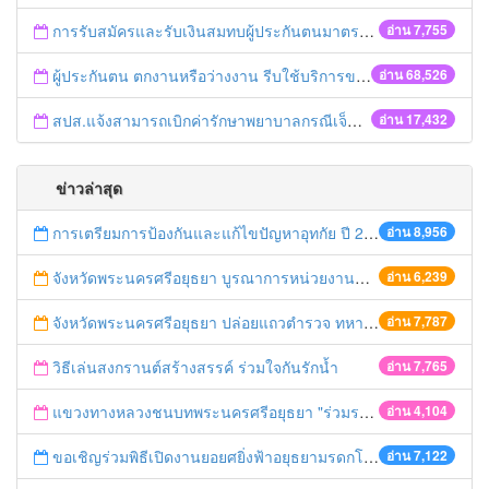
การรับสมัครและรับเงินสมทบผู้ประกันตนมาตรา 40
อ่าน 7,755
ผู้ประกันตน ตกงานหรือว่างงาน รีบใช้บริการของสำนักงานประกันสังคม
อ่าน 68,526
สปส.แจ้งสามารถเบิกค่ารักษาพยาบาลกรณีเจ็บป่วยฉุกเฉินคืนได้ 2 ช่องทาง ทั้งประกันชีวิตและสิทธิประกันสังคม
อ่าน 17,432
ข่าวล่าสุด
การเตรียมการป้องกันและแก้ไขปัญหาอุทกัย ปี 2561
อ่าน 8,956
จังหวัดพระนครศรีอยุธยา บูรณาการหน่วยงานที่เกี่ยวข้อง ลงพื้นที่จัดระเบียบและดำเนินมาตรการตามบทลงโทษสูงสุดกับผู้ประกอบการร้านค้าที่ยังฝ่าฝืนตั้งร้านค้ารุกล้ำเขตพื้นที่ทางหลวง เตรียมความปลอดภัยก่อนเทศกาลสงกรานต์
อ่าน 6,239
จังหวัดพระนครศรีอยุธยา ปล่อยแถวตำรวจ ทหาร ฝ่ายปกครอง กว่า 100 นาย ตรวจเข้มท่ารถสาธารณะ สถานีขนส่งรถโดยสาร วินรถตู้ และสถานีรถไฟ เตรียมรับมือเทศกาลสงกรานต์
อ่าน 7,787
วิธีเล่นสงกรานต์สร้างสรรค์ ร่วมใจกันรักน้ำ
อ่าน 7,765
แขวงทางหลวงชนบทพระนครศรีอยุธยา "ร่วมรณรงค์ ขับช้า เปิดไฟหน้า คาดเข็มขัด" เทศกาลสงกรานต์ ปี 2561
อ่าน 4,104
ขอเชิญร่วมพิธีเปิดงานยอยศยิ่งฟ้าอยุธยามรดกโลก
อ่าน 7,122