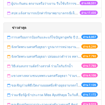
ผู้ประกันตน ตกงานหรือว่างงาน รีบใช้บริการของสำนักงานประกันสังคม
อ่าน 68,531
สปส.แจ้งสามารถเบิกค่ารักษาพยาบาลกรณีเจ็บป่วยฉุกเฉินคืนได้ 2 ช่องทาง ทั้งประกันชีวิตและสิทธิประกันสังคม
อ่าน 17,435
ข่าวล่าสุด
การเตรียมการป้องกันและแก้ไขปัญหาอุทกัย ปี 2561
อ่าน 8,957
จังหวัดพระนครศรีอยุธยา บูรณาการหน่วยงานที่เกี่ยวข้อง ลงพื้นที่จัดระเบียบและดำเนินมาตรการตามบทลงโทษสูงสุดกับผู้ประกอบการร้านค้าที่ยังฝ่าฝืนตั้งร้านค้ารุกล้ำเขตพื้นที่ทางหลวง เตรียมความปลอดภัยก่อนเทศกาลสงกรานต์
อ่าน 6,246
จังหวัดพระนครศรีอยุธยา ปล่อยแถวตำรวจ ทหาร ฝ่ายปกครอง กว่า 100 นาย ตรวจเข้มท่ารถสาธารณะ สถานีขนส่งรถโดยสาร วินรถตู้ และสถานีรถไฟ เตรียมรับมือเทศกาลสงกรานต์
อ่าน 7,792
วิธีเล่นสงกรานต์สร้างสรรค์ ร่วมใจกันรักน้ำ
อ่าน 7,765
แขวงทางหลวงชนบทพระนครศรีอยุธยา "ร่วมรณรงค์ ขับช้า เปิดไฟหน้า คาดเข็มขัด" เทศกาลสงกรานต์ ปี 2561
อ่าน 4,106
ขอเชิญร่วมพิธีเปิดงานยอยศยิ่งฟ้าอยุธยามรดกโลก
อ่าน 7,126
ร่วมเชียร์ผู้เข้าประกวด Miss Ayutthaya ในวันที่ 15 ธันวาคม 2560
อ่าน 7,172
ขอเชิญสมัครการประกวดแข่งขันวงดนตรี Ayutthaya battle of the bands
อ่าน 9,515