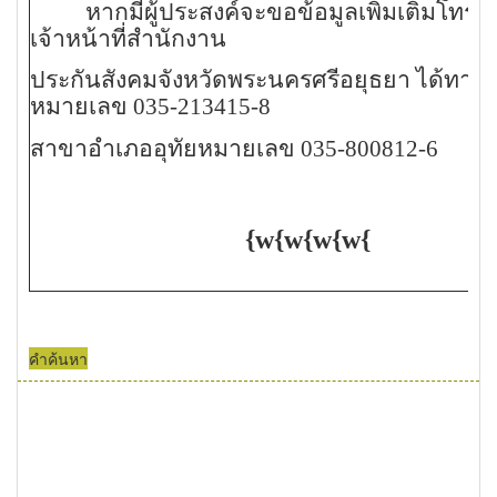
หากมีผู้ประสงค์จะขอข้อมูลเพิ่มเติมโทร
เจ้าหน้าที่สำนักงาน
ประกันสังคมจังหวัดพระนครศรีอยุธยา ได้ทางโ
หมายเลข 035-213415-8
สาขาอำเภออุทัยหมายเลข 035-800812-6
{
w
{
w
{
w
{
w
{
คำค้นหา