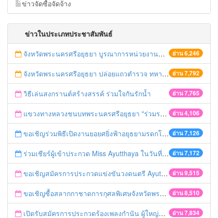
ข่าวจัดซื้อจัดจ้าง
ข่าวในประเภทประชาสัมพันธ์
จังหวัดพระนครศรีอยุธยา บูรณาการหน่วยงานที่เกี่ยวข้อง ลงพื้นที่จัดระเบียบและดำเนินมาตรการตามบทลงโทษสูงสุดกับผู้ประกอบการร้านค้าที่ยังฝ่าฝืนตั้งร้านค้ารุกล้ำเขตพื้นที่ทางหลวง เตรียมความปลอดภัยก่อนเทศกาลสงกรานต์
อ่าน 6,246
จังหวัดพระนครศรีอยุธยา ปล่อยแถวตำรวจ ทหาร ฝ่ายปกครอง กว่า 100 นาย ตรวจเข้มท่ารถสาธารณะ สถานีขนส่งรถโดยสาร วินรถตู้ และสถานีรถไฟ เตรียมรับมือเทศกาลสงกรานต์
อ่าน 7,792
วิธีเล่นสงกรานต์สร้างสรรค์ ร่วมใจกันรักน้ำ
อ่าน 7,765
แขวงทางหลวงชนบทพระนครศรีอยุธยา "ร่วมรณรงค์ ขับช้า เปิดไฟหน้า คาดเข็มขัด" เทศกาลสงกรานต์ ปี 2561
อ่าน 4,106
ขอเชิญร่วมพิธีเปิดงานยอยศยิ่งฟ้าอยุธยามรดกโลก
อ่าน 7,126
ร่วมเชียร์ผู้เข้าประกวด Miss Ayutthaya ในวันที่ 15 ธันวาคม 2560
อ่าน 7,172
ขอเชิญสมัครการประกวดแข่งขันวงดนตรี Ayutthaya battle of the bands
อ่าน 9,515
ขอเชิญซื้อสลากกาชาดการกุศลพิเศษจังหวัดพระนครศรีอยุธยา 2560
อ่าน 8,510
เปิดรับสมัครการประกวดร้องเพลงกำนัน ผู้ใหญ่บ้าน ฯลฯ
อ่าน 7,834