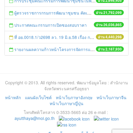
การประชุมคณะกรรมการพัฒนาชุมชนในพื้นที่รอบโรงไฟฟ้า (คพรฟ.) ครั้งที่ 2/2558 กองทุนพัฒนาไฟฟ้าบริษัท โรจนะเพาเวอร์ จำกัด
อ่าน 2,646,405
ผู้ตรวจราชการกรมการพัฒนาชุมชน คัดเลือกข้าราชการและลูกจ้างดีเด่น และหน่วยงานพัฒนาชุมชนใสสะอาด ประจำปี ๒๕๕๔
อ่าน 21,792,099
ประกาศคณะกรรมการเปิดซองสอบราคา
อ่าน 26,036,865
ที่ อย.0018.1/ว2698 ลว. 19 มิ.ย.58 เรื่อง การแก้ไขปัญหาหนี้สินให้แก่เกษตรกร
อ่าน 4,440,298
รายงานผลความก้าวหน้าโครงการจัดการแก้ไขปัญหาขยะ สัปดาห์ที่ 9/2558
อ่าน 2,187,930
Copyright © 2013. All rights reserved. พัฒนาข้อมูลโดย : สำนักงาน
จังหวัดพระนครศรีอยุธยา
หน้าหลัก
แผนผังเว็บไซต์
หน้าเว็บภาษาอังกฤษ
หน้าเว็บภาษาจีน
หน้าเว็บภาษาญี่ปุ่น
โทรศัพท์/โทรสาร 0-3533-5665 ต่อ 26 e-mail :
ayutthaya@moi.go.th