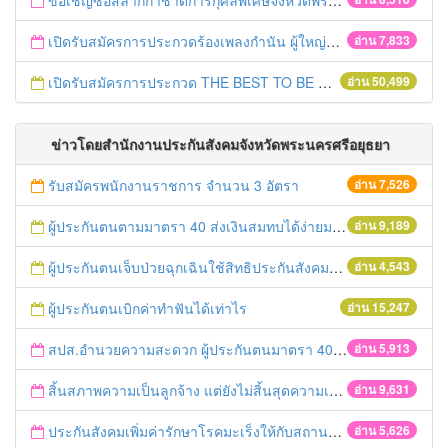
ขอเชิญซื้อสลากกาชาดการกุศลพิเศษจังหวัดพระนครศรีอยุธยา 2560
เปิดรับสมัครการประกวดร้องเพลงกำนัน ผู้ใหญ่บ้าน ฯลฯ
อ่าน 7,833
เปิดรับสมัครการประกวด THE BEST TO BE NUMBER ONE
อ่าน 50,499
ข่าวโดยสำนักงานประกันสังคมจังหวัดพระนครศรีอยุธยา
รับสมัครพนักงานราชการ จำนวน 3 อัตรา
อ่าน 7,526
ผู้ประกันตนตามมาตรา 40 ส่งเงินสมทบได้ง่ายมาก
อ่าน 9,189
ผู้ประกันตนเจ็บป่วยฉุกเฉินใช้สิทธิประกันสังคมได้ทุกที่ทุกเวลา
อ่าน 4,543
ผู้ประกันตนเบิกค่าทำฟันได้เท่าไร
อ่าน 15,247
สปส.อำนวยความสะดวก ผู้ประกันตนมาตรา 40 ชำระเงินสมทบผ่านเคาเตอร์เซอร์วิส
อ่าน 5,913
สิ้นสภาพความเป็นลูกจ้าง แต่ยังไม่สิ้นสุดความเป็นผู้ประกันตน
อ่าน 9,631
ประกันสังคมเพิ่มค่ารักษาโรคมะเร็งให้กับสถานพยาบาล
อ่าน 5,626