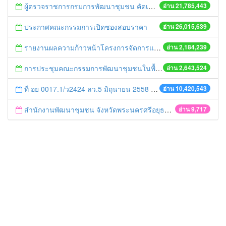
ผู้ตรวจราชการกรมการพัฒนาชุมชน คัดเลือกข้าราชการและลูกจ้างดีเด่น และหน่วยงานพัฒนาชุมชนใสสะอาด ประจำปี ๒๕๕๔
อ่าน 21,785,443
ประกาศคณะกรรมการเปิดซองสอบราคา
อ่าน 26,015,639
รายงานผลความก้าวหน้าโครงการจัดการแก้ไขปัญหาขยะ สัปดาห์ที่ 9/2558
อ่าน 2,184,239
การประชุมคณะกรรมการพัฒนาชุมชนในพื้นที่รอบโรงไฟฟ้า (คพรฟ.) ครั้งที่ 2/2558 กองทุนพัฒนาไฟฟ้าบริษัท โรจนะเพาเวอร์ จำกัด
อ่าน 2,643,524
ที่ อย 0017.1/ว2424 ลว.5 มิถุนายน 2558 เรื่อง แจ้งกำหนดตรวจประเมินและให้คะแนนหน่วยงานที่สมัครเข้าร่วมโครงการพัฒนาหน่วยงานต้นแบบในการจัดตั้งศูนย์ข้อมูลข่าวสารของราชการฯ ประจำปีงบประมาณ พ.ศ. 2558
อ่าน 10,420,543
สำนักงานพัฒนาชุมชน จังหวัดพระนครศรีอยุธยา เตรียมการขับเคลื่อนยุทธศาสตร์กรมการพัฒนาชุมชน ปี๒๕๕๕
อ่าน 9,717