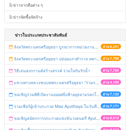
ข่าวจากสือต่าง ๆ
ข่าวจัดซื้อจัดจ้าง
ข่าวในประเภทประชาสัมพันธ์
จังหวัดพระนครศรีอยุธยา บูรณาการหน่วยงานที่เกี่ยวข้อง ลงพื้นที่จัดระเบียบและดำเนินมาตรการตามบทลงโทษสูงสุดกับผู้ประกอบการร้านค้าที่ยังฝ่าฝืนตั้งร้านค้ารุกล้ำเขตพื้นที่ทางหลวง เตรียมความปลอดภัยก่อนเทศกาลสงกรานต์
อ่าน 6,241
จังหวัดพระนครศรีอยุธยา ปล่อยแถวตำรวจ ทหาร ฝ่ายปกครอง กว่า 100 นาย ตรวจเข้มท่ารถสาธารณะ สถานีขนส่งรถโดยสาร วินรถตู้ และสถานีรถไฟ เตรียมรับมือเทศกาลสงกรานต์
อ่าน 7,788
วิธีเล่นสงกรานต์สร้างสรรค์ ร่วมใจกันรักน้ำ
อ่าน 7,765
แขวงทางหลวงชนบทพระนครศรีอยุธยา "ร่วมรณรงค์ ขับช้า เปิดไฟหน้า คาดเข็มขัด" เทศกาลสงกรานต์ ปี 2561
อ่าน 4,105
ขอเชิญร่วมพิธีเปิดงานยอยศยิ่งฟ้าอยุธยามรดกโลก
อ่าน 7,122
ร่วมเชียร์ผู้เข้าประกวด Miss Ayutthaya ในวันที่ 15 ธันวาคม 2560
อ่าน 7,171
ขอเชิญสมัครการประกวดแข่งขันวงดนตรี Ayutthaya battle of the bands
อ่าน 9,512
อ่าน 8,510