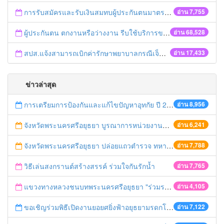
การรับสมัครและรับเงินสมทบผู้ประกันตนมาตรา 40
อ่าน 7,755
ผู้ประกันตน ตกงานหรือว่างงาน รีบใช้บริการของสำนักงานประกันสังคม
อ่าน 68,528
สปส.แจ้งสามารถเบิกค่ารักษาพยาบาลกรณีเจ็บป่วยฉุกเฉินคืนได้ 2 ช่องทาง ทั้งประกันชีวิตและสิทธิประกันสังคม
อ่าน 17,433
ข่าวล่าสุด
การเตรียมการป้องกันและแก้ไขปัญหาอุทกัย ปี 2561
อ่าน 8,956
จังหวัดพระนครศรีอยุธยา บูรณาการหน่วยงานที่เกี่ยวข้อง ลงพื้นที่จัดระเบียบและดำเนินมาตรการตามบทลงโทษสูงสุดกับผู้ประกอบการร้านค้าที่ยังฝ่าฝืนตั้งร้านค้ารุกล้ำเขตพื้นที่ทางหลวง เตรียมความปลอดภัยก่อนเทศกาลสงกรานต์
อ่าน 6,241
จังหวัดพระนครศรีอยุธยา ปล่อยแถวตำรวจ ทหาร ฝ่ายปกครอง กว่า 100 นาย ตรวจเข้มท่ารถสาธารณะ สถานีขนส่งรถโดยสาร วินรถตู้ และสถานีรถไฟ เตรียมรับมือเทศกาลสงกรานต์
อ่าน 7,788
วิธีเล่นสงกรานต์สร้างสรรค์ ร่วมใจกันรักน้ำ
อ่าน 7,765
แขวงทางหลวงชนบทพระนครศรีอยุธยา "ร่วมรณรงค์ ขับช้า เปิดไฟหน้า คาดเข็มขัด" เทศกาลสงกรานต์ ปี 2561
อ่าน 4,105
ขอเชิญร่วมพิธีเปิดงานยอยศยิ่งฟ้าอยุธยามรดกโลก
อ่าน 7,122