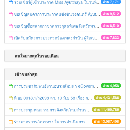
ร่วมเชียร์ผู้เข้าประกวด Miss Ayutthaya ในวันที่ 15 ธันวาคม 2560
อ่าน 7,171
ขอเชิญสมัครการประกวดแข่งขันวงดนตรี Ayutthaya battle of the bands
อ่าน 9,512
ขอเชิญซื้อสลากกาชาดการกุศลพิเศษจังหวัดพระนครศรีอยุธยา 2560
อ่าน 8,510
เปิดรับสมัครการประกวดร้องเพลงกำนัน ผู้ใหญ่บ้าน ฯลฯ
อ่าน 7,833
สนใจมากสุดในรอบเดือน
เข้าชมล่าสุด
การประชาสัมพันธ์งานอบรมสัมมนา eGovernment Forum 2013
อ่าน 4,958
ที่ อย.0018.1/ว2698 ลว. 19 มิ.ย.58 เรื่อง การแก้ไขปัญหาหนี้สินให้แก่เกษตรกร
อ่าน 4,431,586
การประชุมคณะกรมการจังหวัด/หน.ส่วนราชการประจำเดือน มิถุนายน 2558
อ่าน 11,460,786
ร่างมาตรการ/แนวทาง ในการดำเนินการประกอบการตรวจราชการแบบบูรณาการ
อ่าน 13,087,408