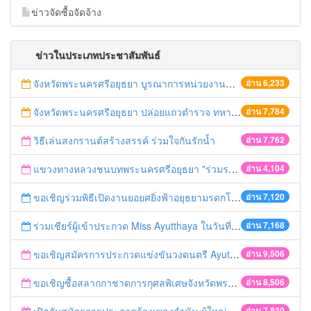
ข่าวจัดซื้อจัดจ้าง
ข่าวในประเภทประชาสัมพันธ์
จังหวัดพระนครศรีอยุธยา บูรณาการหน่วยงานที่เกี่ยวข้อง ลงพื้นที่จัดระเบียบและดำเนินมาตรการตามบทลงโทษสูงสุดกับผู้ประกอบการร้านค้าที่ยังฝ่าฝืนตั้งร้านค้ารุกล้ำเขตพื้นที่ทางหลวง เตรียมความปลอดภัยก่อนเทศกาลสงกรานต์
อ่าน 6,233
จังหวัดพระนครศรีอยุธยา ปล่อยแถวตำรวจ ทหาร ฝ่ายปกครอง กว่า 100 นาย ตรวจเข้มท่ารถสาธารณะ สถานีขนส่งรถโดยสาร วินรถตู้ และสถานีรถไฟ เตรียมรับมือเทศกาลสงกรานต์
อ่าน 7,784
วิธีเล่นสงกรานต์สร้างสรรค์ ร่วมใจกันรักน้ำ
อ่าน 7,762
แขวงทางหลวงชนบทพระนครศรีอยุธยา "ร่วมรณรงค์ ขับช้า เปิดไฟหน้า คาดเข็มขัด" เทศกาลสงกรานต์ ปี 2561
อ่าน 4,104
ขอเชิญร่วมพิธีเปิดงานยอยศยิ่งฟ้าอยุธยามรดกโลก
อ่าน 7,120
ร่วมเชียร์ผู้เข้าประกวด Miss Ayutthaya ในวันที่ 15 ธันวาคม 2560
อ่าน 7,168
ขอเชิญสมัครการประกวดแข่งขันวงดนตรี Ayutthaya battle of the bands
อ่าน 9,506
ขอเชิญซื้อสลากกาชาดการกุศลพิเศษจังหวัดพระนครศรีอยุธยา 2560
อ่าน 8,506
อ่าน 7,830