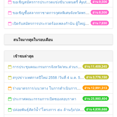
ขอเชิญสมัครการประกวดแข่งขันวงดนตรี Ayutthaya battle of the bands
อ่าน 9,506
ขอเชิญซื้อสลากกาชาดการกุศลพิเศษจังหวัดพระนครศรีอยุธยา 2560
อ่าน 8,506
เปิดรับสมัครการประกวดร้องเพลงกำนัน ผู้ใหญ่บ้าน ฯลฯ
อ่าน 7,830
สนใจมากสุดในรอบเดือน
เข้าชมล่าสุด
การประชุมคณะกรมการจังหวัด/หน.ส่วนราชการประจำเดือน มิถุนายน 2558
อ่าน 11,409,345
สรุปข่าวเทศกาลปีใหม่ 2558 /วันที่ 4 ม.ค. 58
อ่าน 3,776,150
ร่างมาตรการ/แนวทาง ในการดำเนินการประกอบการตรวจราชการแบบบูรณาการ
อ่าน 12,991,313
ประกาศคณะกรรมการเปิดซองสอบราคา
อ่าน 25,980,404
ปล่อยพันธุ์สัตว์น้ำ"โครงการ ๕๐ ล้านกุ้ง/ปลา ฟื้นชีวิตใหม่ให้เจ้าพระยา
อ่าน 4,836,688