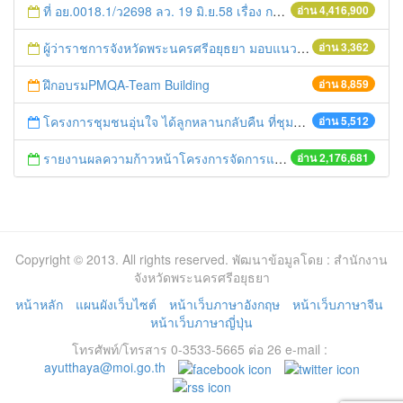
ที่ อย.0018.1/ว2698 ลว. 19 มิ.ย.58 เรื่อง การแก้ไขปัญหาหนี้สินให้แก่เกษตรกร
อ่าน 4,416,900
ผู้ว่าราชการจังหวัดพระนครศรีอยุธยา มอบแนวทางการทำงานแก่ข้าราชการเนื่องในวันแรกแห่งการทำงาน
อ่าน 3,362
ฝึกอบรมPMQA-Team Building
อ่าน 8,859
โครงการชุมชนอุ่นใจ ได้ลูกหลานกลับคืน ที่ชุมชนไผ่เขียว อ.บางปะอิน จ.พระนครศรีอยุธยา
อ่าน 5,512
รายงานผลความก้าวหน้าโครงการจัดการแก้ไขปัญหาขยะ สัปดาห์ที่ 9/2558
อ่าน 2,176,681
Copyright © 2013. All rights reserved. พัฒนาข้อมูลโดย : สำนักงาน
จังหวัดพระนครศรีอยุธยา
หน้าหลัก
แผนผังเว็บไซต์
หน้าเว็บภาษาอังกฤษ
หน้าเว็บภาษาจีน
หน้าเว็บภาษาญี่ปุ่น
โทรศัพท์/โทรสาร 0-3533-5665 ต่อ 26 e-mail :
ayutthaya@moi.go.th