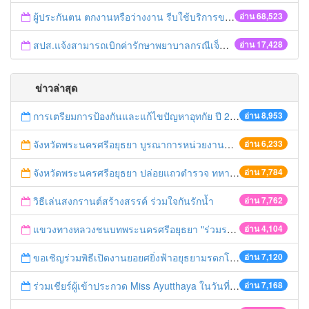
ผู้ประกันตน ตกงานหรือว่างงาน รีบใช้บริการของสำนักงานประกันสังคม
อ่าน 68,523
สปส.แจ้งสามารถเบิกค่ารักษาพยาบาลกรณีเจ็บป่วยฉุกเฉินคืนได้ 2 ช่องทาง ทั้งประกันชีวิตและสิทธิประกันสังคม
อ่าน 17,428
ข่าวล่าสุด
การเตรียมการป้องกันและแก้ไขปัญหาอุทกัย ปี 2561
อ่าน 8,953
จังหวัดพระนครศรีอยุธยา บูรณาการหน่วยงานที่เกี่ยวข้อง ลงพื้นที่จัดระเบียบและดำเนินมาตรการตามบทลงโทษสูงสุดกับผู้ประกอบการร้านค้าที่ยังฝ่าฝืนตั้งร้านค้ารุกล้ำเขตพื้นที่ทางหลวง เตรียมความปลอดภัยก่อนเทศกาลสงกรานต์
อ่าน 6,233
จังหวัดพระนครศรีอยุธยา ปล่อยแถวตำรวจ ทหาร ฝ่ายปกครอง กว่า 100 นาย ตรวจเข้มท่ารถสาธารณะ สถานีขนส่งรถโดยสาร วินรถตู้ และสถานีรถไฟ เตรียมรับมือเทศกาลสงกรานต์
อ่าน 7,784
วิธีเล่นสงกรานต์สร้างสรรค์ ร่วมใจกันรักน้ำ
อ่าน 7,762
แขวงทางหลวงชนบทพระนครศรีอยุธยา "ร่วมรณรงค์ ขับช้า เปิดไฟหน้า คาดเข็มขัด" เทศกาลสงกรานต์ ปี 2561
อ่าน 4,104
ขอเชิญร่วมพิธีเปิดงานยอยศยิ่งฟ้าอยุธยามรดกโลก
อ่าน 7,120
ร่วมเชียร์ผู้เข้าประกวด Miss Ayutthaya ในวันที่ 15 ธันวาคม 2560
อ่าน 7,168