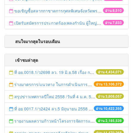
ขอเชิญซื้อสลากกาชาดการกุศลพิเศษจังหวัดพระนครศรีอยุธยา 2560
อ่าน 8,510
เปิดรับสมัครการประกวดร้องเพลงกำนัน ผู้ใหญ่บ้าน ฯลฯ
อ่าน 7,833
สนใจมากสุดในรอบเดือน
เข้าชมล่าสุด
ที่ อย.0018.1/ว2698 ลว. 19 มิ.ย.58 เรื่อง การแก้ไขปัญหาหนี้สินให้แก่เกษตรกร
อ่าน 4,434,071
ร่างมาตรการ/แนวทาง ในการดำเนินการประกอบการตรวจราชการแบบบูรณาการ
อ่าน 13,106,372
สรุปข่าวเทศกาลปีใหม่ 2558 /วันที่ 4 ม.ค. 58
อ่าน 3,808,057
ที่ อย 0017.1/ว2424 ลว.5 มิถุนายน 2558 เรื่อง แจ้งกำหนดตรวจประเมินและให้คะแนนหน่วยงานที่สมัครเข้าร่วมโครงการพัฒนาหน่วยงานต้นแบบในการจัดตั้งศูนย์ข้อมูลข่าวสารของราชการฯ ประจำปีงบประมาณ พ.ศ. 2558
อ่าน 10,422,355
รายงานผลความก้าวหน้าโครงการจัดการแก้ไขปัญหาขยะ สัปดาห์ที่ 9/2558
อ่าน 2,185,539
อ่าน 11,470,268