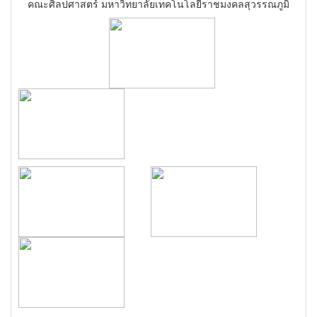
คณะศิลปศาสตร์ มหาวิทยาลัยเทคโนโลยีราชมงคลสุวรรณภูมิ