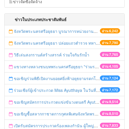
ข่าวจัดซื้อจัดจ้าง
ข่าวในประเภทประชาสัมพันธ์
จังหวัดพระนครศรีอยุธยา บูรณาการหน่วยงานที่เกี่ยวข้อง ลงพื้นที่จัดระเบียบและดำเนินมาตรการตามบทลงโทษสูงสุดกับผู้ประกอบการร้านค้าที่ยังฝ่าฝืนตั้งร้านค้ารุกล้ำเขตพื้นที่ทางหลวง เตรียมความปลอดภัยก่อนเทศกาลสงกรานต์
อ่าน 6,242
จังหวัดพระนครศรีอยุธยา ปล่อยแถวตำรวจ ทหาร ฝ่ายปกครอง กว่า 100 นาย ตรวจเข้มท่ารถสาธารณะ สถานีขนส่งรถโดยสาร วินรถตู้ และสถานีรถไฟ เตรียมรับมือเทศกาลสงกรานต์
อ่าน 7,790
วิธีเล่นสงกรานต์สร้างสรรค์ ร่วมใจกันรักน้ำ
อ่าน 7,765
แขวงทางหลวงชนบทพระนครศรีอยุธยา "ร่วมรณรงค์ ขับช้า เปิดไฟหน้า คาดเข็มขัด" เทศกาลสงกรานต์ ปี 2561
อ่าน 4,105
ขอเชิญร่วมพิธีเปิดงานยอยศยิ่งฟ้าอยุธยามรดกโลก
อ่าน 7,124
ร่วมเชียร์ผู้เข้าประกวด Miss Ayutthaya ในวันที่ 15 ธันวาคม 2560
อ่าน 7,172
ขอเชิญสมัครการประกวดแข่งขันวงดนตรี Ayutthaya battle of the bands
อ่าน 9,514
ขอเชิญซื้อสลากกาชาดการกุศลพิเศษจังหวัดพระนครศรีอยุธยา 2560
อ่าน 8,510
เปิดรับสมัครการประกวดร้องเพลงกำนัน ผู้ใหญ่บ้าน ฯลฯ
อ่าน 7,833