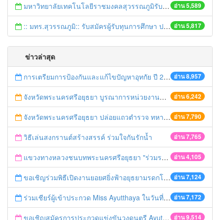
มหาวิทยาลัยเทคโนโลยีราชมงคลสุวรรณภูมิรับสมัครสรรหาอธิการบดีคนใหม่
อ่าน 5,589
:: มทร.สุวรรณภูมิ:: รับสมัครผู้รับทุนการศึกษา ป.โท
อ่าน 5,817
ข่าวล่าสุด
การเตรียมการป้องกันและแก้ไขปัญหาอุทกัย ปี 2561
อ่าน 8,957
จังหวัดพระนครศรีอยุธยา บูรณาการหน่วยงานที่เกี่ยวข้อง ลงพื้นที่จัดระเบียบและดำเนินมาตรการตามบทลงโทษสูงสุดกับผู้ประกอบการร้านค้าที่ยังฝ่าฝืนตั้งร้านค้ารุกล้ำเขตพื้นที่ทางหลวง เตรียมความปลอดภัยก่อนเทศกาลสงกรานต์
อ่าน 6,242
จังหวัดพระนครศรีอยุธยา ปล่อยแถวตำรวจ ทหาร ฝ่ายปกครอง กว่า 100 นาย ตรวจเข้มท่ารถสาธารณะ สถานีขนส่งรถโดยสาร วินรถตู้ และสถานีรถไฟ เตรียมรับมือเทศกาลสงกรานต์
อ่าน 7,790
วิธีเล่นสงกรานต์สร้างสรรค์ ร่วมใจกันรักน้ำ
อ่าน 7,765
แขวงทางหลวงชนบทพระนครศรีอยุธยา "ร่วมรณรงค์ ขับช้า เปิดไฟหน้า คาดเข็มขัด" เทศกาลสงกรานต์ ปี 2561
อ่าน 4,105
ขอเชิญร่วมพิธีเปิดงานยอยศยิ่งฟ้าอยุธยามรดกโลก
อ่าน 7,124
ร่วมเชียร์ผู้เข้าประกวด Miss Ayutthaya ในวันที่ 15 ธันวาคม 2560
อ่าน 7,172
ขอเชิญสมัครการประกวดแข่งขันวงดนตรี Ayutthaya battle of the bands
อ่าน 9,514